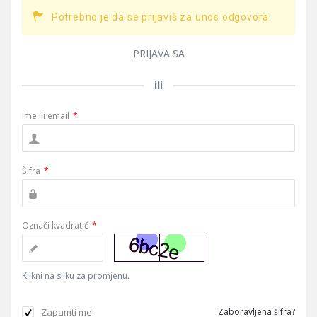
Potrebno je da se prijaviš za unos odgovora.
PRIJAVA SA
ili
Ime ili email
*
Šifra
*
Označi kvadratić
*
Klikni na sliku za promjenu.
Zapamti me!
Zaboravljena šifra?