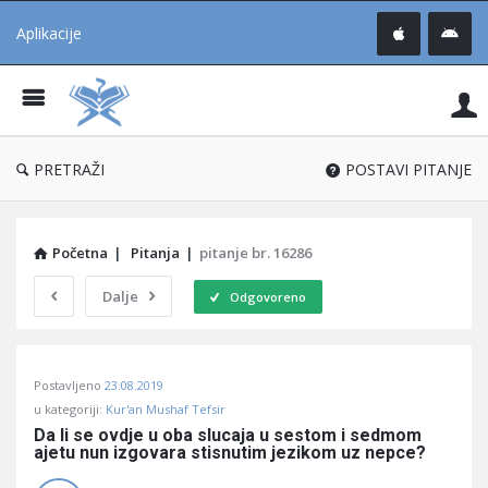
Aplikacije
Pit
Uč
®
PRETRAŽI
POSTAVI PITANJE
Početna
|
Pitanja
|
pitanje br. 16286
Dalje
Odgovoreno
Pitaj
Postavljeno
23.08.2019
Učene
u kategoriji:
Kur'an Mushaf Tefsir
®
Da li se ovdje u oba slucaja u sestom i sedmom 
ajetu nun izgovara stisnutim jezikom uz nepce?
Latest