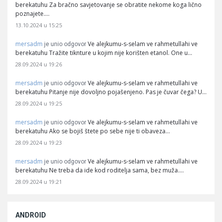
berekatuhu Za bračno savjetovanje se obratite nekome koga lično
poznajete.…
13.10.2024 u 15:25
mersadm
Ve alejkumu-s-selam ve rahmetullahi ve
je unio odgovor
berekatuhu Tražite tiknture u kojim nije korišten etanol. One u…
28.09.2024 u 19:26
mersadm
Ve alejkumu-s-selam ve rahmetullahi ve
je unio odgovor
berekatuhu Pitanje nije dovoljno pojašenjeno. Pas je čuvar čega? U…
28.09.2024 u 19:25
mersadm
Ve alejkumu-s-selam ve rahmetullahi ve
je unio odgovor
berekatuhu Ako se bojiš štete po sebe nije ti obaveza…
28.09.2024 u 19:23
mersadm
Ve alejkumu-s-selam ve rahmetullahi ve
je unio odgovor
berekatuhu Ne treba da ide kod roditelja sama, bez muža.…
28.09.2024 u 19:21
ANDROID