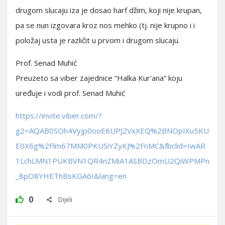
drugom slucaju iza je dosao harf džim, koji nije krupan,
pa se nun izgovara kroz nos mehko (tj. nije krupno i i
položaj usta je različit u prvom i drugom slucaju.
Prof. Senad Muhić
Preuzeto sa viber zajednice “Halka Kur'ana” koju
uređuje i vodi prof. Senad Muhić
https://invite.viber.com/?
g2=AQAB0SOh4Vyjp0ooE6UPJ2VxXEQ%2BNOpIXu5KU
E0X6g%2Flm67MM0PKUSiYZyKJ%2FnMC&fbclid=IwAR
1LchLMN1PUKBVN1QR4nZMiA1ASBDzOmU2QiWPMPn
_8pO8YHEThBsKGA6I&lang=en
0
Dijeli