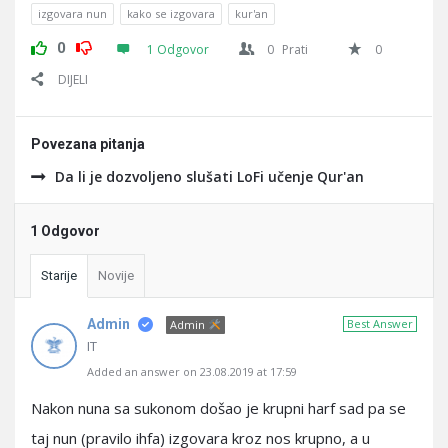
izgovara nun
kako se izgovara
kur'an
0
1 Odgovor
0
Prati
0
DIJELI
Povezana pitanja
Da li je dozvoljeno slušati LoFi učenje Qur'an
1 Odgovor
Starije
Novije
Admin
Best Answer
Admin
IT
Added an answer on 23.08.2019 at 17:59
Nakon nuna sa sukonom došao je krupni harf sad pa se
taj nun (pravilo ihfa) izgovara kroz nos krupno, a u