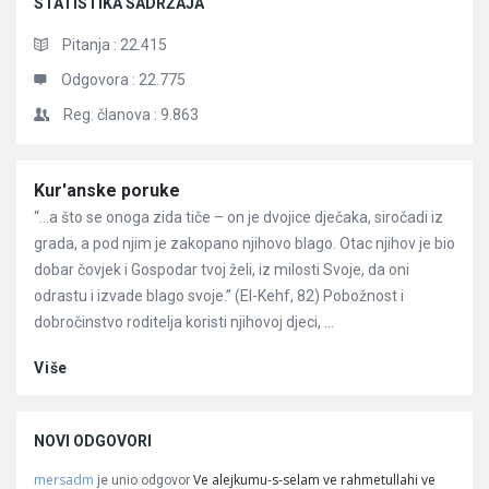
STATISTIKA SADRŽAJA
Pitanja :
22.415
Odgovora :
22.775
Reg. članova :
9.863
Članci
Kur'anske poruke
“…a što se onoga zida tiče – on je dvojice dječaka, siročadi iz
grada, a pod njim je zakopano njihovo blago. Otac njihov je bio
dobar čovjek i Gospodar tvoj želi, iz milosti Svoje, da oni
odrastu i izvade blago svoje.” (El-Kehf, 82) Pobožnost i
dobročinstvo roditelja koristi njihovoj djeci, ...
Više
NOVI ODGOVORI
mersadm
Ve alejkumu-s-selam ve rahmetullahi ve
je unio odgovor