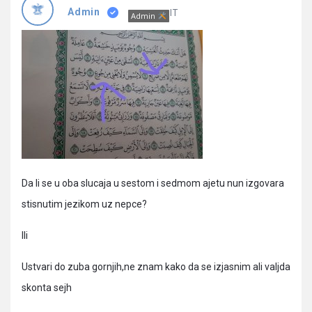
Pitanja
IT
Admin
Admin
Da li se u oba slucaja u sestom i sedmom ajetu nun izgovara
stisnutim jezikom uz nepce?
Ili
Ustvari do zuba gornjih,ne znam kako da se izjasnim ali valjda
skonta sejh