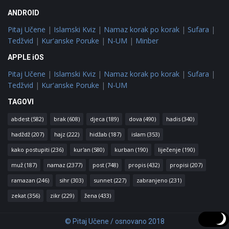
ANDROID
Pitaj Učene
|
Islamski Kviz
|
Namaz korak po korak
|
Sufara
|
Tedžvid
|
Kur'anske Poruke
|
N-UM
|
Minber
APPLE iOS
Pitaj Učene
|
Islamski Kviz
|
Namaz korak po korak
|
Sufara
|
Tedžvid
|
Kur'anske Poruke
|
N-UM
TAGOVI
abdest
(582)
brak
(608)
djeca
(189)
dova
(490)
hadis
(340)
hadždž
(207)
hajz
(222)
hidžab
(187)
islam
(353)
kako postupiti
(236)
kur'an
(580)
kurban
(190)
liječenje
(190)
muž
(187)
namaz
(2377)
post
(748)
propis
(432)
propisi
(207)
ramazan
(246)
sihr
(303)
sunnet
(227)
zabranjeno
(231)
zekat
(356)
zikr
(229)
žena
(433)
© Pitaj Učene / osnovano 2018