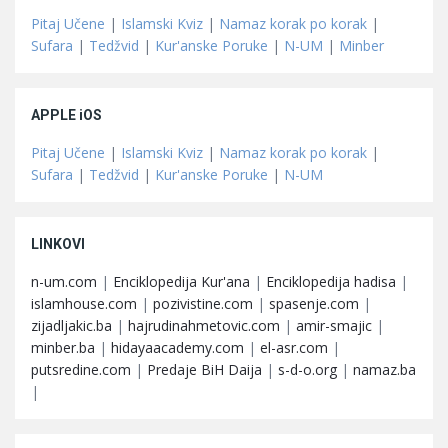
Pitaj Učene
|
Islamski Kviz
|
Namaz korak po korak
|
Sufara
|
Tedžvid
|
Kur'anske Poruke
|
N-UM
|
Minber
APPLE iOS
Pitaj Učene
|
Islamski Kviz
|
Namaz korak po korak
|
Sufara
|
Tedžvid
|
Kur'anske Poruke
|
N-UM
LINKOVI
n-um.com
|
Enciklopedija Kur'ana
|
Enciklopedija hadisa
|
islamhouse.com
|
pozivistine.com
|
spasenje.com
|
zijadljakic.ba
|
hajrudinahmetovic.com
|
amir-smajic
|
minber.ba
|
hidayaacademy.com
|
el-asr.com
|
putsredine.com
|
Predaje BiH Daija
|
s-d-o.org
|
namaz.ba
|