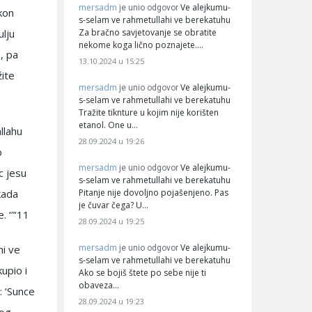
mersadm
Ve alejkumu-
je unio odgovor
akon
s-selam ve rahmetullahi ve berekatuhu
Za bračno savjetovanje se obratite
ulju
nekome koga lično poznajete.…
, pa
13.10.2024 u 15:25
žite
mersadm
Ve alejkumu-
je unio odgovor
s-selam ve rahmetullahi ve berekatuhu
Tražite tiknture u kojim nije korišten
etanol. One u…
allahu
28.09.2024 u 19:26
o
mersadm
Ve alejkumu-
je unio odgovor
c jesu
s-selam ve rahmetullahi ve berekatuhu
Pitanje nije dovoljno pojašenjeno. Pas
kada
je čuvar čega? U…
. ‘”‘11
28.09.2024 u 19:25
mersadm
Ve alejkumu-
hi ve
je unio odgovor
s-selam ve rahmetullahi ve berekatuhu
upio i
Ako se bojiš štete po sebe nije ti
obaveza…
: ‘Sunce
28.09.2024 u 19:23