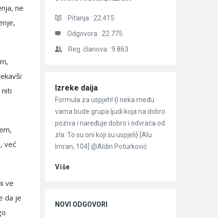
enja, ne
Pitanja :
22.415
enje,
Odgovora :
22.775
Reg. članova :
9.863
em,
ekavši:
Članci
Izreke daija
niti
Formula za uspjeh! {I neka među
vama bude grupa ljudi koja na dobro
poziva i naređuje dobro i odvraća od
lem,
zla. To su oni koji su uspjeli} [Alu
, već
Imran, 104] @Aldin Poturković
Više
hi ve
e da je
NOVI ODGOVORI
go