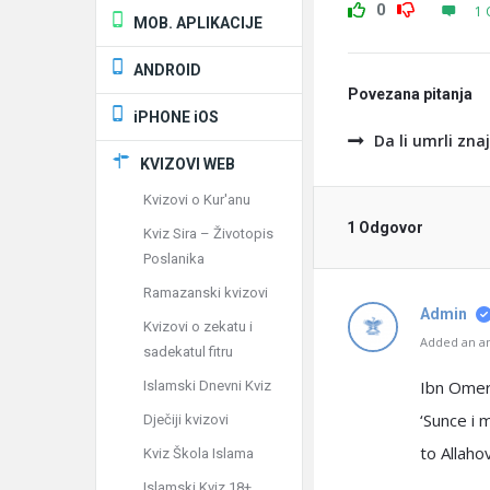
0
1 
MOB. APLIKACIJE
ANDROID
Povezana pitanja
iPHONE iOS
Da li umrli zna
KVIZOVI WEB
Kvizovi o Kur'anu
1 Odgovor
Kviz Sira – Životopis
Poslanika
Ramazanski kvizovi
Admin
Kvizovi o zekatu i
Added an an
sadekatul fitru
Ibn Omer,
Islamski Dnevni Kviz
‘Sunce i 
Dječiji kvizovi
to Allaho
Kviz Škola Islama
Islamski Kviz 18+