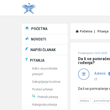
Explore
POČETNA
Početna
|
Pitanja
NOVOSTI
Pitaj
NAPIŠI ČLANAK
Postavljeno
24.05.2020
Učene
Da li se pomračen
PITANJA
rođenja?
®
Kako se postavlja
Admin
pitanje?
Latest
IT
Sakupljanje bodove
Pitanja
Da li se pomračenje 
Postavi pitanje
Pretraži pitanja
dešava
pomračenje
Kategorije pitanja