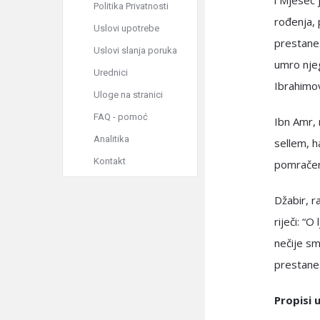
i Mjesec 
Politika Privatnosti
rođenja, 
Uslovi upotrebe
prestane.
Uslovi slanja poruka
umro nje
Urednici
Ibrahimo
Uloge na stranici
FAQ - pomoć
Ibn Amr, 
Analitika
sellem, h
Kontakt
pomračen
Džabir, r
riječi: “
nečije sm
prestane
Propisi 