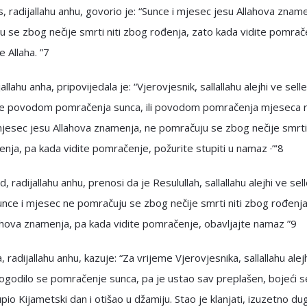
, radijallahu anhu, govorio je: “Sunce i mjesec jesu Allahova znam
 se zbog nečije smrti niti zbog rođenja, zato kada vidite pomrač
e Allaha. ”7
jallahu anha, pripovijedala je: “Vjerovjesnik, sallallahu alejhi ve sell
se povodom pomračenja sunca, ili povodom pomračenja mjeseca r
mjesec jesu Allahova znamenja, ne pomračuju se zbog nečije smrti 
nja, pa kada vidite pomračenje, požurite stupiti u namaz ·”‘8
, radijallahu anhu, prenosi da je Resulullah, sallallahu alejhi ve sel
unce i mjesec ne pomračuju se zbog nečije smrti niti zbog rođenja
ahova znamenja, pa kada vidite pomračenje, obavljajte namaz ”9
 radijallahu anhu, kazuje: “Za vrijeme Vjerovjesnika, sallallahu alej
ogodilo se pomračenje sunca, pa je ustao sav preplašen, bojeći s
pio Kijametski dan i otišao u džamiju. Stao je klanjati, izuzetno du