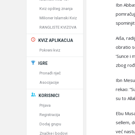
Ibn Abbas
Kviz opšteg znanja
pomračuju
Milioner Islamski Kviz
spominjit
RANGLISTE KVIZOVA
Aiša, radi
KVIZ APLIKACIJA
obratio 
Pokreni kviz
‘Sunce i 
IGRE
zbog rođe
Pronađi riječ
Ibn Mesud
Asocijacije
rekao: “S
KORISNICI
su to All
Prijava
Ebu Musa,
Registracija
sellem, d
Dodaj grupu
već nastu
Značke i bodovi