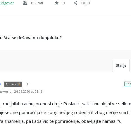
Odgovor
0
Prati
0
DIJELI
ju šta se dešava na dunjaluku?
Starije
IT
Bes
Admin
swer on 24.05.2020 at 21:13
 radijallahu anhu, prenosi da je Poslanik, sallallahu alejhi ve sellem
mjesec ne pomračuju se zbog nečijeg rođenja ili zbog nečije smrti
va znamenja, pa kada vidite pomračenje, obavljajte namaz: ”6