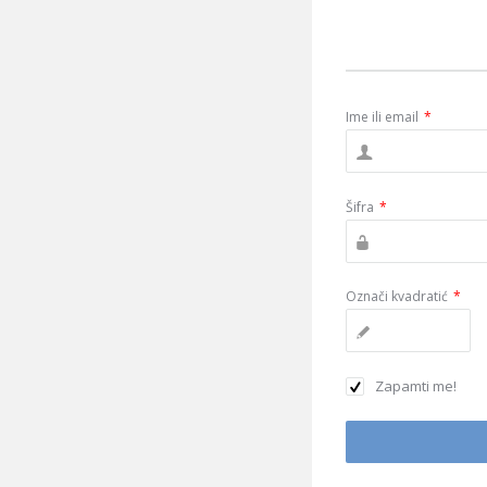
Ime ili email
*
Šifra
*
Označi kvadratić
*
Zapamti me!