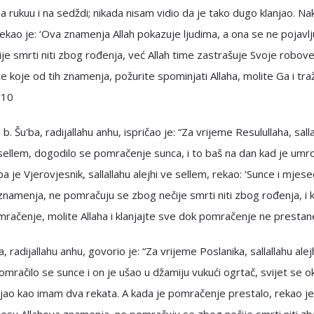
na rukuu i na sedždi; nikada nisam vidio da je tako dugo klanjao. N
kao je: ‘Ova znamenja Allah pokazuje ljudima, a ona se ne pojavlj
je smrti niti zbog rođenja, već Allah time zastrašuje Svoje robove
te koje od tih znamenja, požurite spominjati Allaha, molite Ga i tra
‘10
b. Šu'ba, radijallahu anhu, ispričao je: “Za vrijeme Resulullaha, sall
 sellem, dogodilo se pomračenje sunca, i to baš na dan kad je umr
pa je Vjerovjesnik, sallallahu alejhi ve sellem, rekao: ‘Sunce i mjese
znamenja, ne pomračuju se zbog nečije smrti niti zbog rođenja, i 
mračenje, molite Allaha i klanjajte sve dok pomračenje ne prestane
, radijallahu anhu, govorio je: “Za vrijeme Poslanika, sallallahu alej
omračilo se sunce i on je ušao u džamiju vukući ogrtač, svijet se ok
njao kao imam dva rekata. A kada je pomračenje prestalo, rekao je