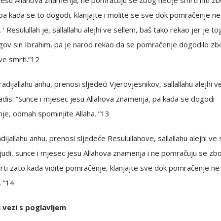
jesu Allahova znamenja, ne pomračuju se zbog nečije smrti niti z
pa kada se to dogodi, klanjajte i molite se sve dok pomračenje ne
 ‘ Resulullah je, sallallahu alejhi ve sellem, baš tako rekao jer je t
gov sin Ibrahim, pa je narod rekao da se pomračenje dogodilo zb
ve smrti.”12
radijallahu anhu, prenosi sljedeći Vjerovjesnikov, sallallahu alejhi v
adis: “Sunce i mjesec jesu Allahova znamenja, pa kada se dogodi
je, odmah spominjite Allaha. ”13
adijallahu anhu, prenosi sljedeće Resulullahove, sallallahu alejhi ve 
O ljudi, sunce i mjesec jesu Allahova znamenja i ne pomračuju se zb
rti zato kada vidite pomračenje, klanjajte sve dok pomračenje ne
. ”14
u vezi s poglavljem