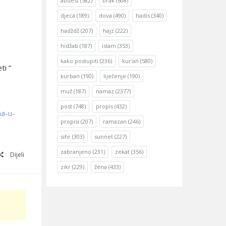
abdest
(582)
brak
(608)
djeca
(189)
dova
(490)
hadis
(340)
hadždž
(207)
hajz
(222)
hidžab
(187)
islam
(353)
kako postupiti
(236)
kur'an
(580)
ti ”
kurban
(190)
liječenje
(190)
muž
(187)
namaz
(2377)
post
(748)
propis
(432)
na-u-
propisi
(207)
ramazan
(246)
sihr
(303)
sunnet
(227)
zabranjeno
(231)
zekat
(356)
Dijeli
zikr
(229)
žena
(433)