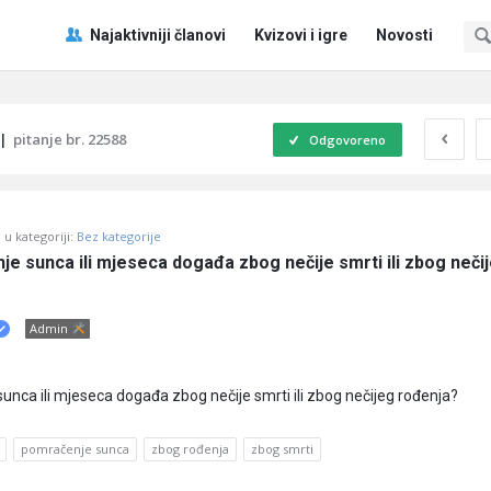
Pitaj
Pitaj
Najaktivniji članovi
Kvizovi i igre
Novosti
Učene
Učene
®
®
Navigacija
|
pitanje br. 22588
Odgovoreno
u kategoriji:
Bez kategorije
je sunca ili mjeseca događa zbog nečije smrti ili zbog nečij
Admin
sunca ili mjeseca događa zbog nečije smrti ili zbog nečijeg rođenja?
pomračenje sunca
zbog rođenja
zbog smrti