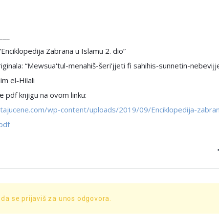
___
 “Enciklopedija Zabrana u Islamu 2. dio”
iginala: “Mewsua'tul-menahiš-šeri'jjeti fi sahihis-sunnetin-nebevijje
im el-Hilali
 pdf knjigu na ovom linku:
pitajucene.com/wp-content/uploads/2019/09/Enciklopedija-zabra
pdf
 da se prijaviš za unos odgovora.