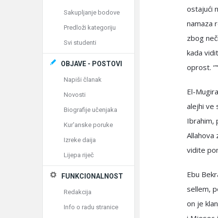
ostajući 
Sakupljanje bodove
namaza re
Predloži kategoriju
zbog neči
Svi studenti
kada vidi
OBJAVE - POSTOVI
oprost. ‘”
Napiši članak
El-Mugira 
Novosti
alejhi ve
Biografije učenjaka
Ibrahim, 
Kur'anske poruke
Allahova 
Izreke daija
vidite po
Lijepa riječ
Ebu Bekra
FUNKCIONALNOST
sellem, p
Redakcija
on je kla
Info o radu stranice