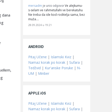
bog
mersadm
Ve alejkumu-
je unio odgovor
s-selam ve rahmetullahi ve berekatuhu
Ne treba da ide kod roditelja sama, bez
og dana
muža.…
og
28.09.2024 u 19:21
e
ANDROID
Pitaj Učene
|
Islamski Kviz
|
Namaz korak po korak
|
Sufara
|
Tedžvid
|
Kur'anske Poruke
|
N-
sellem,
UM
|
Minber
og
APPLE iOS
Pitaj Učene
|
Islamski Kviz
|
Namaz korak po korak
|
Sufara
|