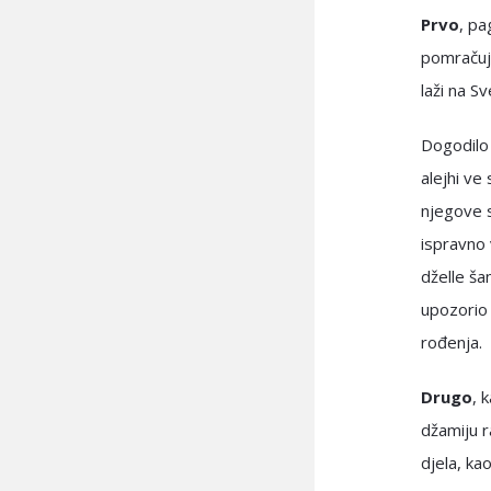
Prvo
, pa
pomračuju
laži na Sv
Dogodilo 
alejhi ve
njegove s
ispravno 
dželle ša
upozorio 
rođenja.
Drugo
, 
džamiju r
djela, ka