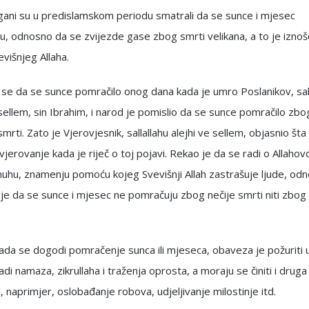
gani su u predislamskom periodu smatrali da se sunce i mjesec
, odnosno da se zvijezde gase zbog smrti velikana, a to je iznoš
evišnjeg Allaha.
se da se sunce pomračilo onog dana kada je umro Poslanikov, sall
 sellem, sin Ibrahim, i narod je pomislio da se sunce pomračilo zbo
mrti. Zato je Vjerovjesnik, sallallahu alejhi ve sellem, objasnio šta
vjerovanje kada je riječ o toj pojavi. Rekao je da se radi o Allaho
nuhu, znamenju pomoću kojeg Svevišnji Allah zastrašuje ljude, od
je da se sunce i mjesec ne pomračuju zbog nečije smrti niti zbog
kada se dogodi pomračenje sunca ili mjeseca, obaveza je požuriti 
adi namaza, zikrullaha i traženja oprosta, a moraju se činiti i drug
o, naprimjer, oslobađanje robova, udjeljivanje milostinje itd.