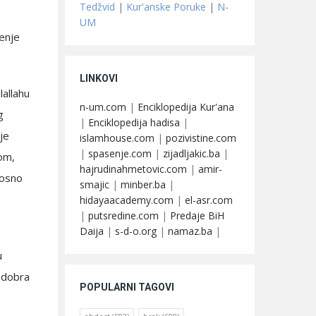
Tedžvid
|
Kur'anske Poruke
|
N-
UM
enje
LINKOVI
allahu
n-um.com
|
Enciklopedija Kur'ana
g
|
Enciklopedija hadisa
|
 je
islamhouse.com
|
pozivistine.com
|
spasenje.com
|
zijadljakic.ba
|
vom,
hajrudinahmetovic.com
|
amir-
nosno
smajic
|
minber.ba
|
hidayaacademy.com
|
el-asr.com
|
putsredine.com
|
Predaje BiH
Daija
|
s-d-o.org
|
namaz.ba
|
u
a dobra
POPULARNI TAGOVI