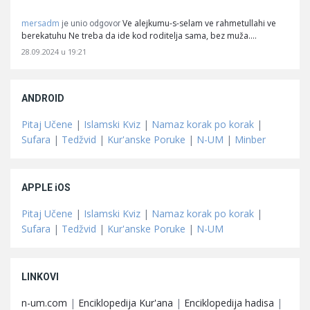
mersadm
Ve alejkumu-s-selam ve rahmetullahi ve
je unio odgovor
berekatuhu Ne treba da ide kod roditelja sama, bez muža.…
28.09.2024 u 19:21
ANDROID
Pitaj Učene
|
Islamski Kviz
|
Namaz korak po korak
|
Sufara
|
Tedžvid
|
Kur'anske Poruke
|
N-UM
|
Minber
APPLE iOS
Pitaj Učene
|
Islamski Kviz
|
Namaz korak po korak
|
Sufara
|
Tedžvid
|
Kur'anske Poruke
|
N-UM
LINKOVI
n-um.com
|
Enciklopedija Kur'ana
|
Enciklopedija hadisa
|