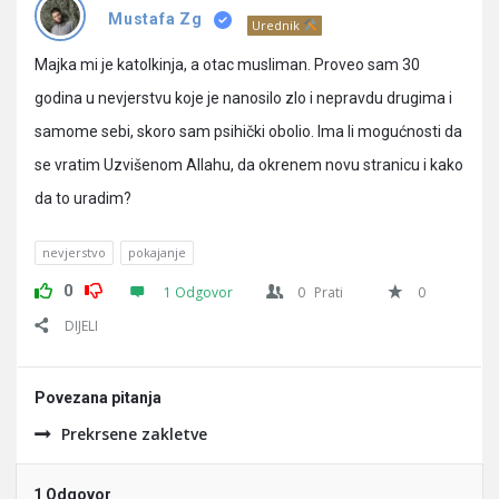
Pitanja
Mustafa Zg
Urednik
Majka mi je katolkinja, a otac musliman. Proveo sam 30
godina u nevjerstvu koje je nanosilo zlo i nepravdu drugima i
samome sebi, skoro sam psihički obolio. Ima li mogućnosti da
se vratim Uzvišenom Allahu, da okrenem novu stranicu i kako
da to uradim?
nevjerstvo
pokajanje
0
1 Odgovor
0
Prati
0
DIJELI
Povezana pitanja
Prekrsene zakletve
1 Odgovor