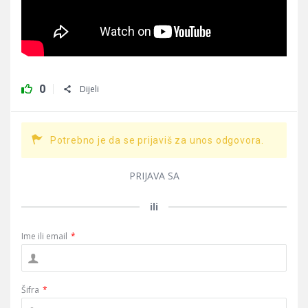
0
Dijeli
Potrebno je da se prijaviš za unos odgovora.
PRIJAVA SA
ili
Ime ili email
*
Šifra
*