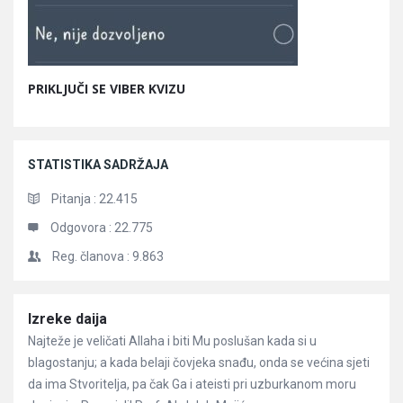
PRIKLJUČI SE VIBER KVIZU
STATISTIKA SADRŽAJA
Pitanja :
22.415
Odgovora :
22.775
Reg. članova :
9.863
Članci
Izreke daija
Najteže je veličati Allaha i biti Mu poslušan kada si u
blagostanju; a kada belaji čovjeka snađu, onda se većina sjeti
da ima Stvoritelja, pa čak Ga i ateisti pri uzburkanom moru