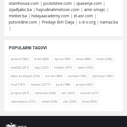
islamhouse.com
|
pozivistine.com
|
spasenje.com
|
zijadljakic.ba
|
hajrudinahmetovic.com
|
amir-smajic
|
minber.ba
|
hidayaacademy.com
|
el-asr.com
|
putsredine.com
|
Predaje BiH Daija
|
s-d-o.org
|
namaz.ba
|
POPULARNI TAGOVI
abdest
(582)
brak
(608)
djeca
(189)
dova
(490)
hadis
(340)
hadždž
(207)
hajz
(222)
hidžab
(187)
islam
(353)
kako postupiti
(236)
kur'an
(580)
kurban
(190)
liječenje
(190)
muž
(187)
namaz
(2377)
post
(748)
propis
(432)
propisi
(207)
ramazan
(246)
sihr
(303)
sunnet
(227)
zabranjeno
(231)
zekat
(356)
zikr
(229)
žena
(433)
Footer
O