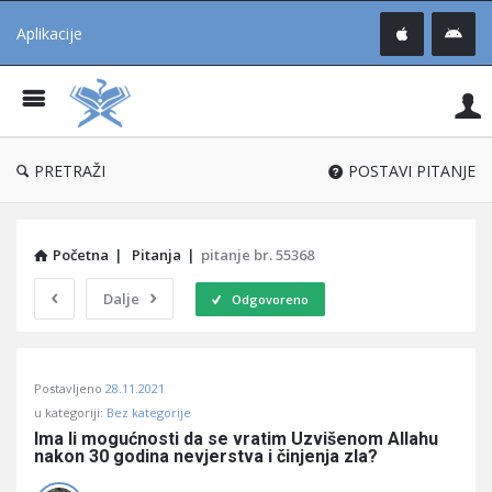
Aplikacije
Pit
Uč
®
PRETRAŽI
POSTAVI PITANJE
Početna
|
Pitanja
|
pitanje br. 55368
Dalje
Odgovoreno
Pitaj
Postavljeno
28.11.2021
Učene
u kategoriji:
Bez kategorije
®
Ima li mogućnosti da se vratim Uzvišenom Allahu 
nakon 30 godina nevjerstva i činjenja zla?
Latest