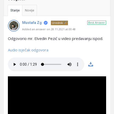
Starije
Novije
Mustafa Zg
Best Answer
Urednik
Added an answer on 28.11.2021 at 00:48
Odgovorio mr. Elvedin Pezić u video predavanju ispod.
Audio isječak odgovora