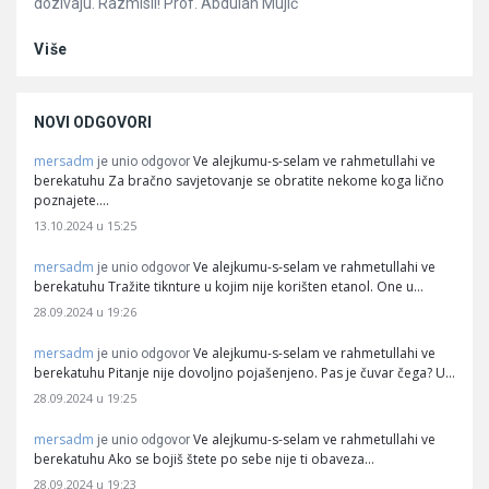
dozivaju. Razmisli! Prof. Abdulah Mujić
Više
NOVI ODGOVORI
mersadm
Ve alejkumu-s-selam ve rahmetullahi ve
je unio odgovor
berekatuhu Za bračno savjetovanje se obratite nekome koga lično
poznajete.…
13.10.2024 u 15:25
mersadm
Ve alejkumu-s-selam ve rahmetullahi ve
je unio odgovor
berekatuhu Tražite tiknture u kojim nije korišten etanol. One u…
28.09.2024 u 19:26
mersadm
Ve alejkumu-s-selam ve rahmetullahi ve
je unio odgovor
berekatuhu Pitanje nije dovoljno pojašenjeno. Pas je čuvar čega? U…
28.09.2024 u 19:25
mersadm
Ve alejkumu-s-selam ve rahmetullahi ve
je unio odgovor
berekatuhu Ako se bojiš štete po sebe nije ti obaveza…
28.09.2024 u 19:23