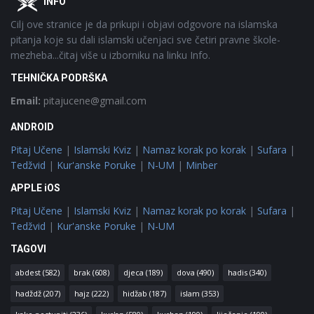
INFO
Cilj ove stranice je da prikupi i objavi odgovore na islamska
pitanja koje su dali islamski učenjaci sve četiri pravne škole-
mezheba...čitaj više u izborniku na linku Info.
TEHNIČKA PODRŠKA
Email:
pitajucene@gmail.com
ANDROID
Pitaj Učene
|
Islamski Kviz
|
Namaz korak po korak
|
Sufara
|
Tedžvid
|
Kur'anske Poruke
|
N-UM
|
Minber
APPLE iOS
Pitaj Učene
|
Islamski Kviz
|
Namaz korak po korak
|
Sufara
|
Tedžvid
|
Kur'anske Poruke
|
N-UM
TAGOVI
abdest
(582)
brak
(608)
djeca
(189)
dova
(490)
hadis
(340)
hadždž
(207)
hajz
(222)
hidžab
(187)
islam
(353)