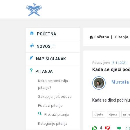
Explore
POČETNA
Početna
|
Pitanja
NOVOSTI
Pitaj
NAPIŠI ČLANAK
Postavljeno
13.11.2021
Učene
Kada se djeci poči
PITANJA
®
Kako se postavlja
Mustafa
pitanje?
Latest
Sakupljanje bodove
Pitanja
Kada se djeci počinju 
Postavi pitanje
dijete
djeca
grije
Pretraži pitanja
Kategorije pitanja
4
1 