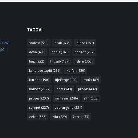
TAGOVI
amaz
abdest
(582)
brak
(608)
djeca
(189)
vid
|
dova
(490)
hadis
(340)
hadždž
(207)
hajz
(222)
hidžab
(187)
islam
(353)
kako postupiti
(236)
kur'an
(580)
kurban
(190)
liječenje
(190)
muž
(187)
namaz
(2377)
post
(748)
propis
(432)
propisi
(207)
ramazan
(246)
sihr
(303)
sunnet
(227)
zabranjeno
(231)
zekat
(356)
zikr
(229)
žena
(433)