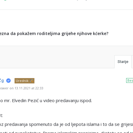
ezna da pokažem roditeljima grijehe njihove kćerke?
Starije
Zg
Bes
Urednik
swer on 13.11.2021 at 22:33
 mr. Elvedin Pezić u video predavanju ispod.
t:
oz predavanja spomenuto da je od ljepota islama i to da se grijes