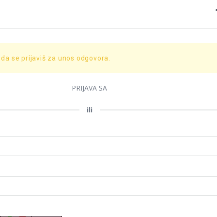
 da se prijaviš za unos odgovora.
PRIJAVA SA
ili