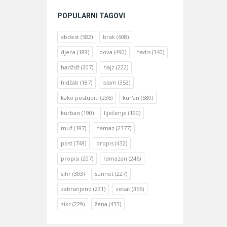
POPULARNI TAGOVI
abdest
(582)
brak
(608)
djeca
(189)
dova
(490)
hadis
(340)
hadždž
(207)
hajz
(222)
hidžab
(187)
islam
(353)
kako postupiti
(236)
kur'an
(580)
kurban
(190)
liječenje
(190)
muž
(187)
namaz
(2377)
post
(748)
propis
(432)
propisi
(207)
ramazan
(246)
sihr
(303)
sunnet
(227)
zabranjeno
(231)
zekat
(356)
zikr
(229)
žena
(433)