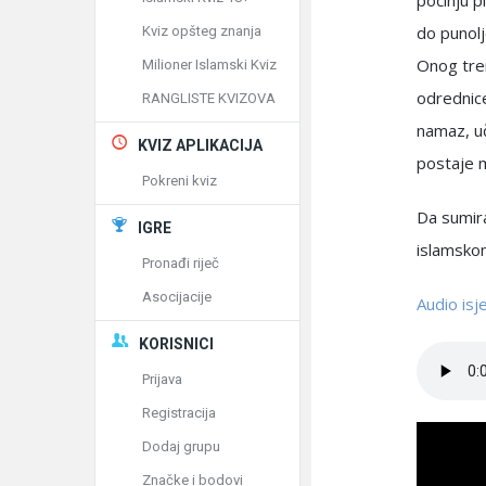
počinju p
do punolj
Kviz opšteg znanja
Onog tren
Milioner Islamski Kviz
odrednice
RANGLISTE KVIZOVA
namaz, uč
KVIZ APLIKACIJA
postaje m
Pokreni kviz
Da sumira
IGRE
islamskom
Pronađi riječ
Asocijacije
Audio is
KORISNICI
Prijava
Registracija
Dodaj grupu
Značke i bodovi