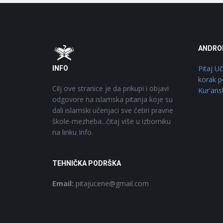
Footer
O
ANDRO
Pitaj U
INFO
korak p
Cilj ove stranice je da prikupi i objavi
Kur'ans
odgovore na islamska pitanja koje su
dali islamski učenjaci sve četiri pravne
škole-mezheba...čitaj više u izborniku
na linku Info.
TEHNIČKA PODRŠKA
Email:
pitajucene@gmail.com