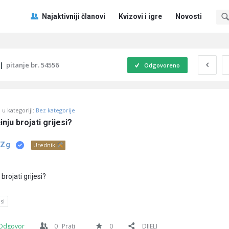
Pitaj
Pitaj
Najaktivniji članovi
Kvizovi i igre
Novosti
Učene
Učene
®
®
Navigacija
|
pitanje br. 54556
Odgovoreno
u kategoriji:
Bez kategorije
nju brojati grijesi?
 Zg
Urednik
brojati grijesi?
si
Odgovor
0
Prati
0
DIJELI