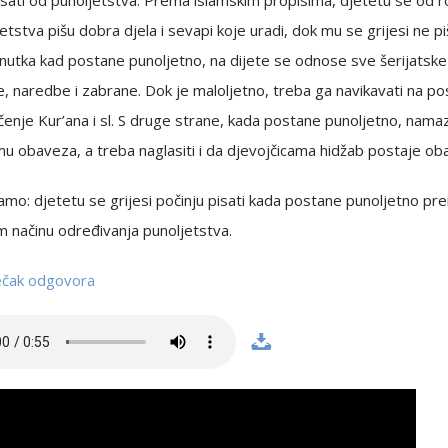
isati od punoljetstva. Prema islamskim propisima, djetetu se od 
etstva pišu dobra djela i sevapi koje uradi, dok mu se grijesi ne pi
utka kad postane punoljetno, na dijete se odnose sve šerijatske
, naredbe i zabrane. Dok je maloljetno, treba ga navikavati na po
enje Kur’ana i sl. S druge strane, kada postane punoljetno, namaz
u obaveza, a treba naglasiti i da djevojčicama hidžab postaje ob
mo: djetetu se grijesi počinju pisati kada postane punoljetno pr
 načinu određivanja punoljetstva.
ječak odgovora