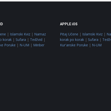
ID
APPLE iOS
čene
|
Islamski Kviz
|
Namaz
Pitaj Učene
|
Islamski Kviz
|
N
o korak
|
Sufara
|
Tedžvid
|
korak po korak
|
Sufara
|
Tedž
ke Poruke
|
N-UM
|
Minber
Kur'anske Poruke
|
N-UM