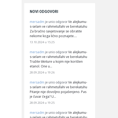
NOVI ODGOVORI
mersadm
Ve alejkumu-
je unio odgovor
s-selam ve rahmetullahi ve berekatuhu
Za bračno savjetovanje se obratite
nekome koga lično poznajete.…
13.10.2024 u 15:25
mersadm
Ve alejkumu-
je unio odgovor
s-selam ve rahmetullahi ve berekatuhu
Tražite tiknture u kojim nije korišten
etanol. One u…
28.09.2024 u 19:26
mersadm
Ve alejkumu-
je unio odgovor
s-selam ve rahmetullahi ve berekatuhu
Pitanje nije dovoljno pojašenjeno. Pas
je čuvar čega? U…
28.09.2024 u 19:25
mersadm
Ve alejkumu-
je unio odgovor
s-selam ve rahmetullahi ve berekatuhu