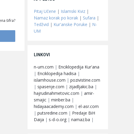
Pitaj Učene
|
Islamski Kviz
|
Namaz korak po korak
|
Sufara
|
na šifra?
Tedžvid
|
Kur'anske Poruke
|
N-
UM
LINKOVI
n-um.com
|
Enciklopedija Kur'ana
|
Enciklopedija hadisa
|
islamhouse.com
|
pozivistine.com
|
spasenje.com
|
zijadljakic.ba
|
hajrudinahmetovic.com
|
amir-
smajic
|
minber.ba
|
hidayaacademy.com
|
el-asr.com
|
putsredine.com
|
Predaje BiH
Daija
|
s-d-o.org
|
namaz.ba
|