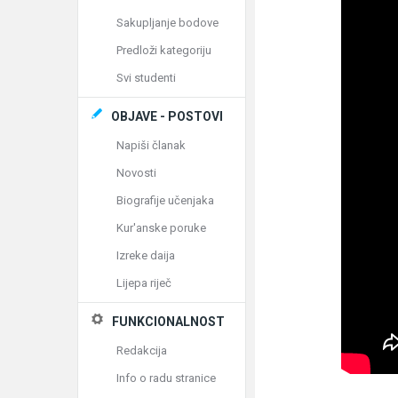
Sakupljanje bodove
Predloži kategoriju
Svi studenti
OBJAVE - POSTOVI
Napiši članak
Novosti
Biografije učenjaka
Kur'anske poruke
Izreke daija
Lijepa riječ
FUNKCIONALNOST
Redakcija
Info o radu stranice