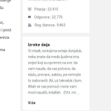
rođenja
šu.
Pitanja :
22.415
Odgovora :
22.775
st,
Reg. članova :
9.863
 i post
aveza.
Članci
Izreke daija
ema
Vi mlađi, na kojima ostaje dunjaluk,
neka znate da među ljudima ima
zvijeri koji su spremni na sve: da
vam naude, da vas potvore, da
slažu, prevare, zakinu, pa nemojte
to zaboraviti. Ali, uz takvaluk i ilum,
Allah će vas pomoći i neće vam
moći nauditi, inšallah. (hfz. mr. ...
Više