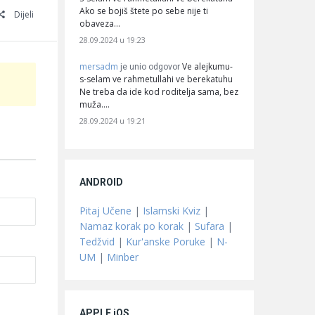
Ako se bojiš štete po sebe nije ti
Dijeli
obaveza…
28.09.2024 u 19:23
mersadm
Ve alejkumu-
je unio odgovor
s-selam ve rahmetullahi ve berekatuhu
Ne treba da ide kod roditelja sama, bez
muža.…
28.09.2024 u 19:21
ANDROID
Pitaj Učene
|
Islamski Kviz
|
Namaz korak po korak
|
Sufara
|
Tedžvid
|
Kur'anske Poruke
|
N-
UM
|
Minber
APPLE iOS