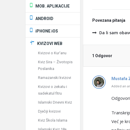
MOB. APLIKACIJE
ANDROID
Povezana pitanja
iPHONE iOS
Da li sam obav
KVIZOVI WEB
Kvizovi o Kur'anu
1 Odgovor
Kviz Sira – Životopis
Poslanika
Ramazanski kvizovi
Mustafa 
Added an an
Kvizovi o zekatu i
sadekatul fitru
Odgovorio
Islamski Dnevni Kviz
Dječiji kvizovi
Transkrip
Kviz Škola Islama
Već je kr
Islamski Kviz 18+