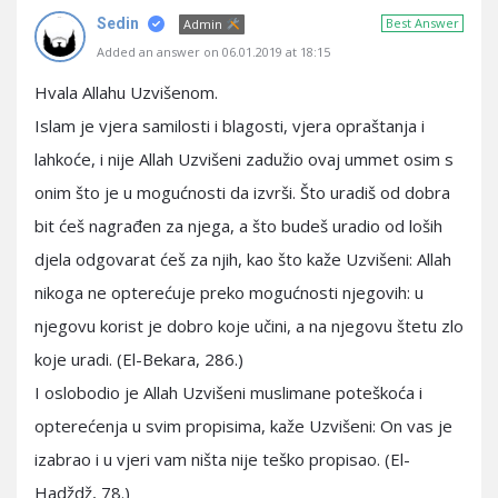
Sedin
Best Answer
Admin
Added an answer on 06.01.2019 at 18:15
Hvala Allahu Uzvišenom.
Islam je vjera samilosti i blagosti, vjera opraštanja i
lahkoće, i nije Allah Uzvišeni zadužio ovaj ummet osim s
onim što je u mogućnosti da izvrši. Što uradiš od dobra
bit ćeš nagrađen za njega, a što budeš uradio od loših
djela odgovarat ćeš za njih, kao što kaže Uzvišeni: Allah
nikoga ne opterećuje preko mogućnosti njegovih: u
njegovu korist je dobro koje učini, a na njegovu štetu zlo
koje uradi. (El-Bekara, 286.)
I oslobodio je Allah Uzvišeni muslimane poteškoća i
opterećenja u svim propisima, kaže Uzvišeni: On vas je
izabrao i u vjeri vam ništa nije teško propisao. (El-
Hadždž, 78.)