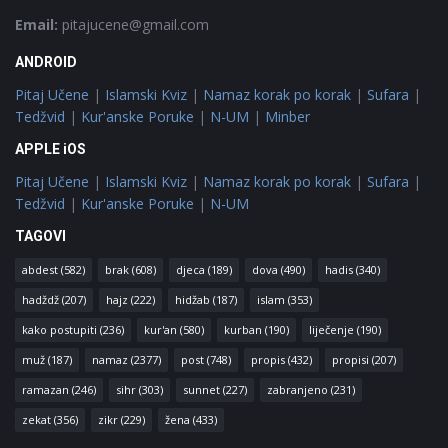
Email:
pitajucene@gmail.com
ANDROID
Pitaj Učene
|
Islamski Kviz
|
Namaz korak po korak
|
Sufara
|
Tedžvid
|
Kur'anske Poruke
|
N-UM
|
Minber
APPLE iOS
Pitaj Učene
|
Islamski Kviz
|
Namaz korak po korak
|
Sufara
|
Tedžvid
|
Kur'anske Poruke
|
N-UM
TAGOVI
abdest
(582)
brak
(608)
djeca
(189)
dova
(490)
hadis
(340)
hadždž
(207)
hajz
(222)
hidžab
(187)
islam
(353)
kako postupiti
(236)
kur'an
(580)
kurban
(190)
liječenje
(190)
muž
(187)
namaz
(2377)
post
(748)
propis
(432)
propisi
(207)
ramazan
(246)
sihr
(303)
sunnet
(227)
zabranjeno
(231)
zekat
(356)
zikr
(229)
žena
(433)