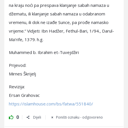
na kraju noći pa prespava klanjanje sabah namaza u
džematu, ili klanjanje sabah namaza u odabranom
vremenu, ili dok ne izađe Sunce, pa prođe namasko
vrijeme.“ Vidjeti: Ibn Hadžer, Fethul-Bari, 1/94., Darul-
Ma’rife, 1379. h.g.
Muhammed b. Ibrahim et-Tuvejdžiri
Prijevod:
Mirnes Škrijelj
Revizija:
Ersan Grahovac
https://islamhouse.com/bs/fatwa/551840/
0
Dijeli
Poništi oznaku - odgovoreno