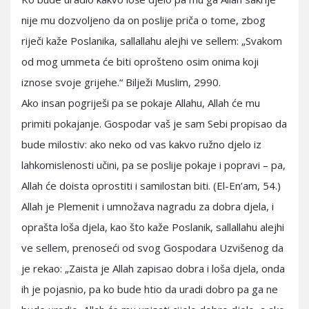
nije mu dozvoljeno da on poslije priča o tome, zbog
riječi kaže Poslanika, sallallahu alejhi ve sellem: „Svakom
od mog ummeta će biti oprošteno osim onima koji
iznose svoje grijehe.“ Bilježi Muslim, 2990.
Ako insan pogriješi pa se pokaje Allahu, Allah će mu
primiti pokajanje. Gospodar vaš je sam Sebi propisao da
bude milostiv: ako neko od vas kakvo ružno djelo iz
lahkomislenosti učini, pa se poslije pokaje i popravi – pa,
Allah će doista oprostiti i samilostan biti. (El-En’am, 54.)
Allah je Plemenit i umnožava nagradu za dobra djela, i
oprašta loša djela, kao što kaže Poslanik, sallallahu alejhi
ve sellem, prenoseći od svog Gospodara Uzvišenog da
je rekao: „Zaista je Allah zapisao dobra i loša djela, onda
ih je pojasnio, pa ko bude htio da uradi dobro pa ga ne