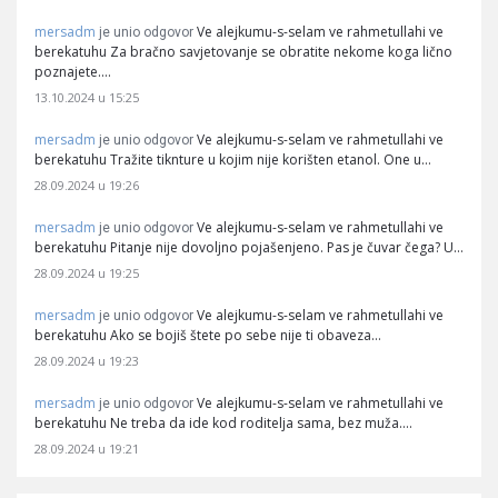
mersadm
Ve alejkumu-s-selam ve rahmetullahi ve
je unio odgovor
berekatuhu Za bračno savjetovanje se obratite nekome koga lično
poznajete.…
13.10.2024 u 15:25
mersadm
Ve alejkumu-s-selam ve rahmetullahi ve
je unio odgovor
berekatuhu Tražite tiknture u kojim nije korišten etanol. One u…
28.09.2024 u 19:26
mersadm
Ve alejkumu-s-selam ve rahmetullahi ve
je unio odgovor
berekatuhu Pitanje nije dovoljno pojašenjeno. Pas je čuvar čega? U…
28.09.2024 u 19:25
mersadm
Ve alejkumu-s-selam ve rahmetullahi ve
je unio odgovor
berekatuhu Ako se bojiš štete po sebe nije ti obaveza…
28.09.2024 u 19:23
mersadm
Ve alejkumu-s-selam ve rahmetullahi ve
je unio odgovor
berekatuhu Ne treba da ide kod roditelja sama, bez muža.…
28.09.2024 u 19:21