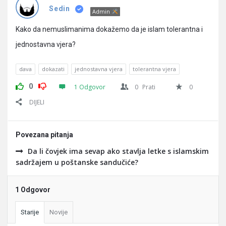
Pitanja
Sedin
Admin
Kako da nemuslimanima dokažemo da je islam tolerantna i
jednostavna vjera?
dava
dokazati
jednostavna vjera
tolerantna vjera
0
1 Odgovor
0
Prati
0
DIJELI
Povezana pitanja
Da li čovjek ima sevap ako stavlja letke s islamskim
sadržajem u poštanske sandučiće?
1 Odgovor
Starije
Novije