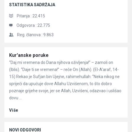
STATISTIKA SADRŽAJA
Pitanja :
22.415
Odgovora :
22.775
Reg. članova :
9.863
Članci
Kur'anske poruke
“Daj mi vremena do Dana njihova oživljenja!” – zamoli on
(Iblis). “Daje ti se vremena!” – reče On (Allah). (El-A'araf, 14-
15) Rekao je Sufjan bin Ujejne, rahimehullah: “Neka nikog ne
spriječi da upućuje dove Allahu Uzvišenom, to što dobro
poznaje grijehe svoje, jer se Allah, Uzvišeni, odazvao i uslišao
dovu ...
Više
NOVI ODGOVORI