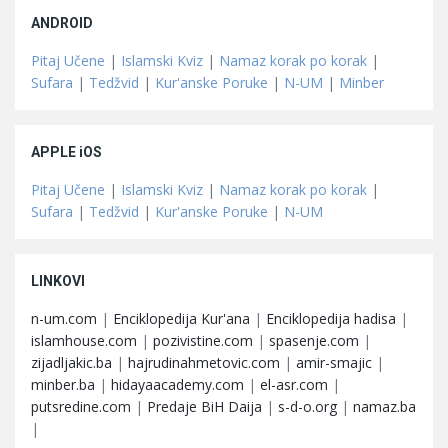
ANDROID
Pitaj Učene
|
Islamski Kviz
|
Namaz korak po korak
|
Sufara
|
Tedžvid
|
Kur'anske Poruke
|
N-UM
|
Minber
APPLE iOS
Pitaj Učene
|
Islamski Kviz
|
Namaz korak po korak
|
Sufara
|
Tedžvid
|
Kur'anske Poruke
|
N-UM
LINKOVI
n-um.com
|
Enciklopedija Kur'ana
|
Enciklopedija hadisa
|
islamhouse.com
|
pozivistine.com
|
spasenje.com
|
zijadljakic.ba
|
hajrudinahmetovic.com
|
amir-smajic
|
minber.ba
|
hidayaacademy.com
|
el-asr.com
|
putsredine.com
|
Predaje BiH Daija
|
s-d-o.org
|
namaz.ba
|