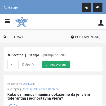
Aplikacije
Pit
Uč
®
PRETRAŽI
POSTAVI PITANJE
Početna
|
Pitanja
|
pitanje br. 9918
Dalje
Odgovoreno
Pitaj
Postavljeno
06.01.2019
Učene
u kategoriji:
Međuljudski odnosi Rodbina
®
Kako da nemuslimanima dokažemo da je islam 
tolerantna i jednostavna vjera?
Latest