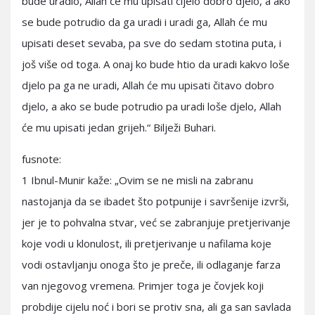
bude uradio, Allah će mu upisati cijelo dobro djelo, a ako
se bude potrudio da ga uradi i uradi ga, Allah će mu
upisati deset sevaba, pa sve do sedam stotina puta, i
još više od toga. A onaj ko bude htio da uradi kakvo loše
djelo pa ga ne uradi, Allah će mu upisati čitavo dobro
djelo, a ako se bude potrudio pa uradi loše djelo, Allah
će mu upisati jedan grijeh.“ Bilježi Buhari.
fusnote:
1 Ibnul-Munir kaže: „Ovim se ne misli na zabranu
nastojanja da se ibadet što potpunije i savršenije izvrši,
jer je to pohvalna stvar, već se zabranjuje pretjerivanje
koje vodi u klonulost, ili pretjerivanje u nafilama koje
vodi ostavljanju onoga što je preče, ili odlaganje farza
van njegovog vremena. Primjer toga je čovjek koji
probdije cijelu noć i bori se protiv sna, ali ga san savlada