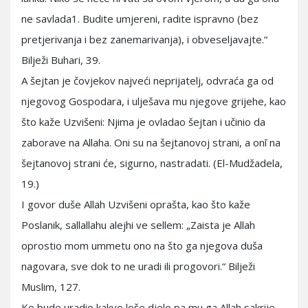
ne savlada1. Budite umjereni, radite ispravno (bez
pretjerivanja i bez zanemarivanja), i obveseljavajte.“
Bilježi Buhari, 39.
A šejtan je čovjekov najveći neprijatelj, odvraća ga od
njegovog Gospodara, i ulješava mu njegove grijehe, kao
što kaže Uzvišeni: Njima je ovladao šejtan i učinio da
zaborave na Allaha. Oni su na šejtanovoj strani, a onī na
šejtanovoj strani će, sigurno, nastradati. (El-Mudžadela,
19.)
I govor duše Allah Uzvišeni oprašta, kao što kaže
Poslanik, sallallahu alejhi ve sellem: „Zaista je Allah
oprostio mom ummetu ono na što ga njegova duša
nagovara, sve dok to ne uradi ili progovori.“ Bilježi
Muslim, 127.
Ko bude uradio kakvo loše djelo pa mu ga Allah sakrije