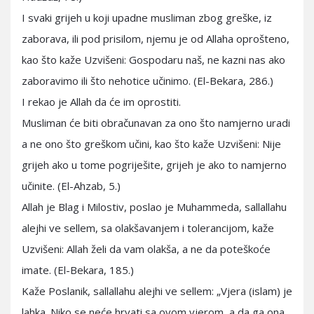
I svaki grijeh u koji upadne musliman zbog greške, iz
zaborava, ili pod prisilom, njemu je od Allaha oprošteno,
kao što kaže Uzvišeni: Gospodaru naš, ne kazni nas ako
zaboravimo ili što nehotice učinimo. (El-Bekara, 286.)
I rekao je Allah da će im oprostiti.
Musliman će biti obračunavan za ono što namjerno uradi
a ne ono što greškom učini, kao što kaže Uzvišeni: Nije
grijeh ako u tome pogriješite, grijeh je ako to namjerno
učinite. (El-Ahzab, 5.)
Allah je Blag i Milostiv, poslao je Muhammeda, sallallahu
alejhi ve sellem, sa olakšavanjem i tolerancijom, kaže
Uzvišeni: Allah želi da vam olakša, a ne da poteškoće
imate. (El-Bekara, 185.)
Kaže Poslanik, sallallahu alejhi ve sellem: „Vjera (islam) je
lahka. Niko se neće hrvati sa ovom vjerom, a da ga ona