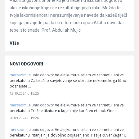
Pazi šta govoriš onome ko je u nečemu iskušan, pogotovo
ako je iskušenje koje nije rezultat njegovih ruku. Možda te
tvoja lakomislenost i nerazumijevanje navede da kažeš riječi
koje ga povrijede pa da on u tom bolu uputi Allahu dovu da i
tebe isto snađe. Prof. Abdullah Mujić
Više
NOVI ODGOVORI
mersadm
Ve alejkumu-s-selam ve rahmetullahi ve
je unio odgovor
berekatuhu Za bračno savjetovanje se obratite nekome koga lično
poznajete.…
13.10.2024 u 15:25
mersadm
Ve alejkumu-s-selam ve rahmetullahi ve
je unio odgovor
berekatuhu Tražite tiknture u kojim nije korišten etanol. One u…
28.09.2024 u 19:26
mersadm
Ve alejkumu-s-selam ve rahmetullahi ve
je unio odgovor
berekatuhu Pitanje nije dovoljno pojašenjeno. Pas je čuvar čega? U…