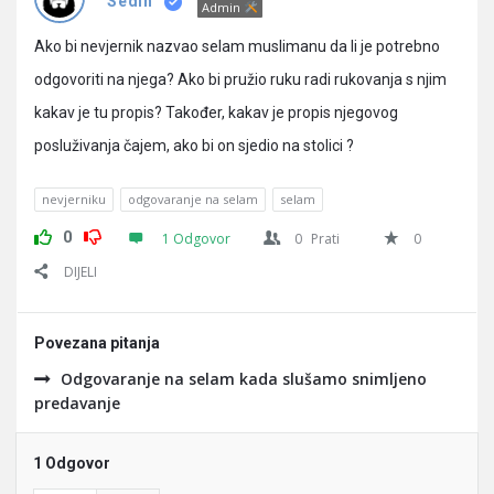
Pitanja
Sedin
Admin
Ako bi nevjernik nazvao selam muslimanu da li je potrebno
odgovoriti na njega? Ako bi pružio ruku radi rukovanja s njim
kakav je tu propis? Također, kakav je propis njegovog
posluživanja čajem, ako bi on sjedio na stolici ?
nevjerniku
odgovaranje na selam
selam
0
1 Odgovor
0
Prati
0
DIJELI
Povezana pitanja
Odgovaranje na selam kada slušamo snimljeno
predavanje
1 Odgovor