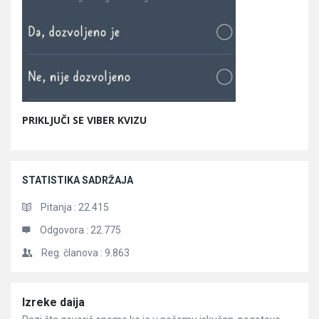
PRIKLJUČI SE VIBER KVIZU
STATISTIKA SADRŽAJA
Pitanja :
22.415
Odgovora :
22.775
Reg. članova :
9.863
Članci
Izreke daija