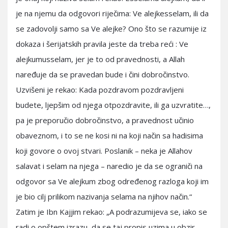
je na njemu da odgovori riječima: Ve alejkesselam, ili da
se zadovolji samo sa Ve alejke? Ono što se razumije iz
dokaza i šerijatskih pravila jeste da treba reći : Ve
alejkumusselam, jer je to od pravednosti, a Allah
naređuje da se pravedan bude i čini dobročinstvo.
Uzvišeni je rekao: Kada pozdravom pozdravljeni
budete, ljepšim od njega otpozdravite, ili ga uzvratite…,
pa je preporučio dobročinstvo, a pravednost učinio
obaveznom, i to se ne kosi ni na koji način sa hadisima
koji govore o ovoj stvari. Poslanik – neka je Allahov
salavat i selam na njega – naredio je da se ograniči na
odgovor sa Ve alejkum zbog određenog razloga koji im
je bio cilj prilikom nazivanja selama na njihov način.“
Zatim je Ibn Kajjim rekao: „A podrazumijeva se, iako se
radi o opštem izrazu, da se taj propis uzima u obzir