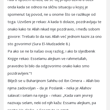
onda kada se odnosi na sličnu situaciju u kojoj je
spomenut taj povod, ne u onome što se razlikuje od
toga. Uzvišeni je rekao: A kada ti dolaze, pozdravljaju te
onako kako te Allah nikad nije pozdravio, i među sobom
govore: Trebalo bi da nas Allah već jednom kazni za ono
sto govorimo! (Sura El-Mudzadele 8.)
Pa ako se ne bi našao ovaj razlog, i ako bi sljedbenik
Knjige rekao: Esselamu alejkum ve rahmetullah,
pravedno bi bilo da odgovorimo onako kako smo
pozdravljeni.“1
Bilježi se u Buharijinom Sahihu od Ibn Omera – Allah bio
njima zadovoljan – da je Poslanik – neka je Allahov
salavat i selam na njega – rekao: „Kada vam jevreji
nazivaju selam, neki od njih kažu: Essamu alejkum, pa