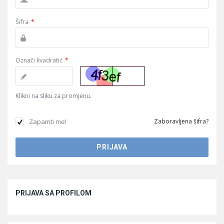
Šifra
*
Označi kvadratić
*
Klikni na sliku za promjenu.
Zapamti me!
Zaboravljena šifra?
Sidebar
PRIJAVA SA PROFILOM