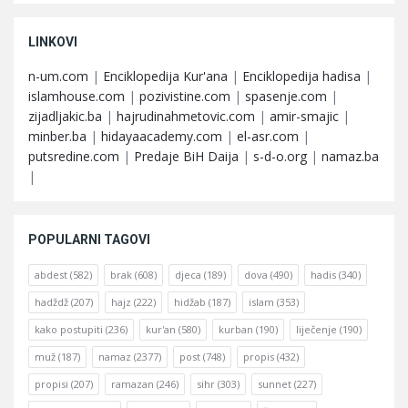
LINKOVI
n-um.com
|
Enciklopedija Kur'ana
|
Enciklopedija hadisa
|
islamhouse.com
|
pozivistine.com
|
spasenje.com
|
zijadljakic.ba
|
hajrudinahmetovic.com
|
amir-smajic
|
minber.ba
|
hidayaacademy.com
|
el-asr.com
|
putsredine.com
|
Predaje BiH Daija
|
s-d-o.org
|
namaz.ba
|
POPULARNI TAGOVI
abdest
(582)
brak
(608)
djeca
(189)
dova
(490)
hadis
(340)
hadždž
(207)
hajz
(222)
hidžab
(187)
islam
(353)
kako postupiti
(236)
kur'an
(580)
kurban
(190)
liječenje
(190)
muž
(187)
namaz
(2377)
post
(748)
propis
(432)
propisi
(207)
ramazan
(246)
sihr
(303)
sunnet
(227)