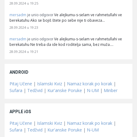
28.09.2024 u 19:25
mersadm
Ve alejkumu-s-selam ve rahmetullahi ve
je unio odgovor
berekatuhu Ako se bojiš štete po sebe nije ti obaveza…
28.09.2024 u 19:23
mersadm
Ve alejkumu-s-selam ve rahmetullahi ve
je unio odgovor
berekatuhu Ne treba da ide kod roditelja sama, bez muža.…
28.09.2024 u 19:21
ANDROID
Pitaj Učene
|
Islamski Kviz
|
Namaz korak po korak
|
Sufara
|
Tedžvid
|
Kur'anske Poruke
|
N-UM
|
Minber
APPLE iOS
Pitaj Učene
|
Islamski Kviz
|
Namaz korak po korak
|
Sufara
|
Tedžvid
|
Kur'anske Poruke
|
N-UM