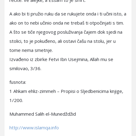
recite: Ve alejke, a Essam to je smrt.
A ako bi ti pružio ruku da se rukujete onda i ti učini isto, a
ako on to nebi učinio onda ne trebaš ti otpočinjati s tim.
A što se tiče njegovog posluživanja čajem dok sjedi na
stolici, to je pokuđeno, ali ostavi čašu na stolu, jer u
tome nema smetnje.
Izvađeno iz zbirke Fetvi Ibn Usejmina, Allah mu se
smilovao, 3/36.
fusnota:
1 Ahkam ehliz-zimmeh – Propisi o Sljedbenicima knjige,
1/200.
Muhammed Salih el-Munedždžid
http://www.islamqa.info