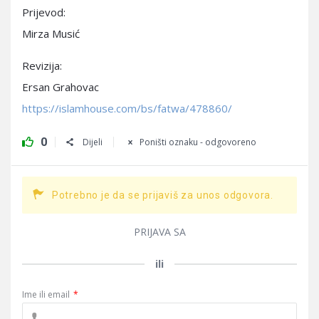
Prijevod:
Mirza Musić
Revizija:
Ersan Grahovac
https://islamhouse.com/bs/fatwa/478860/
0
Dijeli
Poništi oznaku - odgovoreno
Potrebno je da se prijaviš za unos odgovora.
PRIJAVA SA
ili
Ime ili email
*