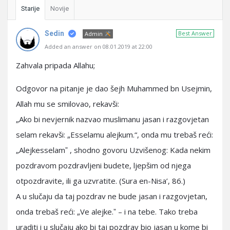
Starije
Novije
Sedin
Best Answer
Admin
Added an answer on 08.01.2019 at 22:00
Zahvala pripada Allahu;
Odgovor na pitanje je dao šejh Muhammed bn Usejmin,
Allah mu se smilovao, rekavši:
„Ako bi nevjernik nazvao muslimanu jasan i razgovjetan
selam rekavši: „Esselamu alejkum.“, onda mu trebaš reći:
„Alejkesselamˮ , shodno govoru Uzvišenog: Kada nekim
pozdravom pozdravljeni budete, ljepšim od njega
otpozdravite, ili ga uzvratite. (Sura en-Nisa’, 86.)
A u slučaju da taj pozdrav ne bude jasan i razgovjetan,
onda trebaš reći: „Ve alejke.ˮ – i na tebe. Tako treba
uraditi i u slučaju ako bi taj pozdrav bio jasan u kome bi