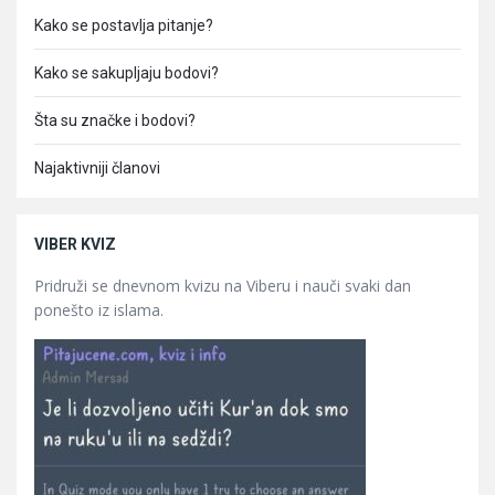
Kako se postavlja pitanje?
Kako se sakupljaju bodovi?
Šta su značke i bodovi?
Najaktivniji članovi
VIBER KVIZ
Pridruži se dnevnom kvizu na Viberu i nauči svaki dan
ponešto iz islama.