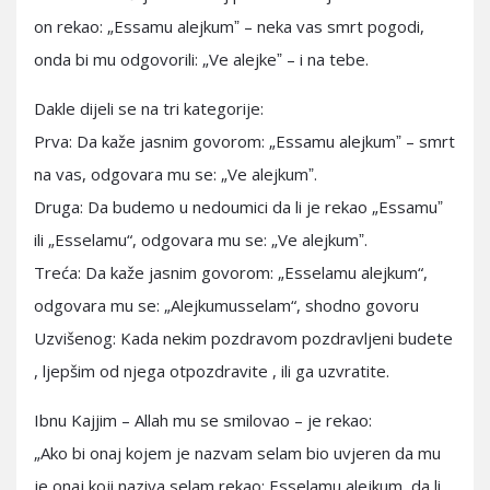
on rekao: „Essamu alejkumˮ – neka vas smrt pogodi,
onda bi mu odgovorili: „Ve alejkeˮ – i na tebe.
Dakle dijeli se na tri kategorije:
Prva: Da kaže jasnim govorom: „Essamu alejkumˮ – smrt
na vas, odgovara mu se: „Ve alejkumˮ.
Druga: Da budemo u nedoumici da li je rekao „Essamuˮ
ili „Esselamu“, odgovara mu se: „Ve alejkumˮ.
Treća: Da kaže jasnim govorom: „Esselamu alejkum“,
odgovara mu se: „Alejkumusselam“, shodno govoru
Uzvišenog: Kada nekim pozdravom pozdravljeni budete
, ljepšim od njega otpozdravite , ili ga uzvratite.
Ibnu Kajjim – Allah mu se smilovao – je rekao:
„Ako bi onaj kojem je nazvam selam bio uvjeren da mu
je onaj koji naziva selam rekao: Esselamu alejkum, da li