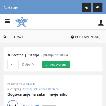
Aplikacije
Pit
Uč
®
PRETRAŽI
POSTAVI PITANJE
Početna
|
Pitanja
|
pitanje br. 10004
Dalje
Odgovoreno
Pitaj
Postavljeno
08.01.2019
Učene
u kategoriji:
Međuljudski odnosi Rodbina
®
Odgovaranje na selam nevjerniku
Latest