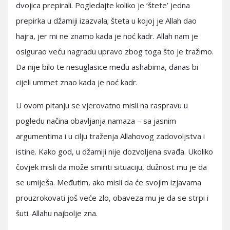
dvojica prepirali. Pogledajte koliko je ‘štete’ jedna
prepirka u džamiji izazvala; šteta u kojoj je Allah dao
hajra, jer mi ne znamo kada je noć kadr. Allah nam je
osigurao veću nagradu upravo zbog toga što je tražimo.
Da nije bilo te nesuglasice među ashabima, danas bi
cijeli ummet znao kada je noć kadr.
U ovom pitanju se vjerovatno misli na raspravu u
pogledu načina obavljanja namaza – sa jasnim
argumentima i u cilju traženja Allahovog zadovoljstva i
istine. Kako god, u džamiji nije dozvoljena svađa. Ukoliko
čovjek misli da može smiriti situaciju, dužnost mu je da
se umiješa. Međutim, ako misli da će svojim izjavama
prouzrokovati još veće zlo, obaveza mu je da se strpi i
šuti. Allahu najbolje zna.