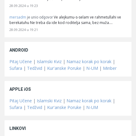
28.09.2024 u 19:23
mersadm
Ve alejkumu-s-selam ve rahmetullahi ve
je unio odgovor
berekatuhu Ne treba da ide kod roditelja sama, bez muža.…
28.09.2024 u 19:21
ANDROID
Pitaj Učene
|
Islamski Kviz
|
Namaz korak po korak
|
Sufara
|
Tedžvid
|
Kur'anske Poruke
|
N-UM
|
Minber
APPLE iOS
Pitaj Učene
|
Islamski Kviz
|
Namaz korak po korak
|
Sufara
|
Tedžvid
|
Kur'anske Poruke
|
N-UM
LINKOVI