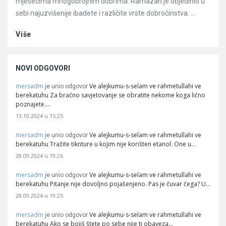
mjesecima mnogobrojnim dobrima. Ramazan je objedinio u
sebi najuzvišenije ibadete i različite vrste dobročinstva. ...
Više
NOVI ODGOVORI
mersadm
Ve alejkumu-s-selam ve rahmetullahi ve
je unio odgovor
berekatuhu Za bračno savjetovanje se obratite nekome koga lično
poznajete.…
13.10.2024 u 15:25
mersadm
Ve alejkumu-s-selam ve rahmetullahi ve
je unio odgovor
berekatuhu Tražite tiknture u kojim nije korišten etanol. One u…
28.09.2024 u 19:26
mersadm
Ve alejkumu-s-selam ve rahmetullahi ve
je unio odgovor
berekatuhu Pitanje nije dovoljno pojašenjeno. Pas je čuvar čega? U…
28.09.2024 u 19:25
mersadm
Ve alejkumu-s-selam ve rahmetullahi ve
je unio odgovor
berekatuhu Ako se bojiš štete po sebe nije ti obaveza…