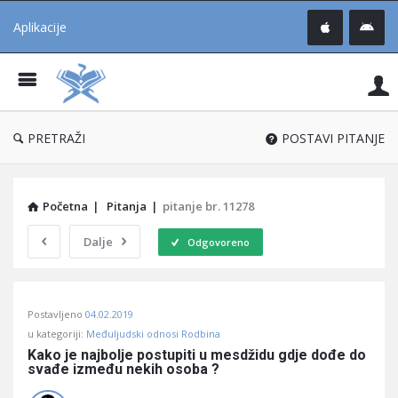
Aplikacije
Pit
Uč
®
PRETRAŽI
POSTAVI PITANJE
Početna
|
Pitanja
|
pitanje br. 11278
Dalje
Odgovoreno
Pitaj
Postavljeno
04.02.2019
Učene
u kategoriji:
Međuljudski odnosi Rodbina
®
Kako je najbolje postupiti u mesdžidu gdje dođe do 
svađe između nekih osoba ?
Latest