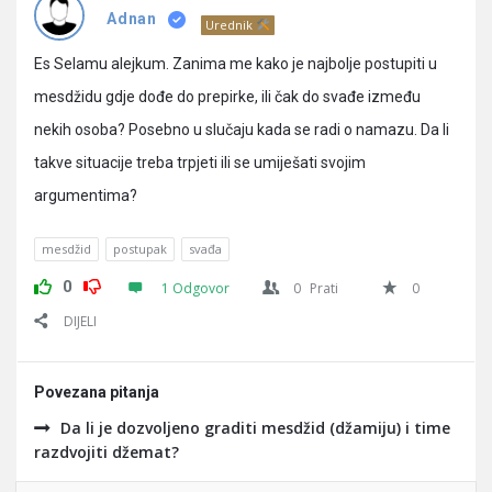
Pitanja
Adnan
Urednik
Es Selamu alejkum. Zanima me kako je najbolje postupiti u
mesdžidu gdje dođe do prepirke, ili čak do svađe između
nekih osoba? Posebno u slučaju kada se radi o namazu. Da li
takve situacije treba trpjeti ili se umiješati svojim
argumentima?
mesdžid
postupak
svađa
0
1 Odgovor
0
Prati
0
DIJELI
Povezana pitanja
Da li je dozvoljeno graditi mesdžid (džamiju) i time
razdvojiti džemat?