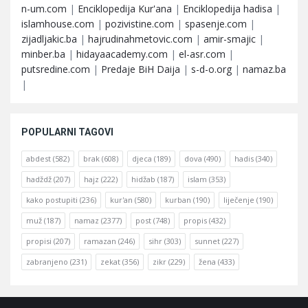
n-um.com
|
Enciklopedija Kur'ana
|
Enciklopedija hadisa
|
islamhouse.com
|
pozivistine.com
|
spasenje.com
|
zijadljakic.ba
|
hajrudinahmetovic.com
|
amir-smajic
|
minber.ba
|
hidayaacademy.com
|
el-asr.com
|
putsredine.com
|
Predaje BiH Daija
|
s-d-o.org
|
namaz.ba
|
POPULARNI TAGOVI
abdest
(582)
brak
(608)
djeca
(189)
dova
(490)
hadis
(340)
hadždž
(207)
hajz
(222)
hidžab
(187)
islam
(353)
kako postupiti
(236)
kur'an
(580)
kurban
(190)
liječenje
(190)
muž
(187)
namaz
(2377)
post
(748)
propis
(432)
propisi
(207)
ramazan
(246)
sihr
(303)
sunnet
(227)
zabranjeno
(231)
zekat
(356)
zikr
(229)
žena
(433)