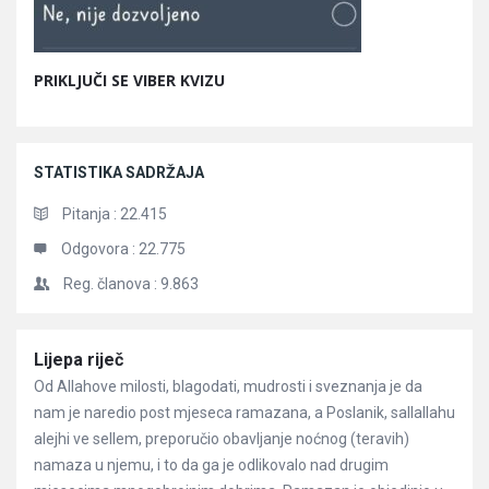
PRIKLJUČI SE VIBER KVIZU
STATISTIKA SADRŽAJA
Pitanja :
22.415
Odgovora :
22.775
Reg. članova :
9.863
Članci
Lijepa riječ
Od Allahove milosti, blagodati, mudrosti i sveznanja je da
nam je naredio post mjeseca ramazana, a Poslanik, sallallahu
alejhi ve sellem, preporučio obavljanje noćnog (teravih)
namaza u njemu, i to da ga je odlikovalo nad drugim