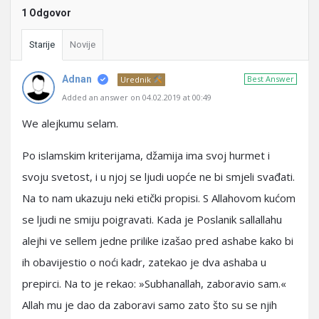
1 Odgovor
Starije
Novije
Adnan
Best Answer
Urednik
Added an answer on 04.02.2019 at 00:49
We alejkumu selam.
Po islamskim kriterijama, džamija ima svoj hurmet i
svoju svetost, i u njoj se ljudi uopće ne bi smjeli svađati.
Na to nam ukazuju neki etički propisi. S Allahovom kućom
se ljudi ne smiju poigravati. Kada je Poslanik sallallahu
alejhi ve sellem jedne prilike izašao pred ashabe kako bi
ih obavijestio o noći kadr, zatekao je dva ashaba u
prepirci. Na to je rekao: »Subhanallah, zaboravio sam.«
Allah mu je dao da zaboravi samo zato što su se njih