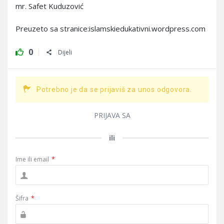
mr. Safet Kuduzović
Preuzeto sa stranice:islamskiedukativni.wordpress.com
0
Dijeli
Potrebno je da se prijaviš za unos odgovora.
PRIJAVA SA
ili
Ime ili email
*
Šifra
*