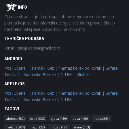
Footer
O
INFO
Cilj ove stranice je da prikupi i objavi odgovore na islamska
pitanja koje su dali islamski učenjaci sve četiri pravne škole-
mezheba...čitaj više u izborniku na linku Info.
TEHNIČKA PODRŠKA
Email:
pitajucene@gmail.com
ANDROID
Pitaj Učene
|
Islamski Kviz
|
Namaz korak po korak
|
Sufara
|
Tedžvid
|
Kur'anske Poruke
|
N-UM
|
Minber
APPLE iOS
Pitaj Učene
|
Islamski Kviz
|
Namaz korak po korak
|
Sufara
|
Tedžvid
|
Kur'anske Poruke
|
N-UM
TAGOVI
abdest
(582)
brak
(608)
djeca
(189)
dova
(490)
hadis
(340)
hadždž
(207)
hajz
(222)
hidžab
(187)
islam
(353)