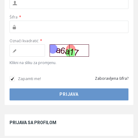
Šifra
*
Označi kvadratić
*
Klikni na sliku za promjenu.
Zapamti me!
Zaboravljena šifra?
Sidebar
PRIJAVA SA PROFILOM