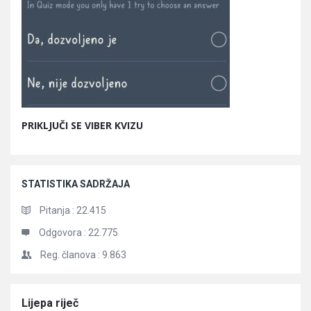
PRIKLJUČI SE VIBER KVIZU
STATISTIKA SADRŽAJA
Pitanja :
22.415
Odgovora :
22.775
Reg. članova :
9.863
Članci
Lijepa riječ