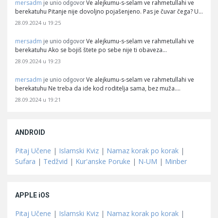
mersadm
Ve alejkumu-s-selam ve rahmetullahi ve
je unio odgovor
berekatuhu Pitanje nije dovoljno pojašenjeno. Pas je čuvar čega? U…
28.09.2024 u 19:25
mersadm
Ve alejkumu-s-selam ve rahmetullahi ve
je unio odgovor
berekatuhu Ako se bojiš štete po sebe nije ti obaveza…
28.09.2024 u 19:23
mersadm
Ve alejkumu-s-selam ve rahmetullahi ve
je unio odgovor
berekatuhu Ne treba da ide kod roditelja sama, bez muža.…
28.09.2024 u 19:21
ANDROID
Pitaj Učene
|
Islamski Kviz
|
Namaz korak po korak
|
Sufara
|
Tedžvid
|
Kur'anske Poruke
|
N-UM
|
Minber
APPLE iOS
Pitaj Učene
|
Islamski Kviz
|
Namaz korak po korak
|