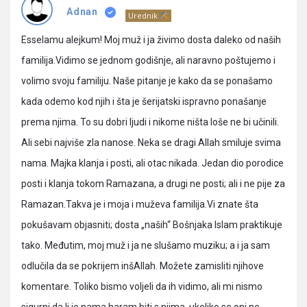
Pitanja
Adnan
Urednik
Esselamu alejkum! Moj muž i ja živimo dosta daleko od naših
familija.Vidimo se jednom godišnje, ali naravno poštujemo i
volimo svoju familiju. Naše pitanje je kako da se ponašamo
kada odemo kod njih i šta je šerijatski ispravno ponašanje
prema njima. To su dobri ljudi i nikome ništa loše ne bi učinili.
Ali sebi najviše zla nanose. Neka se dragi Allah smiluje svima
nama. Majka klanja i posti, ali otac nikada. Jedan dio porodice
posti i klanja tokom Ramazana, a drugi ne posti; ali i ne pije za
Ramazan.Takva je i moja i muževa familija.Vi znate šta
pokušavam objasniti; dosta „naših“ Bošnjaka Islam praktikuje
tako. Međutim, moj muž i ja ne slušamo muziku; a i ja sam
odlučila da se pokrijem inšAllah. Možete zamisliti njihove
komentare. Toliko bismo voljeli da ih vidimo, ali mi nismo