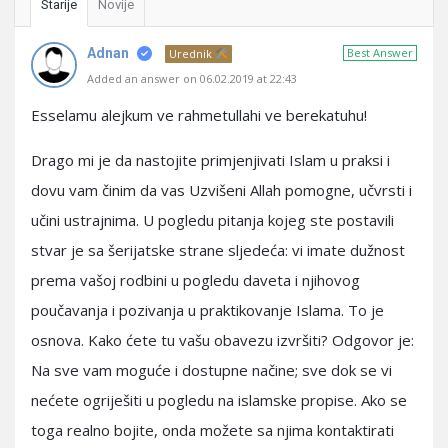
Starije
Novije
Adnan
Best Answer
Urednik
Added an answer on 06.02.2019 at 22:43
Esselamu alejkum ve rahmetullahi ve berekatuhu!
Drago mi je da nastojite primjenjivati Islam u praksi i
dovu vam činim da vas Uzvišeni Allah pomogne, učvrsti i
učini ustrajnima. U pogledu pitanja kojeg ste postavili
stvar je sa šerijatske strane sljedeća: vi imate dužnost
prema vašoj rodbini u pogledu daveta i njihovog
poučavanja i pozivanja u praktikovanje Islama. To je
osnova. Kako ćete tu vašu obavezu izvršiti? Odgovor je:
Na sve vam moguće i dostupne načine; sve dok se vi
nećete ogriješiti u pogledu na islamske propise. Ako se
toga realno bojite, onda možete sa njima kontaktirati