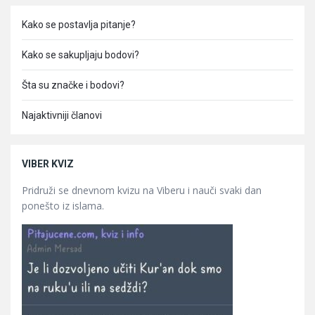
Kako se postavlja pitanje?
Kako se sakupljaju bodovi?
Šta su značke i bodovi?
Najaktivniji članovi
VIBER KVIZ
Pridruži se dnevnom kvizu na Viberu i nauči svaki dan
ponešto iz islama.