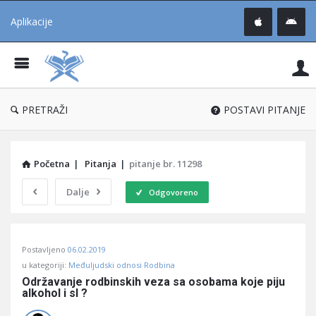
Aplikacije
Pit
Uč
®
PRETRAŽI
POSTAVI PITANJE
Početna
|
Pitanja
|
pitanje br. 11298
Dalje
Odgovoreno
Pitaj
Postavljeno
06.02.2019
Učene
u kategoriji:
Međuljudski odnosi Rodbina
®
Održavanje rodbinskih veza sa osobama koje piju 
alkohol i sl ?
Latest