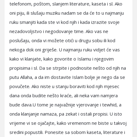
telefonom, poštom, slanjem literature, kaseta i sl. Ako
oni piju, ili slušaju muziku nadam se da će to u najmanju
ruku smanjiti kada ste vi kod njih i kada izrazite svoje
nezadovoljstvo i negodovanje time. Ako vas ne
poslušaju, onda vi možete otići u drugu sobu ili kod
nekoga dok oni griješe. U najmanju ruku vidjet će vas
kako vi klanjate, kako govorite o Islamu i njegovim
propisima i sl. Da se strpite i podnosite nešto od njih na
putu Allaha, a da im dostavite Islam bolje je nego da se
povučete. Ako niste u stanju boraviti kod njih mjesec
dana onda budite nešto kraće, ali neka vam namjera
bude dava.U tome je najvažnije vjerovanje i tewhid, a
onda klanjanje namaza, pa zekat i ostali propisi. U isto
vrijeme vi se ojačajte, kako vremenom ne biste u takvoj
sredini popustili. Ponesite sa sobom kaseta, literature i