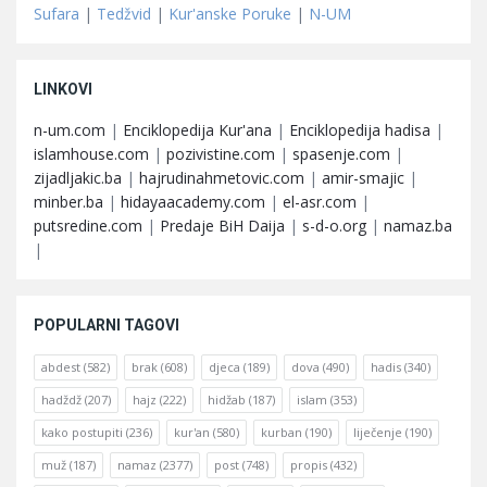
Sufara
|
Tedžvid
|
Kur'anske Poruke
|
N-UM
LINKOVI
n-um.com
|
Enciklopedija Kur'ana
|
Enciklopedija hadisa
|
islamhouse.com
|
pozivistine.com
|
spasenje.com
|
zijadljakic.ba
|
hajrudinahmetovic.com
|
amir-smajic
|
minber.ba
|
hidayaacademy.com
|
el-asr.com
|
putsredine.com
|
Predaje BiH Daija
|
s-d-o.org
|
namaz.ba
|
POPULARNI TAGOVI
abdest
(582)
brak
(608)
djeca
(189)
dova
(490)
hadis
(340)
hadždž
(207)
hajz
(222)
hidžab
(187)
islam
(353)
kako postupiti
(236)
kur'an
(580)
kurban
(190)
liječenje
(190)
muž
(187)
namaz
(2377)
post
(748)
propis
(432)