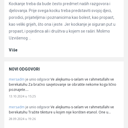
Kockanje treba da bude često predmet naših razgovora i
djelovanja. Prije svega kocku treba predstaviti svojoj djeci,
porodici, prijateljima i poznanicima kao bolest, kao propast,
kao veliki grijeh, što ona i jeste. Jer kockanje je siguran put u
propast, i pojedinca ali i društva u kojem se raširi. Molimo
Uzvišenog ...
Više
NOVI ODGOVORI
mersadm
Ve alejkumu-s-selam ve rahmetullahi ve
je unio odgovor
berekatuhu Za bračno savjetovanje se obratite nekome koga lično
poznajete.…
13.10.2024 u 15:25
mersadm
Ve alejkumu-s-selam ve rahmetullahi ve
je unio odgovor
berekatuhu Tražite tiknture u kojim nije korišten etanol. One u…
28.09.2024 u 19:26