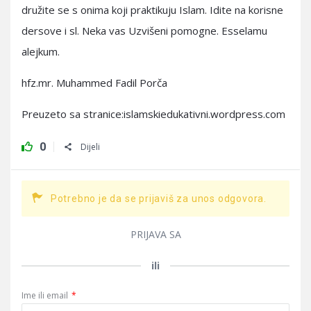
družite se s onima koji praktikuju Islam. Idite na korisne
dersove i sl. Neka vas Uzvišeni pomogne. Esselamu
alejkum.
hfz.mr. Muhammed Fadil Porča
Preuzeto sa stranice:islamskiedukativni.wordpress.com
0
Dijeli
Potrebno je da se prijaviš za unos odgovora.
PRIJAVA SA
ili
Ime ili email
*