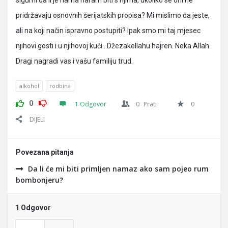
sigurni da li je nama haram biti s njima, ukoliko se oni ne
pridržavaju osnovnih šerijatskih propisa? Mi mislimo da jeste,
ali na koji način ispravno postupiti? Ipak smo mi taj mjesec
njihovi gosti i u njihovoj kući…Džezakellahu hajren. Neka Allah
Dragi nagradi vas i vašu familiju trud.
alkohol
rodbina
0
1 Odgovor
0
Prati
0
DIJELI
Povezana pitanja
Da li će mi biti primljen namaz ako sam pojeo rum
bombonjeru?
1 Odgovor