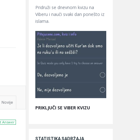
Pridruži se dnevnom kvizu na
Viberu i nauči svaki dan ponešto iz
islama.
Novije
PRIKLJUČI SE VIBER KVIZU
t Answer
STATISTIKA SADRŽAJA