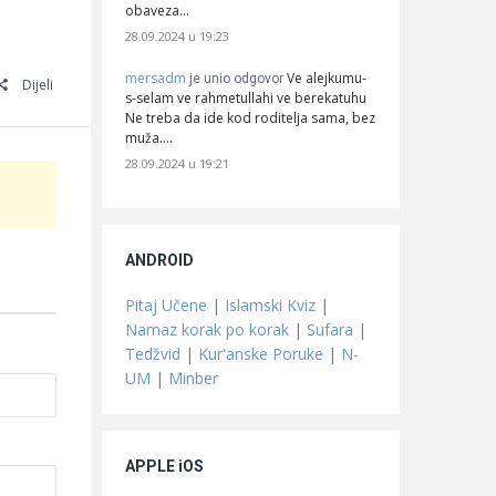
obaveza…
28.09.2024 u 19:23
mersadm
Ve alejkumu-
je unio odgovor
Dijeli
s-selam ve rahmetullahi ve berekatuhu
Ne treba da ide kod roditelja sama, bez
muža.…
28.09.2024 u 19:21
ANDROID
Pitaj Učene
|
Islamski Kviz
|
Namaz korak po korak
|
Sufara
|
Tedžvid
|
Kur'anske Poruke
|
N-
UM
|
Minber
APPLE iOS