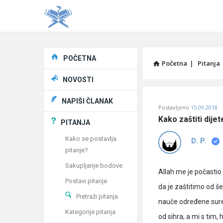
Explore
POČETNA
Početna
|
Pitanja
NOVOSTI
Pitaj
NAPIŠI ČLANAK
Postavljeno
15.09.2018
Učene
Kako zaštiti dije
PITANJA
®
Kako se postavlja
D. P.
pitanje?
Latest
Sakupljanje bodove
Pitanja
Allah me je počastio
Postavi pitanje
da je zaštitimo od še
Pretraži pitanja
nauče određene sure p
Kategorije pitanja
od sihra, a mi s tim