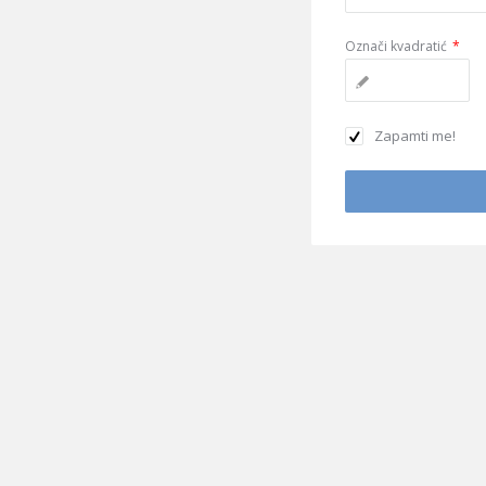
Označi kvadratić
*
Zapamti me!