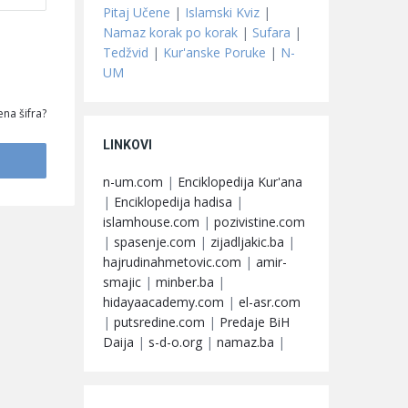
Pitaj Učene
|
Islamski Kviz
|
Namaz korak po korak
|
Sufara
|
Tedžvid
|
Kur'anske Poruke
|
N-
UM
na šifra?
LINKOVI
n-um.com
|
Enciklopedija Kur'ana
|
Enciklopedija hadisa
|
islamhouse.com
|
pozivistine.com
|
spasenje.com
|
zijadljakic.ba
|
hajrudinahmetovic.com
|
amir-
smajic
|
minber.ba
|
hidayaacademy.com
|
el-asr.com
|
putsredine.com
|
Predaje BiH
Daija
|
s-d-o.org
|
namaz.ba
|