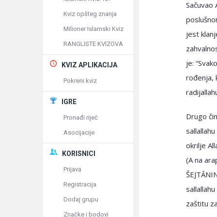
Sačuvao A
Kviz opšteg znanja
poslušnom
Milioner Islamski Kviz
jest klan
RANGLISTE KVIZOVA
zahvalnos
je: “Svak
KVIZ APLIKACIJA
rođenja, 
Pokreni kviz
radijalla
IGRE
Drugo čim
Pronađi riječ
sallallah
Asocijacije
okrilje A
KORISNICI
(A na ar
Prijava
ŠEJTĀNIN
Registracija
sallallah
Dodaj grupu
zaštitu za
Značke i bodovi