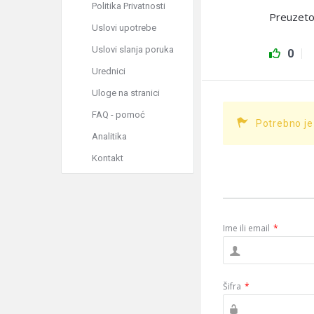
Politika Privatnosti
Preuzeto
Uslovi upotrebe
Uslovi slanja poruka
0
Urednici
Uloge na stranici
FAQ - pomoć
Potrebno je
Analitika
Kontakt
Ime ili email
*
Šifra
*