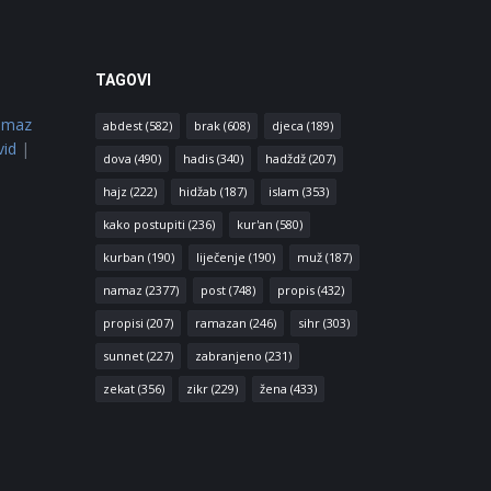
TAGOVI
amaz
abdest
(582)
brak
(608)
djeca
(189)
vid
|
dova
(490)
hadis
(340)
hadždž
(207)
hajz
(222)
hidžab
(187)
islam
(353)
kako postupiti
(236)
kur'an
(580)
kurban
(190)
liječenje
(190)
muž
(187)
namaz
(2377)
post
(748)
propis
(432)
propisi
(207)
ramazan
(246)
sihr
(303)
sunnet
(227)
zabranjeno
(231)
zekat
(356)
zikr
(229)
žena
(433)