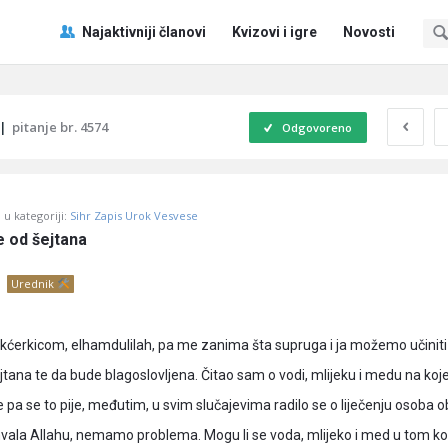
Pitaj
Pitaj
Najaktivniji članovi
Kvizovi i igre
Novosti
Učene
Učene
®
®
Navigacija
|
pitanje br. 4574
Odgovoreno
u kategoriji:
Sihr Zapis Urok Vesvese
te od šejtana
Urednik
 kćerkicom, elhamdulilah, pa me zanima šta supruga i ja možemo učiniti
jtana te da bude blagoslovljena. Čitao sam o vodi, mlijeku i medu na koj
a se to pije, međutim, u svim slučajevima radilo se o liječenju osoba ob
, hvala Allahu, nemamo problema. Mogu li se voda, mlijeko i med u tom k