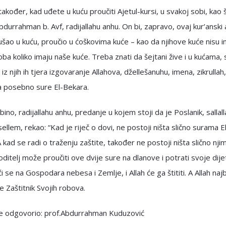
akođer, kad uđete u kuću proučiti Ajetul-kursi, u svakoj sobi, kao 
Abdurrahman b. Avf, radijallahu anhu. On bi, zapravo, ovaj kur’anski 
ušao u kuću, proučio u ćoškovima kuće – kao da njihove kuće nisu i
oba koliko imaju naše kuće. Treba znati da šejtani žive i u kućama, 
 iz njih ih tjera izgovaranje Allahova, džellešanuhu, imena, zikrullah,
a posebno sure El-Bekara.
kbino, radijallahu anhu, predanje u kojem stoji da je Poslanik, sallal
sellem, rekao: “Kad je riječ o dovi, ne postoji ništa slično surama El
 kad se radi o traženju zaštite, također ne postoji ništa slično njim
oditelj može proučiti ove dvije sure na dlanove i potrati svoje dije
ći se na Gospodara nebesa i Zemlje, i Allah će ga štititi. A Allah naj
je Zaštitnik Svojih robova.
je odgovorio: prof.Abdurrahman Kuduzović