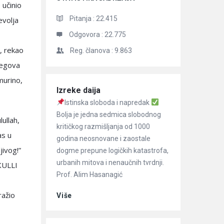
 učinio
Pitanja :
22.415
evolja
Odgovora :
22.775
m, rekao
Reg. članova :
9.863
jegova
murino,
Članci
Izreke daija
Istinska sloboda i napredak
Bolja je jedna sedmica slobodnog
ullah,
kritičkog razmišljanja od 1000
as u
godina neosnovane i zaostale
jivog!”
dogme prepune logičkih katastrofa,
urbanih mitova i nenaučnih tvrdnji.
KULLI
Prof. Alim Hasanagić
ražio
Više