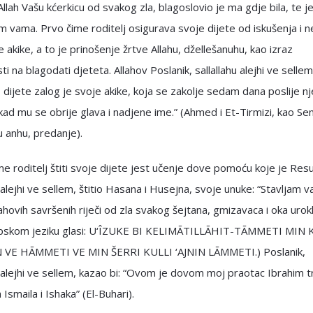
llah Vašu kćerkicu od svakog zla, blagoslovio je ma gdje bila, te je
 vama. Prvo čime roditelj osigurava svoje dijete od iskušenja i n
je akike, a to je prinošenje žrtve Allahu, džellešanuhu, kao izraz
ti na blagodati djeteta. Allahov Poslanik, sallallahu alejhi ve selle
o dijete zalog je svoje akike, koja se zakolje sedam dana poslije n
kad mu se obrije glava i nadjene ime.” (Ahmed i Et-Tirmizi, kao Se
hu anhu, predanje).
e roditelj štiti svoje dijete jest učenje dove pomoću koje je Resul
u alejhi ve sellem, štitio Hasana i Husejna, svoje unuke: “Stavljam v
llahovih savršenih riječi od zla svakog šejtana, gmizavaca i oka urokl
apskom jeziku glasi: U‘ÎZUKE BI KELIMĀTILLĀHIT-TĀMMETI MIN 
 VE HĀMMETI VE MIN ŠERRI KULLI ‘AJNIN LĀMMETI.) Poslanik,
u alejhi ve sellem, kazao bi: “Ovom je dovom moj praotac Ibrahim t
 Ismaila i Ishaka” (El-Buhari).