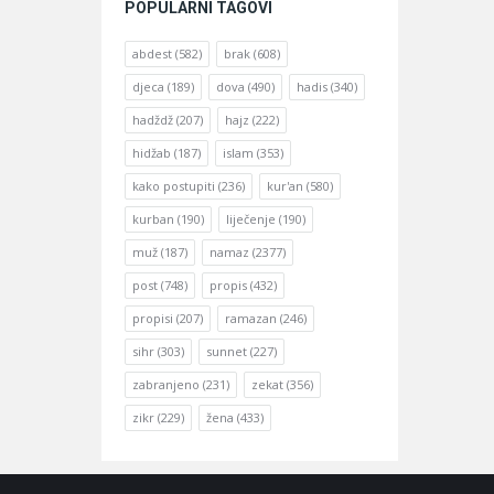
POPULARNI TAGOVI
abdest
(582)
brak
(608)
djeca
(189)
dova
(490)
hadis
(340)
hadždž
(207)
hajz
(222)
hidžab
(187)
islam
(353)
kako postupiti
(236)
kur'an
(580)
kurban
(190)
liječenje
(190)
muž
(187)
namaz
(2377)
post
(748)
propis
(432)
propisi
(207)
ramazan
(246)
sihr
(303)
sunnet
(227)
zabranjeno
(231)
zekat
(356)
zikr
(229)
žena
(433)