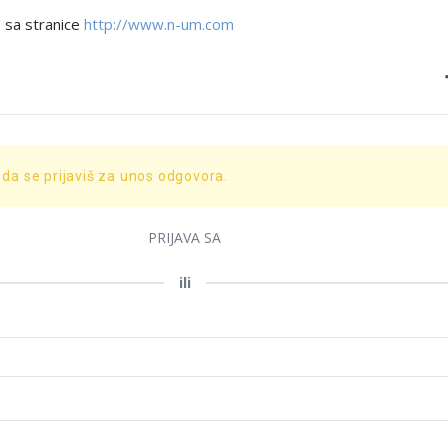
 sa stranice
http://www.n-um.com
 da se prijaviš za unos odgovora.
PRIJAVA SA
ili