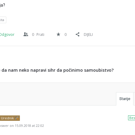
ja?
ita
Odgovor
0
Prati
0
DIJELI
e da nam neko napravi sihr da počinimo samoubistvo?
Starije
Bes
Urednik
swer on 15.09.2018 at 22:02