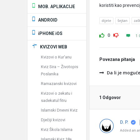
koristiti kao prevenci
MOB. APLIKACIJE
ANDROID
dijete
šejtan
zašt
iPHONE iOS
0
1 
KVIZOVI WEB
Kvizovi o Kur'anu
Povezana pitanja
Kviz Sira – Životopis
Da li je moguć
Poslanika
Ramazanski kvizovi
Kvizovi o zekatu i
1 Odgovor
sadekatul fitru
Islamski Dnevni Kviz
Dječiji kvizovi
D. P.
Kviz Škola Islama
Added an an
Islamski Kviz 18+