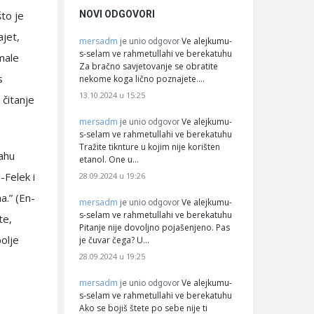
NOVI ODGOVORI
što je
ajet,
mersadm
Ve alejkumu-
je unio odgovor
s-selam ve rahmetullahi ve berekatuhu
male
Za bračno savjetovanje se obratite
s
nekome koga lično poznajete.…
13.10.2024 u 15:25
 čitanje
mersadm
Ve alejkumu-
je unio odgovor
s-selam ve rahmetullahi ve berekatuhu
Tražite tiknture u kojim nije korišten
lahu
etanol. One u…
-Felek i
28.09.2024 u 19:26
a.” (En-
mersadm
Ve alejkumu-
je unio odgovor
s-selam ve rahmetullahi ve berekatuhu
te,
Pitanje nije dovoljno pojašenjeno. Pas
bolje
je čuvar čega? U…
28.09.2024 u 19:25
mersadm
Ve alejkumu-
je unio odgovor
s-selam ve rahmetullahi ve berekatuhu
Ako se bojiš štete po sebe nije ti