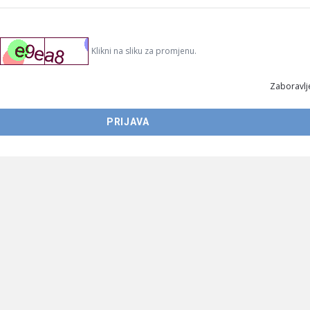
Klikni na sliku za promjenu.
Zaboravlje