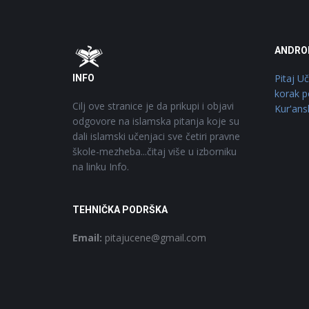
Footer
O
ANDRO
Pitaj U
INFO
korak p
Cilj ove stranice je da prikupi i objavi
Kur'ans
odgovore na islamska pitanja koje su
dali islamski učenjaci sve četiri pravne
škole-mezheba...čitaj više u izborniku
na linku Info.
TEHNIČKA PODRŠKA
Email:
pitajucene@gmail.com