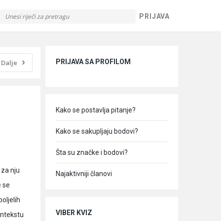
PRIJAVA
Sidebar
PRIJAVA SA PROFILOM
Dalje
Kako se postavlja pitanje?
Kako se sakupljaju bodovi?
Šta su značke i bodovi?
 za nju
Najaktivniji članovi
e se
oljelih
VIBER KVIZ
ontekstu