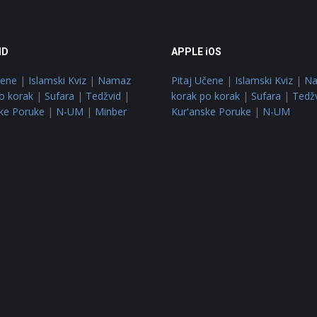
ID
APPLE iOS
čene
|
Islamski Kviz
|
Namaz
Pitaj Učene
|
Islamski Kviz
|
N
o korak
|
Sufara
|
Tedžvid
|
korak po korak
|
Sufara
|
Tedž
ke Poruke
|
N-UM
|
Minber
Kur'anske Poruke
|
N-UM