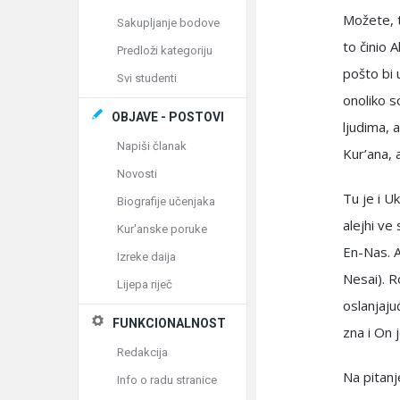
Možete, t
Sakupljanje bodove
to činio 
Predloži kategoriju
pošto bi 
Svi studenti
onoliko s
OBJAVE - POSTOVI
ljudima, a
Napiši članak
Kur’ana, 
Novosti
Tu je i U
Biografije učenjaka
alejhi ve 
Kur'anske poruke
En-Nas. A
Izreke daija
Nesai). R
Lijepa riječ
oslanjaju
FUNKCIONALNOST
zna i On 
Redakcija
Na pitan
Info o radu stranice