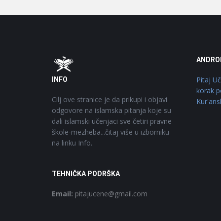
Footer
O
ANDRO
Pitaj U
INFO
korak p
Cilj ove stranice je da prikupi i objavi
Kur'ans
odgovore na islamska pitanja koje su
dali islamski učenjaci sve četiri pravne
škole-mezheba...čitaj više u izborniku
na linku Info.
TEHNIČKA PODRŠKA
Email:
pitajucene@gmail.com