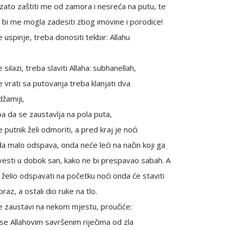
 zato zaštiti me od zamora i nesreća na putu, te
 bi me mogla zadesiti zbog imovine i porodice!
e uspinje, treba donositi tekbir: Allahu
 silazi, treba slaviti Allaha: subhanellah,
e vrati sa putovanja treba klanjati dva
džamiji,
ba da se zaustavlja na pola puta,
 putnik želi odmoriti, a pred kraj je noći
a malo odspava, onda neće leći na način koji ga
esti u dobok san, kako ne bi prespavao sabah. A
želio odspavati na početku noći onda će staviti
raz, a ostali dio ruke na tlo.
e zaustavi na nekom mjestu, proučiće:
e Allahovim savršenim riječima od zla