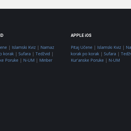
ID
APPLE iOS
čene
|
Islamski Kviz
|
Namaz
Pitaj Učene
|
Islamski Kviz
|
N
o korak
|
Sufara
|
Tedžvid
|
korak po korak
|
Sufara
|
Tedž
ke Poruke
|
N-UM
|
Minber
Kur'anske Poruke
|
N-UM