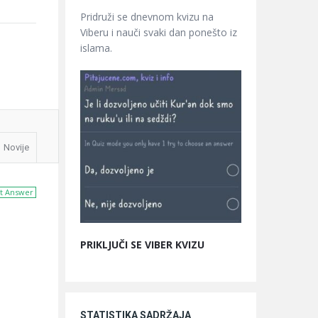
Pridruži se dnevnom kvizu na
Viberu i nauči svaki dan ponešto iz
islama.
Novije
t Answer
PRIKLJUČI SE VIBER KVIZU
STATISTIKA SADRŽAJA