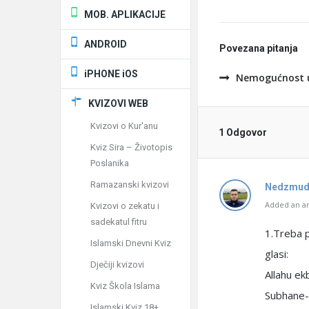
MOB. APLIKACIJE
ANDROID
Povezana pitanja
iPHONE iOS
Nemogućnost u
KVIZOVI WEB
Kvizovi o Kur'anu
1 Odgovor
Kviz Sira – Životopis
Poslanika
Ramazanski kvizovi
Nedzmud
Added an an
Kvizovi o zekatu i
sadekatul fitru
1.Treba p
Islamski Dnevni Kviz
glasi:
Dječiji kvizovi
Allahu ek
Kviz Škola Islama
Subhane-l
Islamski Kviz 18+