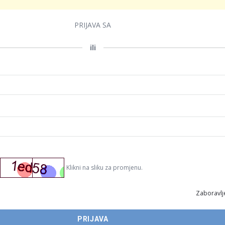
PRIJAVA SA
ili
Klikni na sliku za promjenu.
Zaboravlje