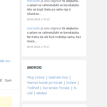
mersadm
Ve alejkumu-
je unio odgovor
s-selam ve rahmetullahi ve berekatuhu
Ako se bojiš štete po sebe nije ti
obaveza…
28.09.2024 u 19:23
mersadm
Ve alejkumu-
je unio odgovor
s-selam ve rahmetullahi ve berekatuhu
Ne treba da ide kod roditelja sama, bez
muža.…
28.09.2024 u 19:21
lah-es-
ANDROID
Pitaj Učene
|
Islamski Kviz
|
Dijeli
Namaz korak po korak
|
Sufara
|
Tedžvid
|
Kur'anske Poruke
|
N-
UM
|
Minber