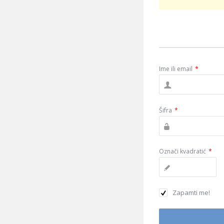
Ime ili email
*
Šifra
*
Označi kvadratić
*
Zapamti me!