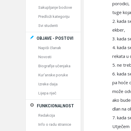
porodici,
Sakupljanje bodove
tuge koja
Predloži kategoriju
2. kada s
Svi studenti
ekber,
3. kada se
OBJAVE - POSTOVI
4. kada s
Napiši članak
rekata u 
Novosti
5. ne tre
Biografije učenjaka
6. kada se
Kur'anske poruke
pa hoće d
Izreke daija
može odv
Lijepa riječ
ako bude 
FUNKCIONALNOST
dlan na ob
Redakcija
7. kada s
Info o radu stranice
Utječem s