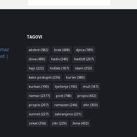
TAGOVI
amaz
abdest
(582)
brak
(608)
djeca
(189)
vid
|
dova
(490)
hadis
(340)
hadždž
(207)
hajz
(222)
hidžab
(187)
islam
(353)
kako postupiti
(236)
kur'an
(580)
kurban
(190)
liječenje
(190)
muž
(187)
namaz
(2377)
post
(748)
propis
(432)
propisi
(207)
ramazan
(246)
sihr
(303)
sunnet
(227)
zabranjeno
(231)
zekat
(356)
zikr
(229)
žena
(433)