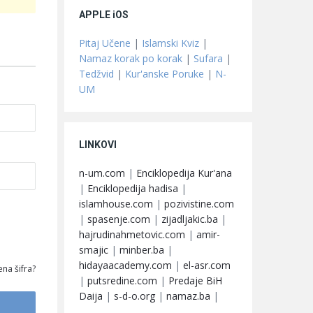
APPLE iOS
Pitaj Učene
|
Islamski Kviz
|
Namaz korak po korak
|
Sufara
|
Tedžvid
|
Kur'anske Poruke
|
N-
UM
LINKOVI
n-um.com
|
Enciklopedija Kur'ana
|
Enciklopedija hadisa
|
islamhouse.com
|
pozivistine.com
|
spasenje.com
|
zijadljakic.ba
|
hajrudinahmetovic.com
|
amir-
smajic
|
minber.ba
|
hidayaacademy.com
|
el-asr.com
na šifra?
|
putsredine.com
|
Predaje BiH
Daija
|
s-d-o.org
|
namaz.ba
|