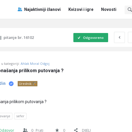
Pitaj
Pitaj
Najaktivniji članovi
Kvizovi i igre
Novosti
Učene
Učene
®
®
Navigacija
|
pitanje br. 16102
Odgovoreno
u kategoriji:
Ahlak Moral Odgoj
onašanja prilikom putovanja ?
din
Urednik
šanja prilikom putovanja ?
ovanje
sefer
Odgovor
0
Prati
0
DIJELI