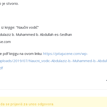
 je stvorio.
iz knjige: “Naučni vodič”
bdulaziz b. Muhammed b. Abdullah es-Sedhan
se.com
 pdf knjigu na ovom linku:
https://pitajucene.com/wp-
uploads/2019/07/Naucni_vodic-Abdulaziz-b.-Muhammed-b.-Abdul
df
 da se prijaviš za unos odgovora.