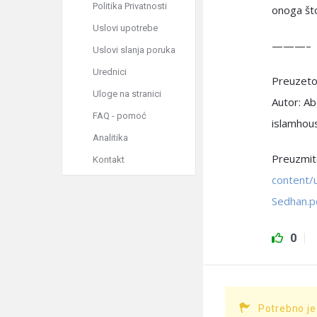
Politika Privatnosti
onoga što
Uslovi upotrebe
———–
Uslovi slanja poruka
Urednici
Preuzeto 
Uloge na stranici
Autor: A
FAQ - pomoć
islamhou
Analitika
Preuzmite
Kontakt
content/
Sedhan.p
0
Potrebno je