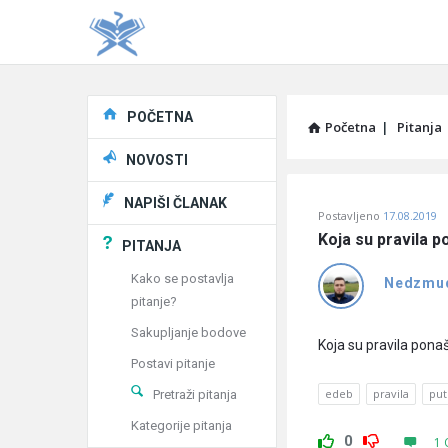
Explore
POČETNA
Početna
|
Pitanja
NOVOSTI
Pitaj
NAPIŠI ČLANAK
Postavljeno
17.08.2019
Učene
Koja su pravila p
PITANJA
®
Kako se postavlja
Nedzmu
pitanje?
Latest
Sakupljanje bodove
Pitanja
Koja su pravila pona
Postavi pitanje
edeb
pravila
put
Pretraži pitanja
Kategorije pitanja
0
1 