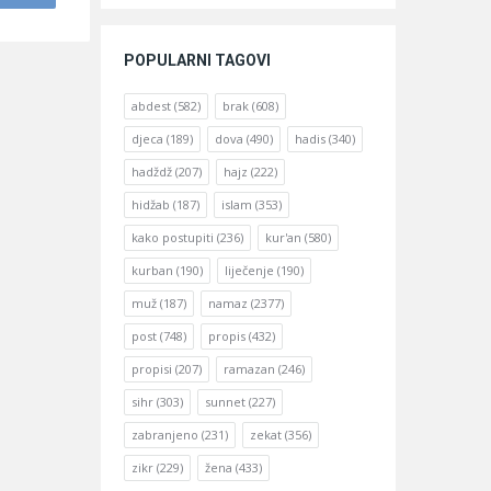
POPULARNI TAGOVI
abdest
(582)
brak
(608)
djeca
(189)
dova
(490)
hadis
(340)
hadždž
(207)
hajz
(222)
hidžab
(187)
islam
(353)
kako postupiti
(236)
kur'an
(580)
kurban
(190)
liječenje
(190)
muž
(187)
namaz
(2377)
post
(748)
propis
(432)
propisi
(207)
ramazan
(246)
sihr
(303)
sunnet
(227)
zabranjeno
(231)
zekat
(356)
zikr
(229)
žena
(433)