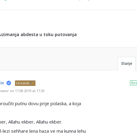
zimanja abdesta u toku putovanja
Starije
in
Bes
Urednik
swer on 17.08.2019 at 17:20
roučiti putnu dovu prije polaska, a koja
ber, Allahu ekber, Allahu ekber.
-lezi sehhare lena haza ve ma kunna lehu