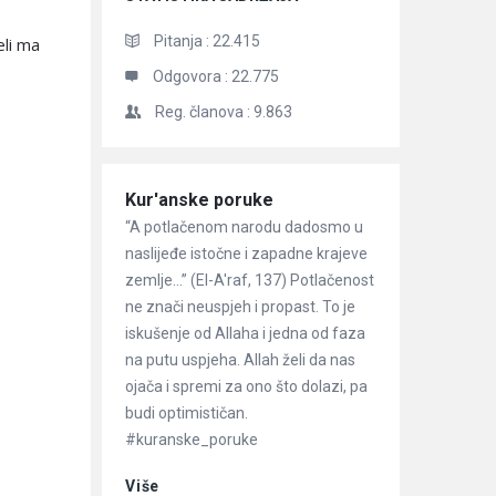
Pitanja :
22.415
eli ma
Odgovora :
22.775
Reg. članova :
9.863
Članci
Kur'anske poruke
“A potlačenom narodu dadosmo u
naslijeđe istočne i zapadne krajeve
zemlje…” (El-A'raf, 137) Potlačenost
ne znači neuspjeh i propast. To je
iskušenje od Allaha i jedna od faza
na putu uspjeha. Allah želi da nas
ojača i spremi za ono što dolazi, pa
budi optimističan.
#kuranske_poruke
Više