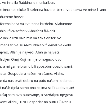
, ve inna ila Rabbina le munkalibun.
 inna nes‘eluke fi seferina haza el-birre, vet-takva ve mine-l-‘am
llahumme hevvin
eferena haza va-tvi’ ‘anna bu‘dehu. Allahumme
ibu fi-s-sefari v-l-halifetu fi-l-ehli.
 inni e'uzu bike min va‘sai-s-seferi ve
menzari ve su i-l-munkalebi fi-l-mali ve-l-ehli.
ajveći, Allah je najveći, Allah je najveći.
lavljen Onaj Koji nam je omogućio ovo
, a mi ga ne bismo bili sposobni obaviti sami.
oista, Gospodaru našem vraćamo. Allahu,
e da nas prati dobro na putu našem i odanost
d naših djela samo ona kojima si Ti zadovoljan!
lakšaj nam ovo putovanje, a razdaljinu njegovu
vom! Allahu, Ti si Gospodar na putu i Čuvar u