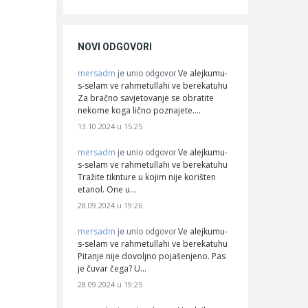
NOVI ODGOVORI
mersadm
Ve alejkumu-
je unio odgovor
s-selam ve rahmetullahi ve berekatuhu
Za bračno savjetovanje se obratite
nekome koga lično poznajete.…
13.10.2024 u 15:25
mersadm
Ve alejkumu-
je unio odgovor
s-selam ve rahmetullahi ve berekatuhu
Tražite tiknture u kojim nije korišten
etanol. One u…
28.09.2024 u 19:26
mersadm
Ve alejkumu-
je unio odgovor
s-selam ve rahmetullahi ve berekatuhu
Pitanje nije dovoljno pojašenjeno. Pas
je čuvar čega? U…
28.09.2024 u 19:25