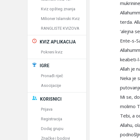
mukrinine
Kviz opšteg znanja
Allahumme
Milioner Islamski Kviz
terda. A
RANGLISTE KVIZOVA
‘alejna s
Ente-s-Sah
KVIZ APLIKACIJA
Allahumme
Pokreni kviz
keabeti-l-
IGRE
Allah je n
Pronađi riječ
Neka je s
Asocijacije
putovanje
Mi se, d
KORISNICI
molimo T
Prijava
Tebi, a o
Registracija
Allahu, o
Dodaj grupu
podnošlji
Značke i bodovi