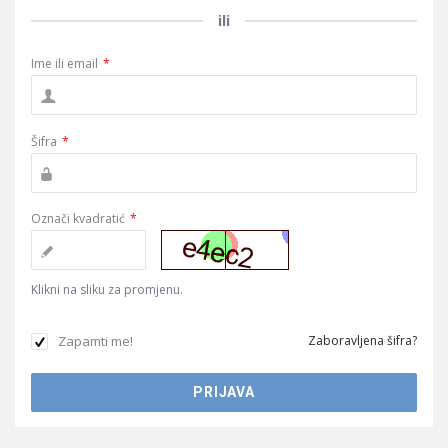
ili
Ime ili email
*
Šifra
*
Označi kvadratić
*
Klikni na sliku za promjenu.
Zapamti me!
Zaboravljena šifra?