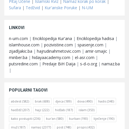
Pitaj Učene
|
Islamski Kviz
|
Namaz korak po korak
|
Sufara
|
Tedžvid
|
Kur'anske Poruke
|
N-UM
LINKOVI
n-um.com
|
Enciklopedija Kur'ana
|
Enciklopedija hadisa
|
islamhouse.com
|
pozivistine.com
|
spasenje.com
|
zijadljakic.ba
|
hajrudinahmetovic.com
|
amir-smajic
|
minber.ba
|
hidayaacademy.com
|
el-asr.com
|
putsredine.com
|
Predaje BiH Daija
|
s-d-o.org
|
namaz.ba
|
POPULARNI TAGOVI
abdest
(582)
brak
(608)
djeca
(189)
dova
(490)
hadis
(340)
hadždž
(207)
hajz
(222)
hidžab
(187)
islam
(353)
kako postupiti
(236)
kur'an
(580)
kurban
(190)
liječenje
(190)
muž
(187)
namaz
(2377)
post
(748)
propis
(432)