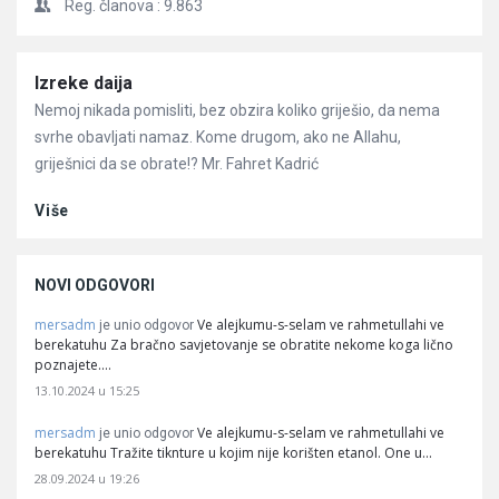
Reg. članova :
9.863
Članci
Izreke daija
Nemoj nikada pomisliti, bez obzira koliko griješio, da nema
svrhe obavljati namaz. Kome drugom, ako ne Allahu,
griješnici da se obrate!? Mr. Fahret Kadrić
Više
NOVI ODGOVORI
mersadm
Ve alejkumu-s-selam ve rahmetullahi ve
je unio odgovor
berekatuhu Za bračno savjetovanje se obratite nekome koga lično
poznajete.…
13.10.2024 u 15:25
mersadm
Ve alejkumu-s-selam ve rahmetullahi ve
je unio odgovor
berekatuhu Tražite tiknture u kojim nije korišten etanol. One u…
28.09.2024 u 19:26