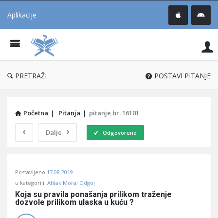
Aplikacije
Pit
Uč
®
PRETRAŽI
POSTAVI PITANJE
Početna
|
Pitanja
|
pitanje br. 16101
Dalje
Odgovoreno
Pitaj
Postavljeno
17.08.2019
Učene
u kategoriji:
Ahlak Moral Odgoj
®
Koja su pravila ponašanja prilikom traženje 
dozvole prilikom ulaska u kuću ?
Latest