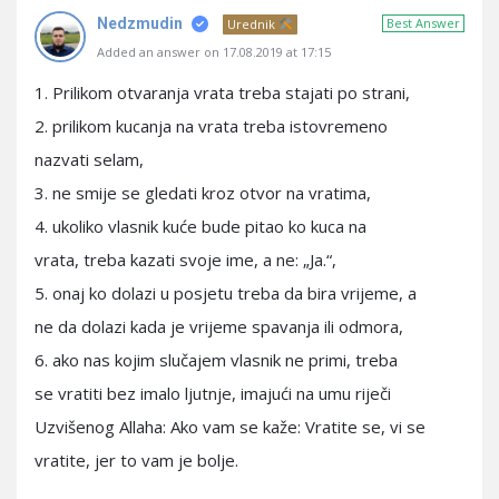
Nedzmudin
Best Answer
Urednik
Added an answer on 17.08.2019 at 17:15
1. Prilikom otvaranja vrata treba stajati po strani,
2. prilikom kucanja na vrata treba istovremeno
nazvati selam,
3. ne smije se gledati kroz otvor na vratima,
4. ukoliko vlasnik kuće bude pitao ko kuca na
vrata, treba kazati svoje ime, a ne: „Ja.“,
5. onaj ko dolazi u posjetu treba da bira vrijeme, a
ne da dolazi kada je vrijeme spavanja ili odmora,
6. ako nas kojim slučajem vlasnik ne primi, treba
se vratiti bez imalo ljutnje, imajući na umu riječi
Uzvišenog Allaha: Ako vam se kaže: Vratite se, vi se
vratite, jer to vam je bolje.