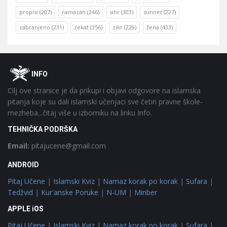
propisi
(207)
ramazan
(246)
sihr
(303)
sunnet
(227)
zabranjeno
(231)
zekat
(356)
zikr
(229)
žena
(433)
Footer
O
INFO
Cilj ove stranice je da prikupi i objavi odgovore na islamska
pitanja koje su dali islamski učenjaci sve četiri pravne škole-
mezheba...čitaj više u izborniku na linku Info.
TEHNIČKA PODRŠKA
Email:
pitajucene@gmail.com
ANDROID
Pitaj Učene
|
Islamski Kviz
|
Namaz korak po korak
|
Sufara
|
Tedžvid
|
Kur'anske Poruke
|
N-UM
|
Minber
APPLE iOS
Pitaj Učene
|
Islamski Kviz
|
Namaz korak po korak
|
Sufara
|