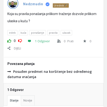
Pitanja
Nedzmudin
Urednik
Koja su pravila ponašanja prilikom traženje dozvole prilikom
ulaska u kuću ?
edeb
kuća
ponašanje
pravila
ulazak
0
1 Odgovor
0
Prati
0
DIJELI
Povezana pitanja
Posuđen predmet na koršitenje bez određenog
datuma vraćanja
1 Odgovor
Starije
Novije