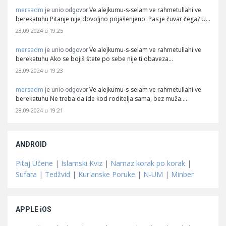
mersadm
Ve alejkumu-s-selam ve rahmetullahi ve
je unio odgovor
berekatuhu Pitanje nije dovoljno pojašenjeno. Pas je čuvar čega? U…
28.09.2024 u 19:25
mersadm
Ve alejkumu-s-selam ve rahmetullahi ve
je unio odgovor
berekatuhu Ako se bojiš štete po sebe nije ti obaveza…
28.09.2024 u 19:23
mersadm
Ve alejkumu-s-selam ve rahmetullahi ve
je unio odgovor
berekatuhu Ne treba da ide kod roditelja sama, bez muža.…
28.09.2024 u 19:21
ANDROID
Pitaj Učene
|
Islamski Kviz
|
Namaz korak po korak
|
Sufara
|
Tedžvid
|
Kur'anske Poruke
|
N-UM
|
Minber
APPLE iOS