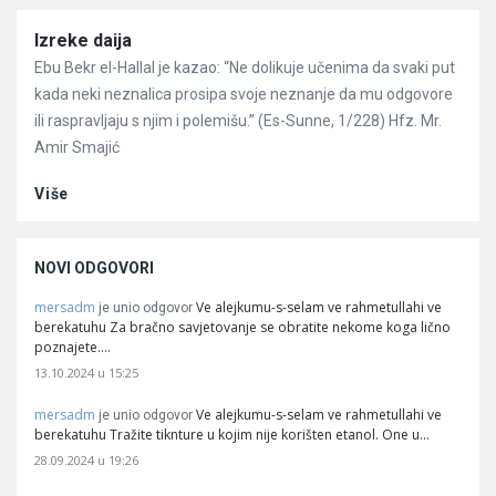
Članci
Izreke daija
Ebu Bekr el-Hallal je kazao: “Ne dolikuje učenima da svaki put
kada neki neznalica prosipa svoje neznanje da mu odgovore
ili raspravljaju s njim i polemišu.” (Es-Sunne, 1/228) Hfz. Mr.
Amir Smajić
Više
NOVI ODGOVORI
mersadm
Ve alejkumu-s-selam ve rahmetullahi ve
je unio odgovor
berekatuhu Za bračno savjetovanje se obratite nekome koga lično
poznajete.…
13.10.2024 u 15:25
mersadm
Ve alejkumu-s-selam ve rahmetullahi ve
je unio odgovor
berekatuhu Tražite tiknture u kojim nije korišten etanol. One u…
28.09.2024 u 19:26