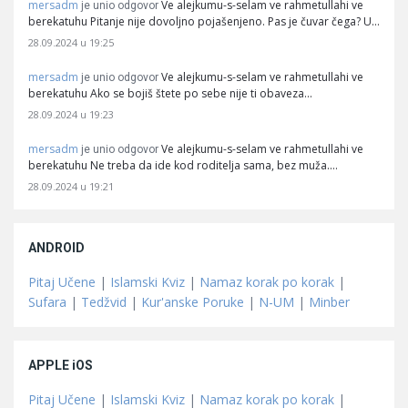
mersadm
Ve alejkumu-s-selam ve rahmetullahi ve
je unio odgovor
berekatuhu Pitanje nije dovoljno pojašenjeno. Pas je čuvar čega? U…
28.09.2024 u 19:25
mersadm
Ve alejkumu-s-selam ve rahmetullahi ve
je unio odgovor
berekatuhu Ako se bojiš štete po sebe nije ti obaveza…
28.09.2024 u 19:23
mersadm
Ve alejkumu-s-selam ve rahmetullahi ve
je unio odgovor
berekatuhu Ne treba da ide kod roditelja sama, bez muža.…
28.09.2024 u 19:21
ANDROID
Pitaj Učene
|
Islamski Kviz
|
Namaz korak po korak
|
Sufara
|
Tedžvid
|
Kur'anske Poruke
|
N-UM
|
Minber
APPLE iOS
Pitaj Učene
|
Islamski Kviz
|
Namaz korak po korak
|