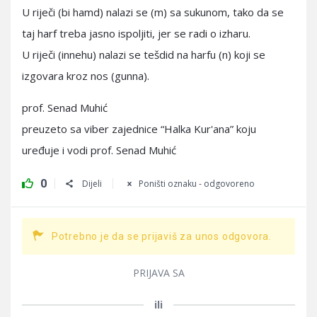
U riječi (bi hamd) nalazi se (m) sa sukunom, tako da se
taj harf treba jasno ispoljiti, jer se radi o izharu.
U riječi (innehu) nalazi se tešdid na harfu (n) koji se
izgovara kroz nos (gunna).
prof. Senad Muhić
preuzeto sa viber zajednice “Halka Kur'ana” koju
uređuje i vodi prof. Senad Muhić
0
Dijeli
Poništi oznaku - odgovoreno
Potrebno je da se prijaviš za unos odgovora.
PRIJAVA SA
ili