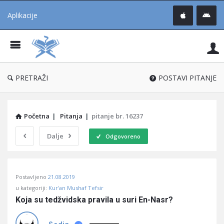
Aplikacije
Pit
Uč
®
PRETRAŽI
POSTAVI PITANJE
Početna
|
Pitanja
|
pitanje br. 16237
Dalje
Odgovoreno
Pitaj
Postavljeno
21.08.2019
Učene
u kategoriji:
Kur'an Mushaf Tefsir
®
Koja su tedžvidska pravila u suri En-Nasr?
Latest