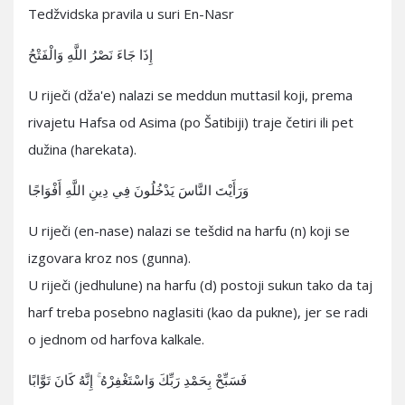
Tedžvidska pravila u suri En-Nasr
إِذَا جَاءَ نَصْرُ اللَّهِ وَالْفَتْحُ
U riječi (dža'e) nalazi se meddun muttasil koji, prema
rivajetu Hafsa od Asima (po Šatibiji) traje četiri ili pet
dužina (harekata).
وَرَأَيْتَ النَّاسَ يَدْخُلُونَ فِي دِينِ اللَّهِ أَفْوَاجًا
U riječi (en-nase) nalazi se tešdid na harfu (n) koji se
izgovara kroz nos (gunna).
U riječi (jedhulune) na harfu (d) postoji sukun tako da taj
harf treba posebno naglasiti (kao da pukne), jer se radi
o jednom od harfova kalkale.
فَسَبِّحْ بِحَمْدِ رَبِّكَ وَاسْتَغْفِرْهُ ۚ إِنَّهُ كَانَ تَوَّابًا