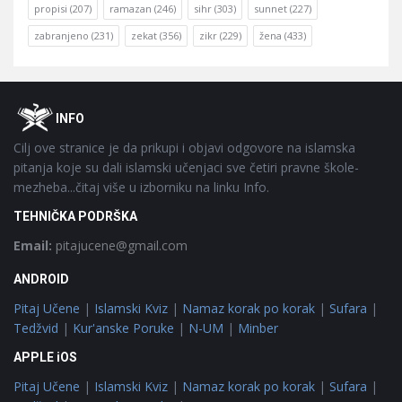
propisi
(207)
ramazan
(246)
sihr
(303)
sunnet
(227)
zabranjeno
(231)
zekat
(356)
zikr
(229)
žena
(433)
Footer
O
INFO
Cilj ove stranice je da prikupi i objavi odgovore na islamska
pitanja koje su dali islamski učenjaci sve četiri pravne škole-
mezheba...čitaj više u izborniku na linku Info.
TEHNIČKA PODRŠKA
Email:
pitajucene@gmail.com
ANDROID
Pitaj Učene
|
Islamski Kviz
|
Namaz korak po korak
|
Sufara
|
Tedžvid
|
Kur'anske Poruke
|
N-UM
|
Minber
APPLE iOS
Pitaj Učene
|
Islamski Kviz
|
Namaz korak po korak
|
Sufara
|