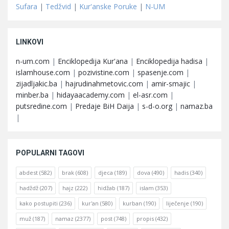
Sufara
|
Tedžvid
|
Kur'anske Poruke
|
N-UM
LINKOVI
n-um.com
|
Enciklopedija Kur'ana
|
Enciklopedija hadisa
|
islamhouse.com
|
pozivistine.com
|
spasenje.com
|
zijadljakic.ba
|
hajrudinahmetovic.com
|
amir-smajic
|
minber.ba
|
hidayaacademy.com
|
el-asr.com
|
putsredine.com
|
Predaje BiH Daija
|
s-d-o.org
|
namaz.ba
|
POPULARNI TAGOVI
abdest
(582)
brak
(608)
djeca
(189)
dova
(490)
hadis
(340)
hadždž
(207)
hajz
(222)
hidžab
(187)
islam
(353)
kako postupiti
(236)
kur'an
(580)
kurban
(190)
liječenje
(190)
muž
(187)
namaz
(2377)
post
(748)
propis
(432)