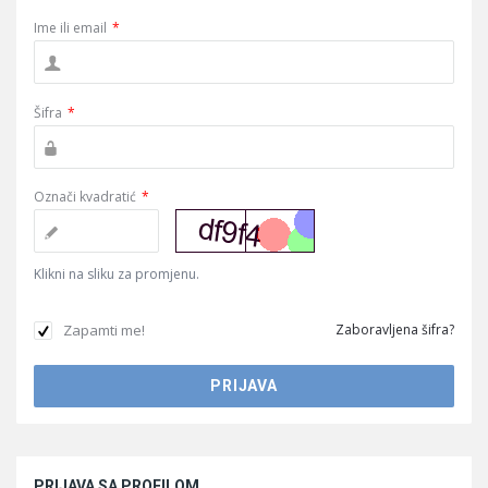
Ime ili email
*
Šifra
*
Označi kvadratić
*
Klikni na sliku za promjenu.
Zapamti me!
Zaboravljena šifra?
Sidebar
PRIJAVA SA PROFILOM