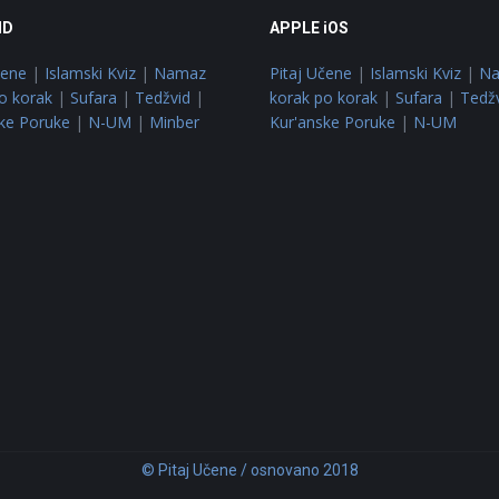
ID
APPLE iOS
čene
|
Islamski Kviz
|
Namaz
Pitaj Učene
|
Islamski Kviz
|
N
o korak
|
Sufara
|
Tedžvid
|
korak po korak
|
Sufara
|
Tedž
ke Poruke
|
N-UM
|
Minber
Kur'anske Poruke
|
N-UM
© Pitaj Učene / osnovano 2018