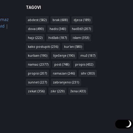
TAGOVI
amaz
abdest
(582)
brak
(608)
djeca
(189)
vid
|
dova
(490)
hadis
(340)
hadždž
(207)
hajz
(222)
hidžab
(187)
islam
(353)
kako postupiti
(236)
kur'an
(580)
kurban
(190)
liječenje
(190)
muž
(187)
namaz
(2377)
post
(748)
propis
(432)
propisi
(207)
ramazan
(246)
sihr
(303)
sunnet
(227)
zabranjeno
(231)
zekat
(356)
zikr
(229)
žena
(433)