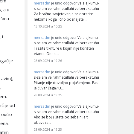
ajem
mersadm
Ve alejkumu-
je unio odgovor
s-selam ve rahmetullahi ve berekatuhu
, a u
Za bračno savjetovanje se obratite
r'anu
nekome koga lično poznajete.…
13.10.2024 u 15:25
 i
mersadm
Ve alejkumu-
je unio odgovor
s-selam ve rahmetullahi ve berekatuhu
Tražite tiknture u kojim nije korišten
etanol. One u…
ugačije
28.09.2024 u 19:26
mersadm
Ve alejkumu-
je unio odgovor
s-selam ve rahmetullahi ve berekatuhu
ravim),
Pitanje nije dovoljno pojašenjeno. Pas
,
je čuvar čega? U…
28.09.2024 u 19:25
lem.
ačije od
mersadm
Ve alejkumu-
je unio odgovor
s-selam ve rahmetullahi ve berekatuhu
proučio
Ako se bojiš štete po sebe nije ti
obaveza…
ena.’
28.09.2024 u 19:23
Zatim