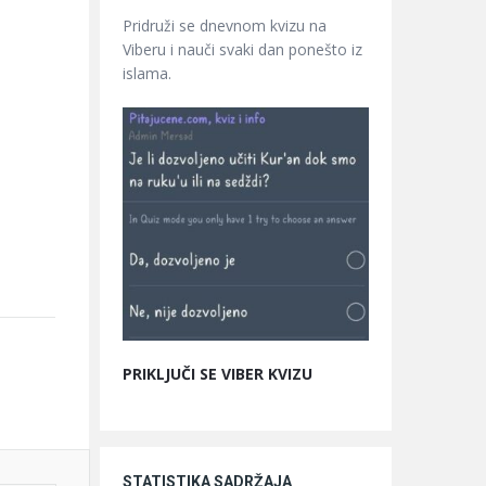
Pridruži se dnevnom kvizu na
Viberu i nauči svaki dan ponešto iz
islama.
PRIKLJUČI SE VIBER KVIZU
STATISTIKA SADRŽAJA