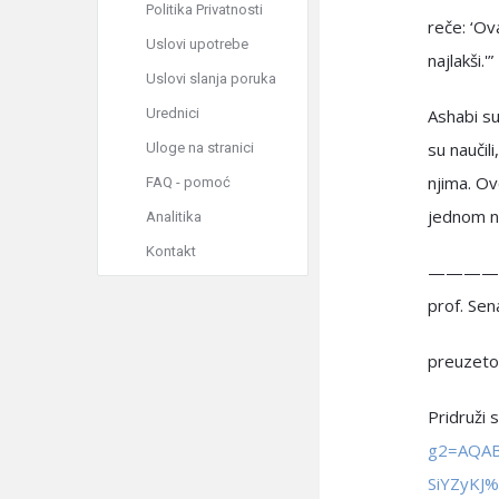
Politika Privatnosti
reče: ‘Ov
Uslovi upotrebe
najlakši.'
Uslovi slanja poruka
Urednici
Ashabi su
su naučili
Uloge na stranici
njima. Ov
FAQ - pomoć
jednom na
Analitika
Kontakt
————
prof. Se
preuzeto 
Pridruži 
g2=AQA
SiYZyKJ