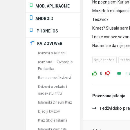
Ne poznajem Kur'an-
MOB. APLIKACIJE
Mozete li mi objasnist
ANDROID
Tedžvid?
Kiraet? Slusala sam R
iPHONE iOS
I neke osnove vezan
KVIZOVI WEB
Nadam se da nije prev
Kvizovi o Kur'anu
šta je tedžvid
tedžv
Kviz Sira – Životopis
Poslanika
0
1 
Ramazanski kvizovi
Kvizovi o zekatu i
sadekatul fitru
Povezana pitanja
Islamski Dnevni Kviz
Tedžvidsko pra
Dječiji kvizovi
Kviz Škola Islama
Islamski Kviz 18+