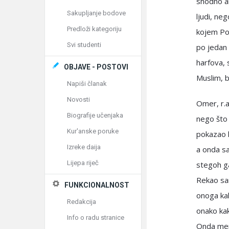
shodno ar
Sakupljanje bodove
ljudi, ne
Predloži kategoriju
kojem Pos
Svi studenti
po jedan 
harfova, 
OBJAVE - POSTOVI
Muslim, b
Napiši članak
Novosti
Omer, r.a
Biografije učenjaka
nego što s
Kur'anske poruke
pokazao k
Izreke daija
a onda s
Lijepa riječ
stegoh ga
Rekao sam
FUNKCIONALNOST
onoga kako
Redakcija
onako kak
Info o radu stranice
Onda meni