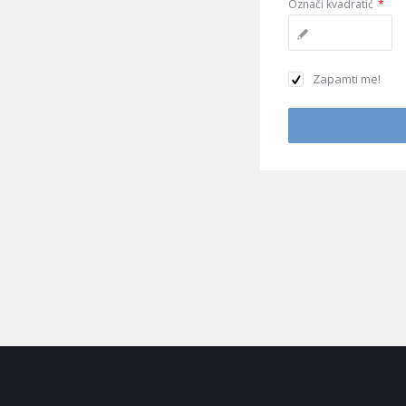
Označi kvadratić
*
Zapamti me!