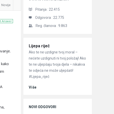
Novije
Pitanja :
22.415
Odgovora :
22.775
t Answer
Reg. članova :
9.863
Članci
Lijepa riječ
avanje.
Ako te ne uzdigne tvoj moral –
nećete uzdignuti ni tvoj položaj! Ako
n kako
te ne uljepšaju tvoja djela – nikakva
te odjeća ne može uljepšati!
jim
#Lijepa_riječ
„A
Više
na,
NOVI ODGOVORI