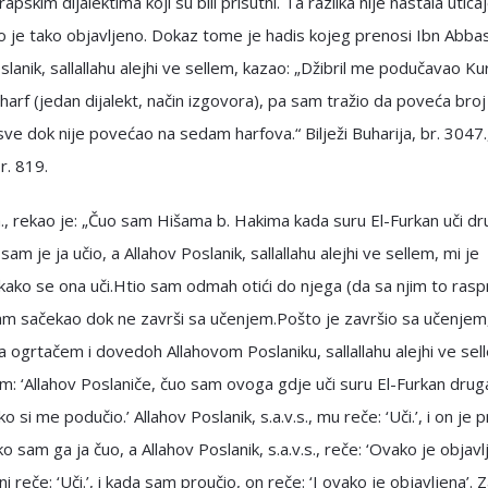
apskim dijalektima koji su bili prisutni. Ta razlika nije nastala utic
go je tako objavljeno. Dokaz tome je hadis kojeg prenosi Ibn Abbas
lanik, sallallahu alejhi ve sellem, kazao: „Džibril me podučavao Ku
harf (jedan dijalekt, način izgovora), pa sam tražio da poveća broj
sve dok nije povećao na sedam harfova.“ Bilježi Buharija, br. 3047.,
r. 819.
., rekao je: „Čuo sam Hišama b. Hakima kada suru El-Furkan uči dr
am je ja učio, a Allahov Poslanik, sallallahu alejhi ve sellem, mi je
ako se ona uči.Htio sam odmah otići do njega (da sa njim to rasp
am sačekao dok ne završi sa učenjem.Pošto je završio sa učenjem
 ogrtačem i dovedoh Allahovom Poslaniku, sallallahu alejhi ve sel
: ‘Allahov Poslaniče, čuo sam ovoga gdje uči suru El-Furkan drug
 si me podučio.’ Allahov Poslanik, s.a.v.s., mu reče: ‘Uči.’, i on je 
o sam ga ja čuo, a Allahov Poslanik, s.a.v.s., reče: ‘Ovako je objavlj
 reče: ‘Uči.’, i kada sam proučio, on reče: ‘I ovako je objavljena’. 