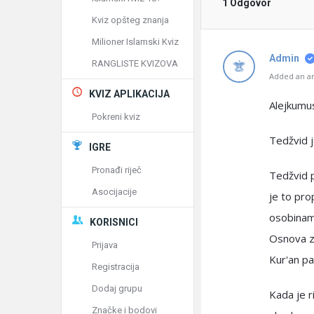
1 Odgovor
Kviz opšteg znanja
Milioner Islamski Kviz
Admin
RANGLISTE KVIZOVA
Added an an
KVIZ APLIKACIJA
Alejkumu
Pokreni kviz
Tedžvid j
IGRE
Pronađi riječ
Tedžvid p
Asocijacije
je to pro
osobinama
KORISNICI
Osnova za
Prijava
Kur'an pa
Registracija
Dodaj grupu
Kada je r
Značke i bodovi