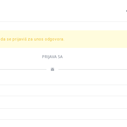
 da se prijaviš za unos odgovora.
PRIJAVA SA
ili