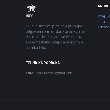
Footer
O
ANDRO
Pitaj U
INFO
korak p
Cilj ove stranice je da prikupi i objavi
Kur'ans
odgovore na islamska pitanja koje su
dali islamski učenjaci sve četiri pravne
škole-mezheba...čitaj više u izborniku
na linku Info.
TEHNIČKA PODRŠKA
Email:
pitajucene@gmail.com