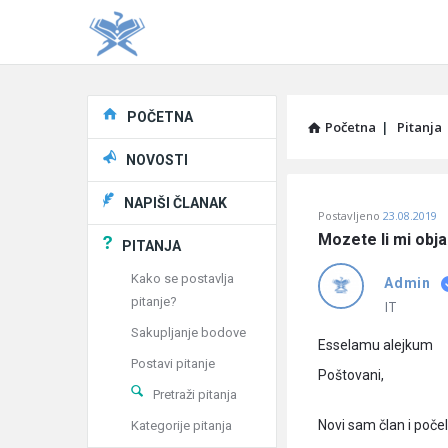
Explore
POČETNA
Početna
|
Pitanja
NOVOSTI
Pitaj
NAPIŠI ČLANAK
Postavljeno
23.08.2019
Učene
Mozete li mi obja
PITANJA
®
Kako se postavlja
Admin
pitanje?
Latest
IT
Sakupljanje bodove
Pitanja
Esselamu alejkum
Postavi pitanje
Poštovani,
Pretraži pitanja
Novi sam član i poče
Kategorije pitanja