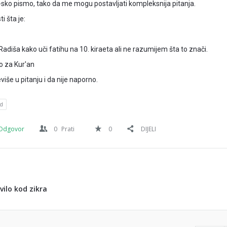
sko pismo, tako da me mogu postavljati kompleksnija pitanja.
i šta je:
adiša kako uči fatihu na 10. kiraeta ali ne razumijem šta to znači.
o za Kur'an
iše u pitanju i da nije naporno.
id
Odgovor
0
Prati
0
DIJELI
vilo kod zikra