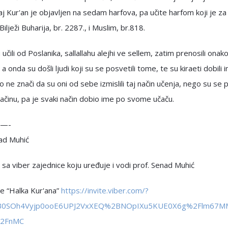
aj Kur'an je objavljen na sedam harfova, pa učite harfom koji je za
” Bilježi Buharija, br. 2287., i Muslim, br.818.
 učili od Poslanika, sallallahu alejhi ve sellem, zatim prenosili onak
, a onda su došli ljudi koji su se posvetili tome, te su kiraeti dobili
o ne znači da su oni od sebe izmislili taj način učenja, nego su se p
činu, pa je svaki način dobio ime po svome učaču.
—-
nad Muhić
sa viber zajednice koju uređuje i vodi prof. Senad Muhić
se “Halka Kur'ana”
https://invite.viber.com/?
B0SOh4Vyjp0ooE6UPJ2VxXEQ%2BNOpIXu5KUE0X6g%2Flm67
%2FnMC