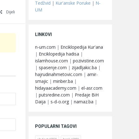
Tedžvid
|
Kur'anske Poruke
|
N-
UM
Dijeli
LINKOVI
n-um.com
|
Enciklopedija Kur'ana
|
Enciklopedija hadisa
|
islamhouse.com
|
pozivistine.com
|
spasenje.com
|
zijadljakic.ba
|
hajrudinahmetovic.com
|
amir-
smajic
|
minber.ba
|
hidayaacademy.com
|
el-asr.com
|
putsredine.com
|
Predaje BiH
Daija
|
s-d-o.org
|
namaz.ba
|
POPULARNI TAGOVI