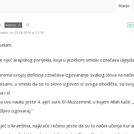
Starije
IT
Bes
Admin
swer on 23.08.2019 at 11:16
selam.
e riječ arapskog porijekla, koja u jezičkom smislu označava uljepš
rema svojoj definiciji označava izgovaranje svakog slova na nači
pisano, u smislu da se to slovo izgovori iz svoga ishodišta, sa svo
 i sl.
 ovu nauku jeste 4. ajet sure El-Muzzemmil, u kojem Allah kaže: 
žljivo izgovaraj.“
iječ o kiraetima, najkraće rečeno jeste da su to načini učenja Kur'a