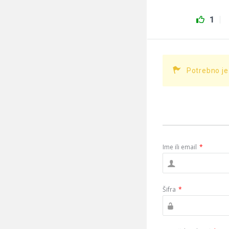
1
Potrebno je
Ime ili email
*
Šifra
*