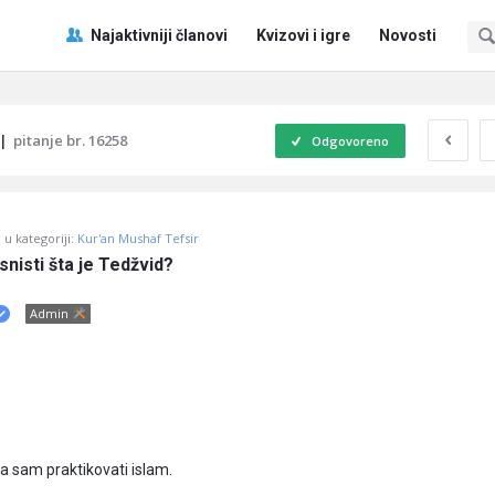
Pitaj
Pitaj
Najaktivniji članovi
Kvizovi i igre
Novosti
Učene
Učene
®
®
Navigacija
|
pitanje br. 16258
Odgovoreno
u kategoriji:
Kur'an Mushaf Tefsir
snisti šta je Tedžvid?
Admin
la sam praktikovati islam.