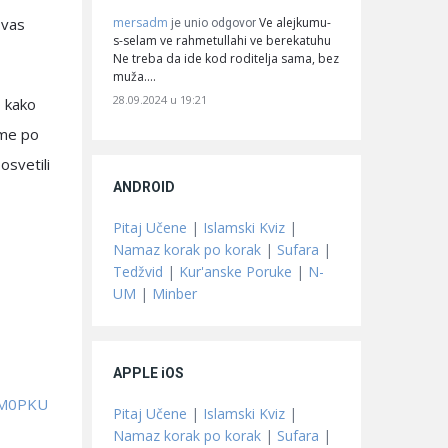
mersadm
Ve alejkumu-
 vas
je unio odgovor
s-selam ve rahmetullahi ve berekatuhu
Ne treba da ide kod roditelja sama, bez
muža.…
28.09.2024 u 19:21
o kako
 ime po
osvetili
ANDROID
Pitaj Učene
|
Islamski Kviz
|
Namaz korak po korak
|
Sufara
|
Tedžvid
|
Kur'anske Poruke
|
N-
UM
|
Minber
APPLE iOS
MM0PKU
Pitaj Učene
|
Islamski Kviz
|
Namaz korak po korak
|
Sufara
|