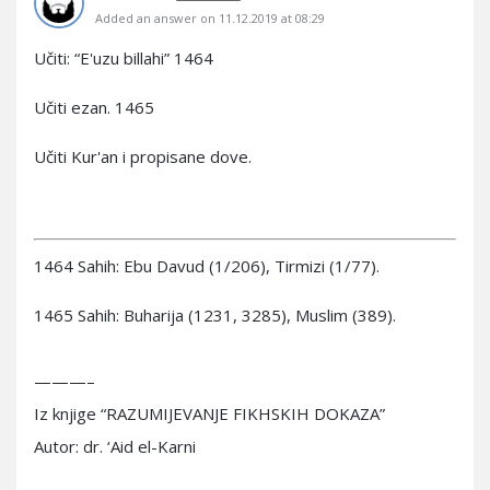
Added an answer on 11.12.2019 at 08:29
Učiti: “E'uzu billahi” 1464
Učiti ezan. 1465
Učiti Kur'an i propisane dove.
1464 Sahih: Ebu Davud (1/206), Tirmizi (1/77).
1465 Sahih: Buharija (1231, 3285), Muslim (389).
———–
Iz knjige “RAZUMIJEVANJE FIKHSKIH DOKAZA”
Autor: dr. ‘Aid el-Karni