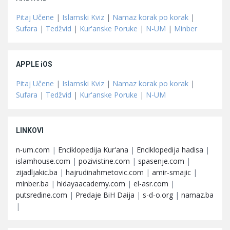
Pitaj Učene
|
Islamski Kviz
|
Namaz korak po korak
|
Sufara
|
Tedžvid
|
Kur'anske Poruke
|
N-UM
|
Minber
APPLE iOS
Pitaj Učene
|
Islamski Kviz
|
Namaz korak po korak
|
Sufara
|
Tedžvid
|
Kur'anske Poruke
|
N-UM
LINKOVI
n-um.com
|
Enciklopedija Kur'ana
|
Enciklopedija hadisa
|
islamhouse.com
|
pozivistine.com
|
spasenje.com
|
zijadljakic.ba
|
hajrudinahmetovic.com
|
amir-smajic
|
minber.ba
|
hidayaacademy.com
|
el-asr.com
|
putsredine.com
|
Predaje BiH Daija
|
s-d-o.org
|
namaz.ba
|