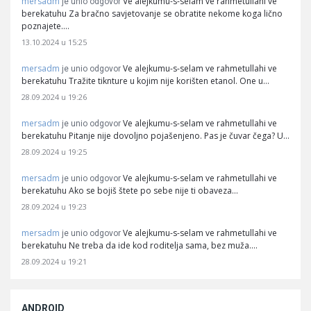
mersadm
Ve alejkumu-s-selam ve rahmetullahi ve
je unio odgovor
berekatuhu Za bračno savjetovanje se obratite nekome koga lično
poznajete.…
13.10.2024 u 15:25
mersadm
Ve alejkumu-s-selam ve rahmetullahi ve
je unio odgovor
berekatuhu Tražite tiknture u kojim nije korišten etanol. One u…
28.09.2024 u 19:26
mersadm
Ve alejkumu-s-selam ve rahmetullahi ve
je unio odgovor
berekatuhu Pitanje nije dovoljno pojašenjeno. Pas je čuvar čega? U…
28.09.2024 u 19:25
mersadm
Ve alejkumu-s-selam ve rahmetullahi ve
je unio odgovor
berekatuhu Ako se bojiš štete po sebe nije ti obaveza…
28.09.2024 u 19:23
mersadm
Ve alejkumu-s-selam ve rahmetullahi ve
je unio odgovor
berekatuhu Ne treba da ide kod roditelja sama, bez muža.…
28.09.2024 u 19:21
ANDROID