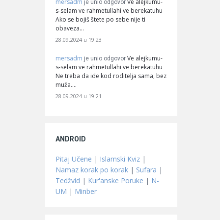
mersadm
Ve alejkumu-
je unio odgovor
s-selam ve rahmetullahi ve berekatuhu
Ako se bojiš štete po sebe nije ti
obaveza…
28.09.2024 u 19:23
mersadm
Ve alejkumu-
je unio odgovor
s-selam ve rahmetullahi ve berekatuhu
Ne treba da ide kod roditelja sama, bez
muža.…
28.09.2024 u 19:21
ANDROID
Pitaj Učene
|
Islamski Kviz
|
Namaz korak po korak
|
Sufara
|
Tedžvid
|
Kur'anske Poruke
|
N-
UM
|
Minber