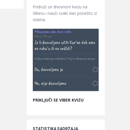
Pridruži se dnevnom kvizu na
Viberu i nauči svaki dan ponešto iz
islama.
PRIKLJUČI SE VIBER KVIZU
STATISTIKA SADRŽAJA