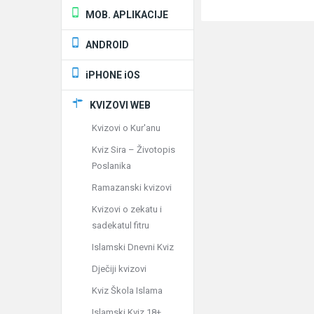
MOB. APLIKACIJE
ANDROID
iPHONE iOS
KVIZOVI WEB
Kvizovi o Kur'anu
Kviz Sira – Životopis
Poslanika
Ramazanski kvizovi
Kvizovi o zekatu i
sadekatul fitru
Islamski Dnevni Kviz
Dječiji kvizovi
Kviz Škola Islama
Islamski Kviz 18+