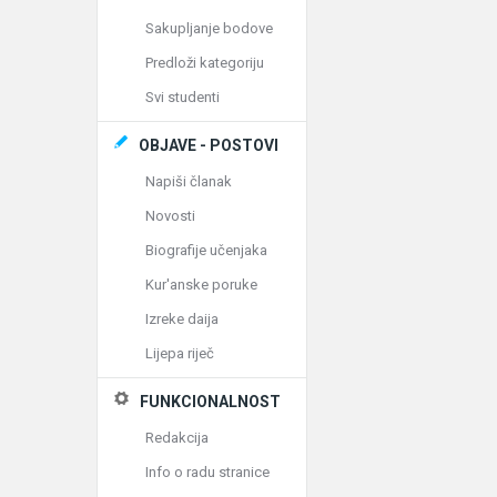
Sakupljanje bodove
Predloži kategoriju
Svi studenti
OBJAVE - POSTOVI
Napiši članak
Novosti
Biografije učenjaka
Kur'anske poruke
Izreke daija
Lijepa riječ
FUNKCIONALNOST
Redakcija
Info o radu stranice