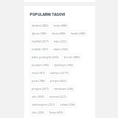
POPULARNI TAGOVI
abdest
(582)
brak
(608)
djeca
(189)
dova
(490)
hadis
(340)
hadždž
(207)
hajz
(222)
hidžab
(187)
islam
(353)
kako postupiti
(236)
kur'an
(580)
kurban
(190)
liječenje
(190)
muž
(187)
namaz
(2377)
post
(748)
propis
(432)
propisi
(207)
ramazan
(246)
sihr
(303)
sunnet
(227)
zabranjeno
(231)
zekat
(356)
zikr
(229)
žena
(433)