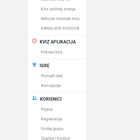
Kviz opšteg znanja
Milioner Islamski Kviz
RANGLISTE KVIZOVA
KVIZ APLIKACIJA
Pokreni kviz
IGRE
Pronađi riječ
Asocijacije
KORISNICI
Prijava
Registracija
Dodaj grupu
Značke i bodovi