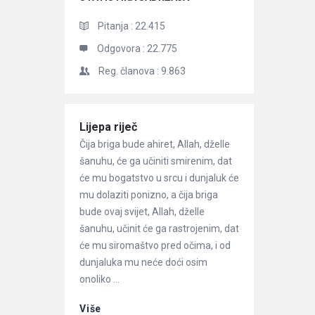
Pitanja :
22.415
Odgovora :
22.775
Reg. članova :
9.863
Članci
Lijepa riječ
Čija briga bude ahiret, Allah, dželle
šanuhu, će ga učiniti smirenim, dat
će mu bogatstvo u srcu i dunjaluk će
mu dolaziti ponizno, a čija briga
bude ovaj svijet, Allah, dželle
šanuhu, učinit će ga rastrojenim, dat
će mu siromaštvo pred očima, i od
dunjaluka mu neće doći osim
onoliko ...
Više