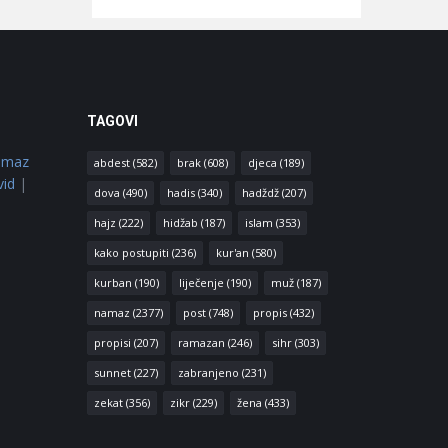
TAGOVI
amaz
abdest
(582)
brak
(608)
djeca
(189)
vid
|
dova
(490)
hadis
(340)
hadždž
(207)
hajz
(222)
hidžab
(187)
islam
(353)
kako postupiti
(236)
kur'an
(580)
kurban
(190)
liječenje
(190)
muž
(187)
namaz
(2377)
post
(748)
propis
(432)
propisi
(207)
ramazan
(246)
sihr
(303)
sunnet
(227)
zabranjeno
(231)
zekat
(356)
zikr
(229)
žena
(433)