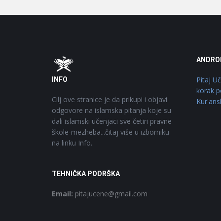
Footer
O
ANDRO
Pitaj U
INFO
korak p
Cilj ove stranice je da prikupi i objavi
Kur'ans
odgovore na islamska pitanja koje su
dali islamski učenjaci sve četiri pravne
škole-mezheba...čitaj više u izborniku
na linku Info.
TEHNIČKA PODRŠKA
Email:
pitajucene@gmail.com