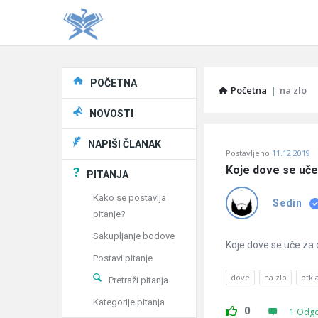
Explore
POČETNA
Početna
|
na zlo
NOVOSTI
Pitaj
NAPIŠI ČLANAK
Postavljeno
11.12.2019
Učene
Koje dove se uče
PITANJA
®
Kako se postavlja
Sedin
pitanje?
Latest
Sakupljanje bodove
Pitanja
Koje dove se uče za 
Postavi pitanje
dove
na zlo
otkl
Pretraži pitanja
Kategorije pitanja
0
1 Odg