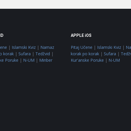
ID
APPLE iOS
čene
|
Islamski Kviz
|
Namaz
Pitaj Učene
|
Islamski Kviz
|
N
o korak
|
Sufara
|
Tedžvid
|
korak po korak
|
Sufara
|
Tedž
ke Poruke
|
N-UM
|
Minber
Kur'anske Poruke
|
N-UM