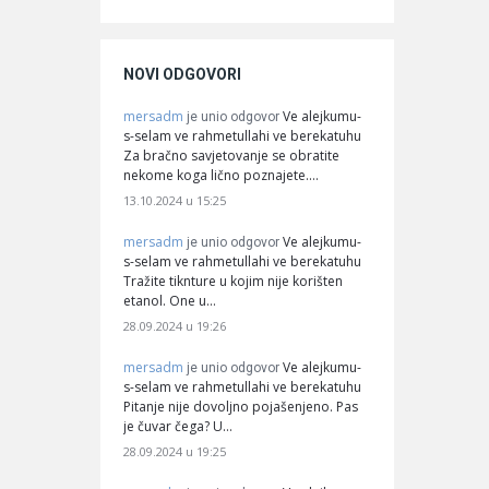
NOVI ODGOVORI
mersadm
Ve alejkumu-
je unio odgovor
s-selam ve rahmetullahi ve berekatuhu
Za bračno savjetovanje se obratite
nekome koga lično poznajete.…
13.10.2024 u 15:25
mersadm
Ve alejkumu-
je unio odgovor
s-selam ve rahmetullahi ve berekatuhu
Tražite tiknture u kojim nije korišten
etanol. One u…
28.09.2024 u 19:26
mersadm
Ve alejkumu-
je unio odgovor
s-selam ve rahmetullahi ve berekatuhu
Pitanje nije dovoljno pojašenjeno. Pas
je čuvar čega? U…
28.09.2024 u 19:25