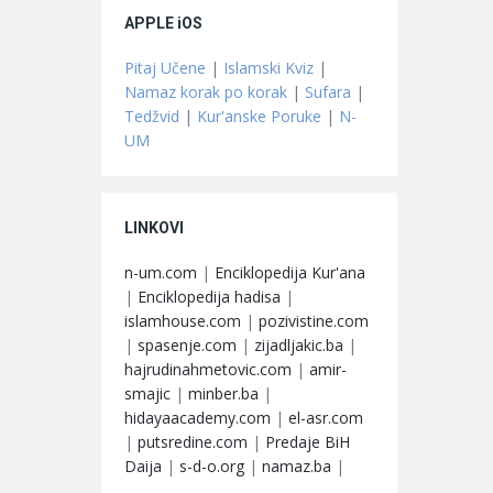
APPLE iOS
Pitaj Učene
|
Islamski Kviz
|
Namaz korak po korak
|
Sufara
|
Tedžvid
|
Kur'anske Poruke
|
N-
UM
LINKOVI
n-um.com
|
Enciklopedija Kur'ana
|
Enciklopedija hadisa
|
islamhouse.com
|
pozivistine.com
|
spasenje.com
|
zijadljakic.ba
|
hajrudinahmetovic.com
|
amir-
smajic
|
minber.ba
|
hidayaacademy.com
|
el-asr.com
|
putsredine.com
|
Predaje BiH
Daija
|
s-d-o.org
|
namaz.ba
|