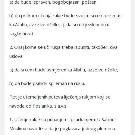
a) da bude ispravan, bogobojazan, pošten,
b) da prilikom učenja rukje bude svojim srcem okrenut
ka Allahu, azze ve dželle, tj. da srce i jezik budu u
saglasnosti.
2. Onaj kome se uči rukja treba ispuniti, takoðer, dva
uslova:
a) da srcem bude usmjeren ka Allahu, azze ve dželle,
b) da bude psihički spreman na rukju.
Pet je utemeljenih puteva liječenja rukjom koji se
navode od Poslanika, s.a.v.s.
1. Učenje rukje sa puhanjem i pljuckanjem. U Sahihu-
Muslimu navodi se da je poglavara jednog plemena