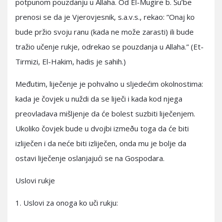
potpunom pouzdanju u Allaha. Od El-Mugire b. Šu’be
prenosi se da je Vjerovjesnik, s.a.v.s., rekao: ”Onaj ko
bude pržio svoju ranu (kada ne može zarasti) ili bude
tražio učenje rukje, odrekao se pouzdanja u Allaha.” (Et-
Tirmizi, El-Hakim, hadis je sahih.)
Međutim, liječenje je pohvalno u sljedećim okolnostima:
kada je čovjek u nuždi da se liječi i kada kod njega
preovladava mišljenje da će bolest suzbiti liječenjem.
Ukoliko čovjek bude u dvojbi izmeðu toga da će biti
izliječen i da neće biti izliječen, onda mu je bolje da
ostavi liječenje oslanjajući se na Gospodara.
Uslovi rukje
1. Uslovi za onoga ko uči rukju: