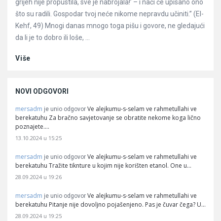
grijeh nije propustila, sve je nabrojala!’ – i naći će upisano ono
što su radili. Gospodar tvoj neće nikome nepravdu učiniti.” (El-
Kehf, 49) Mnogi danas mnogo toga pišu i govore, ne gledajući
da li je to dobro ili loše, ...
Više
NOVI ODGOVORI
mersadm
Ve alejkumu-s-selam ve rahmetullahi ve
je unio odgovor
berekatuhu Za bračno savjetovanje se obratite nekome koga lično
poznajete.…
13.10.2024 u 15:25
mersadm
Ve alejkumu-s-selam ve rahmetullahi ve
je unio odgovor
berekatuhu Tražite tiknture u kojim nije korišten etanol. One u…
28.09.2024 u 19:26
mersadm
Ve alejkumu-s-selam ve rahmetullahi ve
je unio odgovor
berekatuhu Pitanje nije dovoljno pojašenjeno. Pas je čuvar čega? U…
28.09.2024 u 19:25