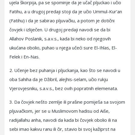
ujela škorpija, pa se spominje da je učač pljuckao i učio
Fatihu, a u drugoj predaji stoji da je učio Ummul-Kur’an
(Fatihu) i da je sabirao pljuvačku, a potom je dotični
čovjek i izliječen. U drugoj predaji navodi se da bi
Allahov Poslanik, s.a.v.s., kada bi neko od njegovih
ukućana obolio, puhao u njega učeći sure El-Ihlas, El-
Felek i En-Nas.
2. Učenje bez puhanja i pljuckanja, kao što se navodi u
oba Sahiha da je Džibril, alejhis-selam, učio rukju
Vjerovjesniku, s.a.v.s., bez ovih popratnih elemenata.
3. Da čovjek nešto zemlje ili prašine pomiješa sa svojom
pljuvačkom, jer se u Muslimovom hadisu od Aiše,
radijallahu anha, navodi da kada bi čovjek obolio ili na
sebi imao kakvu ranu ili čir, stavio bi svoj kažiprst na