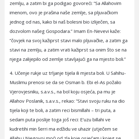
zemlju, a zatim bi ga podigao govoreći: ”Sa Allahovim
imenom, ovo je prašina naše zemlje, sa pljuvačkom
jednog od nas, kako bi naš bolesni bio izliječen, sa
dozvolom našeg Gospodara.” Imam En-Nevevi kaže:
”čovjek na svoj kažiprst stavi malo pljuvačke, a zatim ga
stavi na zemlju, a zatim vrati kažiprst sa onim što se na
njega zalijepilo od zemlje stavljajući ga na mjesto boli.”
4. Učenje rukje uz trljanje tijela ili mjesta boli. U Sahihu-
Muslimu prenosi se da se Osman b. Ebi el-As požalio
Vjerovjesniku, s.a.v.s., na bol koju osjeća, pa mu je
Allahov Poslanik, s.a.v.s., rekao: ”Stavi svoju ruku na dio
tijela koji te boli, a zatim reci bismillahi – tri puta, a
sedam puta poslije toga još reci: E’uzu billahi ve
kudretihi min šerri ma edžidu ve uhazir (utječem se
Allahu i Njegovoj moći od zla koje osjećam i kojeg se