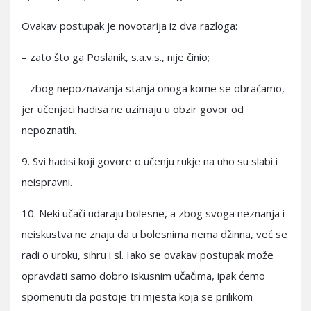
Ovakav postupak je novotarija iz dva razloga:
– zato što ga Poslanik, s.a.v.s., nije činio;
– zbog nepoznavanja stanja onoga kome se obraćamo,
jer učenjaci hadisa ne uzimaju u obzir govor od
nepoznatih.
9. Svi hadisi koji govore o učenju rukje na uho su slabi i
neispravni.
10. Neki učači udaraju bolesne, a zbog svoga neznanja i
neiskustva ne znaju da u bolesnima nema džinna, već se
radi o uroku, sihru i sl. Iako se ovakav postupak može
opravdati samo dobro iskusnim učačima, ipak ćemo
spomenuti da postoje tri mjesta koja se prilikom