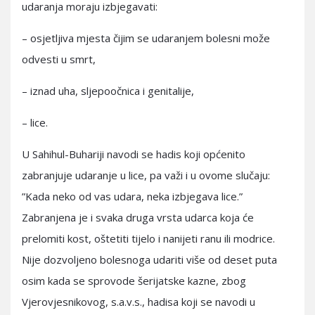
udaranja moraju izbjegavati:
– osjetljiva mjesta čijim se udaranjem bolesni može
odvesti u smrt,
– iznad uha, sljepoočnica i genitalije,
– lice.
U Sahihul-Buhariji navodi se hadis koji općenito
zabranjuje udaranje u lice, pa važi i u ovome slučaju:
”Kada neko od vas udara, neka izbjegava lice.”
Zabranjena je i svaka druga vrsta udarca koja će
prelomiti kost, oštetiti tijelo i nanijeti ranu ili modrice.
Nije dozvoljeno bolesnoga udariti više od deset puta
osim kada se sprovode šerijatske kazne, zbog
Vjerovjesnikovog, s.a.v.s., hadisa koji se navodi u