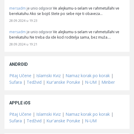
mersadm
Ve alejkumu-s-selam ve rahmetullahi ve
je unio odgovor
berekatuhu Ako se bojiš štete po sebe nije ti obaveza…
28.09.2024 u 19:23
mersadm
Ve alejkumu-s-selam ve rahmetullahi ve
je unio odgovor
berekatuhu Ne treba da ide kod roditelja sama, bez muža.…
28.09.2024 u 19:21
ANDROID
Pitaj Učene
|
Islamski Kviz
|
Namaz korak po korak
|
Sufara
|
Tedžvid
|
Kur'anske Poruke
|
N-UM
|
Minber
APPLE iOS
Pitaj Učene
|
Islamski Kviz
|
Namaz korak po korak
|
Sufara
|
Tedžvid
|
Kur'anske Poruke
|
N-UM