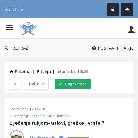
Aplikacije
Pit
Uč
®
PRETRAŽI
POSTAVI PITANJE
Početna
|
Pitanja
|
pitanje br. 16886
Dalje
Odgovoreno
Pitaj
Postavljeno
17.09.2019
Učene
u kategoriji:
Liječenje Rukja Hidžama
®
Liječenje rukjom- uslovi, greške , vrste ?
Latest