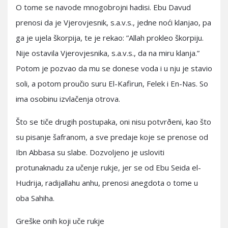
O tome se navode mnogobrojni hadisi. Ebu Davud
prenosi da je Vjerovjesnik, s.a.v.s., jedne noći klanjao, pa
ga je ujela škorpija, te je rekao: ”Allah prokleo škorpiju.
Nije ostavila Vjerovjesnika, s.a.v.s., da na miru klanja.”
Potom je pozvao da mu se donese voda i u nju je stavio
soli, a potom proučio suru El-Kafirun, Felek i En-Nas. So
ima osobinu izvlačenja otrova.
Što se tiče drugih postupaka, oni nisu potvrðeni, kao što
su pisanje šafranom, a sve predaje koje se prenose od
Ibn Abbasa su slabe. Dozvoljeno je usloviti
protunaknadu za učenje rukje, jer se od Ebu Seida el-
Hudrija, radijallahu anhu, prenosi anegdota o tome u
oba Sahiha.
Greške onih koji uče rukje