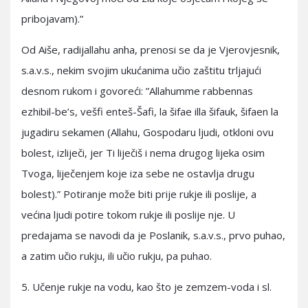
pribojavam).”
Od Aiše, radijallahu anha, prenosi se da je Vjerovjesnik,
s.a.v.s., nekim svojim ukućanima učio zaštitu trljajući
desnom rukom i govoreći: ”Allahumme rabbennas
ezhibil-be’s, vešfi enteš-Šafi, la šifae illa šifauk, šifaen la
jugadiru sekamen (Allahu, Gospodaru ljudi, otkloni ovu
bolest, izliječi, jer Ti liječiš i nema drugog lijeka osim
Tvoga, liječenjem koje iza sebe ne ostavlja drugu
bolest).” Potiranje može biti prije rukje ili poslije, a
većina ljudi potire tokom rukje ili poslije nje. U
predajama se navodi da je Poslanik, s.a.v.s., prvo puhao,
a zatim učio rukju, ili učio rukju, pa puhao.
5. Učenje rukje na vodu, kao što je zemzem-voda i sl.