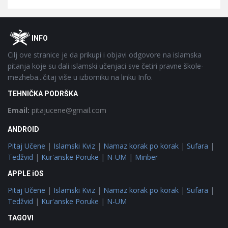
Footer
O
INFO
Cilj ove stranice je da prikupi i objavi odgovore na islamska
pitanja koje su dali islamski učenjaci sve četiri pravne škole-
mezheba...čitaj više u izborniku na linku Info.
TEHNIČKA PODRŠKA
Email:
pitajucene@gmail.com
ANDROID
Pitaj Učene
|
Islamski Kviz
|
Namaz korak po korak
|
Sufara
|
Tedžvid
|
Kur'anske Poruke
|
N-UM
|
Minber
APPLE iOS
Pitaj Učene
|
Islamski Kviz
|
Namaz korak po korak
|
Sufara
|
Tedžvid
|
Kur'anske Poruke
|
N-UM
TAGOVI