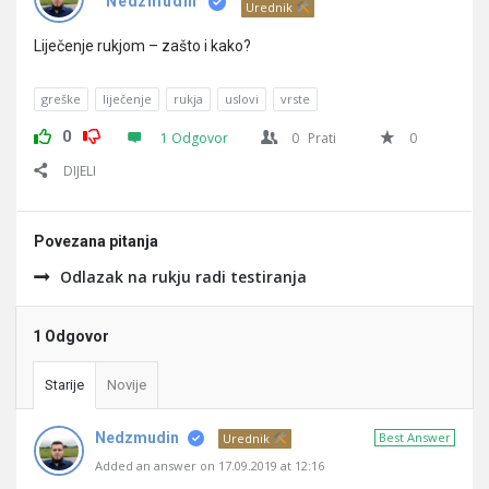
Pitanja
Nedzmudin
Urednik
Liječenje rukjom – zašto i kako?
greške
liječenje
rukja
uslovi
vrste
0
1 Odgovor
0
Prati
0
DIJELI
Povezana pitanja
Odlazak na rukju radi testiranja
1 Odgovor
Starije
Novije
Nedzmudin
Best Answer
Urednik
Added an answer on 17.09.2019 at 12:16