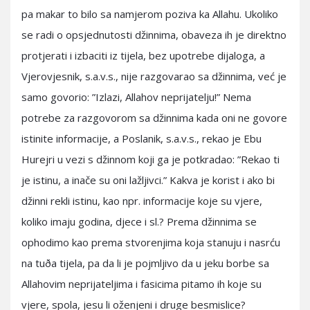
pa makar to bilo sa namjerom poziva ka Allahu. Ukoliko
se radi o opsjednutosti džinnima, obaveza ih je direktno
protjerati i izbaciti iz tijela, bez upotrebe dijaloga, a
Vjerovjesnik, s.a.v.s., nije razgovarao sa džinnima, već je
samo govorio: ”Izlazi, Allahov neprijatelju!” Nema
potrebe za razgovorom sa džinnima kada oni ne govore
istinite informacije, a Poslanik, s.a.v.s., rekao je Ebu
Hurejri u vezi s džinnom koji ga je potkradao: ”Rekao ti
je istinu, a inače su oni lažljivci.” Kakva je korist i ako bi
džinni rekli istinu, kao npr. informacije koje su vjere,
koliko imaju godina, djece i sl.? Prema džinnima se
ophodimo kao prema stvorenjima koja stanuju i nasrću
na tuða tijela, pa da li je pojmljivo da u jeku borbe sa
Allahovim neprijateljima i fasicima pitamo ih koje su
vjere, spola, jesu li oženjeni i druge besmislice?