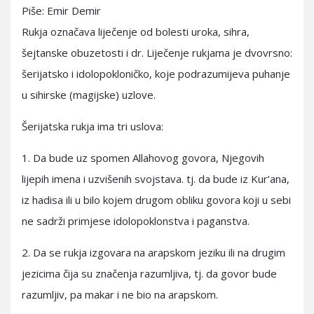
Piše: Emir Demir
Rukja označava liječenje od bolesti uroka, sihra,
šejtanske obuzetosti i dr. Liječenje rukjama je dvovrsno:
šerijatsko i idolopokloničko, koje podrazumijeva puhanje
u sihirske (magijske) uzlove.
Šerijatska rukja ima tri uslova:
1. Da bude uz spomen Allahovog govora, Njegovih
lijepih imena i uzvišenih svojstava. tj. da bude iz Kur’ana,
iz hadisa ili u bilo kojem drugom obliku govora koji u sebi
ne sadrži primjese idolopoklonstva i paganstva.
2. Da se rukja izgovara na arapskom jeziku ili na drugim
jezicima čija su značenja razumljiva, tj. da govor bude
razumljiv, pa makar i ne bio na arapskom.