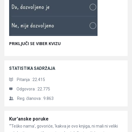
PRIKLJUČI SE VIBER KVIZU
STATISTIKA SADRŽAJA
Pitanja :
22.415
Odgovora :
22.775
Reg. članova :
9.863
Članci
Kur'anske poruke
“‘Teško nama’, govoriće, ‘kakva je ovo knjiga, ni mali ni veliki