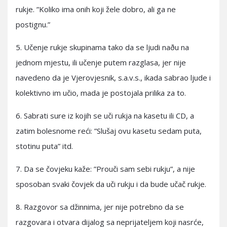
rukje. ”Koliko ima onih koji žele dobro, ali ga ne
postignu.”
5. Učenje rukje skupinama tako da se ljudi naðu na
jednom mjestu, ili učenje putem razglasa, jer nije
navedeno da je Vjerovjesnik, s.a.v.s., ikada sabrao ljude i
kolektivno im učio, mada je postojala prilika za to.
6. Sabrati sure iz kojih se uči rukja na kasetu ili CD, a
zatim bolesnome reći: ”Slušaj ovu kasetu sedam puta,
stotinu puta” itd.
7. Da se čovjeku kaže: ”Prouči sam sebi rukju”, a nije
sposoban svaki čovjek da uči rukju i da bude učač rukje.
8. Razgovor sa džinnima, jer nije potrebno da se
razgovara i otvara dijalog sa neprijateljem koji nasrće,