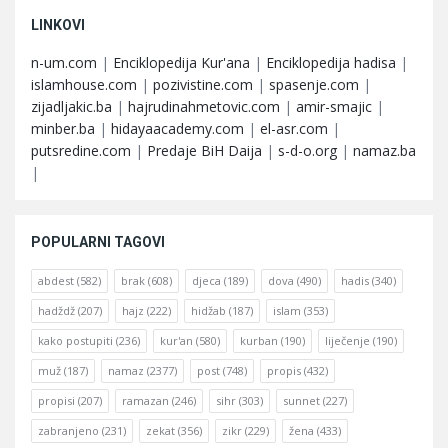
LINKOVI
n-um.com
|
Enciklopedija Kur'ana
|
Enciklopedija hadisa
|
islamhouse.com
|
pozivistine.com
|
spasenje.com
|
zijadljakic.ba
|
hajrudinahmetovic.com
|
amir-smajic
|
minber.ba
|
hidayaacademy.com
|
el-asr.com
|
putsredine.com
|
Predaje BiH Daija
|
s-d-o.org
|
namaz.ba
|
POPULARNI TAGOVI
abdest
(582)
brak
(608)
djeca
(189)
dova
(490)
hadis
(340)
hadždž
(207)
hajz
(222)
hidžab
(187)
islam
(353)
kako postupiti
(236)
kur'an
(580)
kurban
(190)
liječenje
(190)
muž
(187)
namaz
(2377)
post
(748)
propis
(432)
propisi
(207)
ramazan
(246)
sihr
(303)
sunnet
(227)
zabranjeno
(231)
zekat
(356)
zikr
(229)
žena
(433)