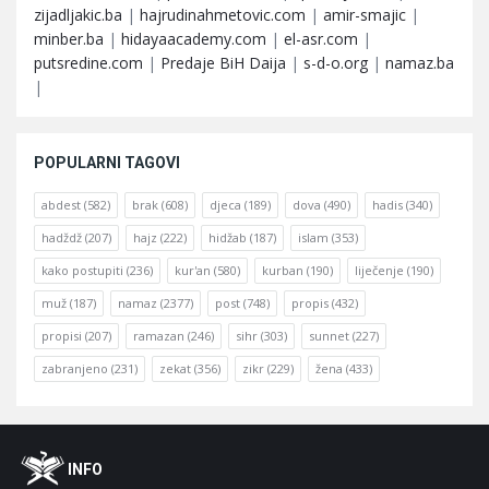
zijadljakic.ba
|
hajrudinahmetovic.com
|
amir-smajic
|
minber.ba
|
hidayaacademy.com
|
el-asr.com
|
putsredine.com
|
Predaje BiH Daija
|
s-d-o.org
|
namaz.ba
|
POPULARNI TAGOVI
abdest
(582)
brak
(608)
djeca
(189)
dova
(490)
hadis
(340)
hadždž
(207)
hajz
(222)
hidžab
(187)
islam
(353)
kako postupiti
(236)
kur'an
(580)
kurban
(190)
liječenje
(190)
muž
(187)
namaz
(2377)
post
(748)
propis
(432)
propisi
(207)
ramazan
(246)
sihr
(303)
sunnet
(227)
zabranjeno
(231)
zekat
(356)
zikr
(229)
žena
(433)
Footer
O
INFO