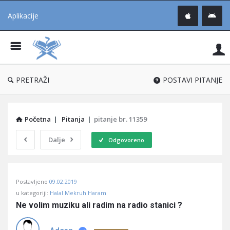
Aplikacije
Pit
Uč
®
PRETRAŽI
POSTAVI PITANJE
Početna
|
Pitanja
|
pitanje br. 11359
Dalje
Odgovoreno
Pitaj
Postavljeno
09.02.2019
Učene
u kategoriji:
Halal Mekruh Haram
®
Ne volim muziku ali radim na radio stanici ?
Latest