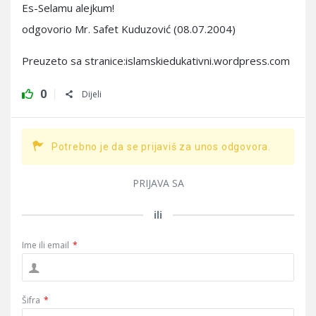
Es-Selamu alejkum!
odgovorio Mr. Safet Kuduzović (08.07.2004)
Preuzeto sa stranice:islamskiedukativni.wordpress.com
0
Dijeli
Potrebno je da se prijaviš za unos odgovora.
PRIJAVA SA
ili
Ime ili email
*
Šifra
*