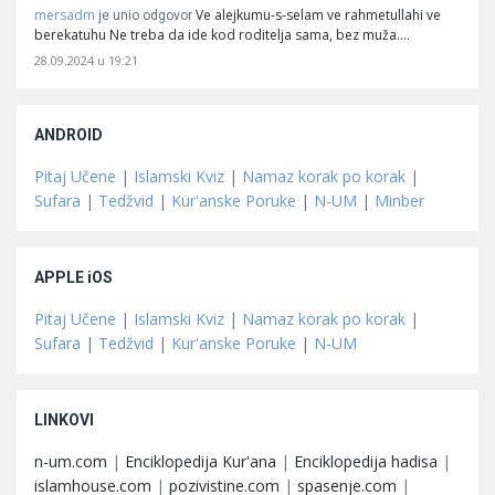
mersadm
Ve alejkumu-s-selam ve rahmetullahi ve
je unio odgovor
berekatuhu Ne treba da ide kod roditelja sama, bez muža.…
28.09.2024 u 19:21
ANDROID
Pitaj Učene
|
Islamski Kviz
|
Namaz korak po korak
|
Sufara
|
Tedžvid
|
Kur'anske Poruke
|
N-UM
|
Minber
APPLE iOS
Pitaj Učene
|
Islamski Kviz
|
Namaz korak po korak
|
Sufara
|
Tedžvid
|
Kur'anske Poruke
|
N-UM
LINKOVI
n-um.com
|
Enciklopedija Kur'ana
|
Enciklopedija hadisa
|
islamhouse.com
|
pozivistine.com
|
spasenje.com
|