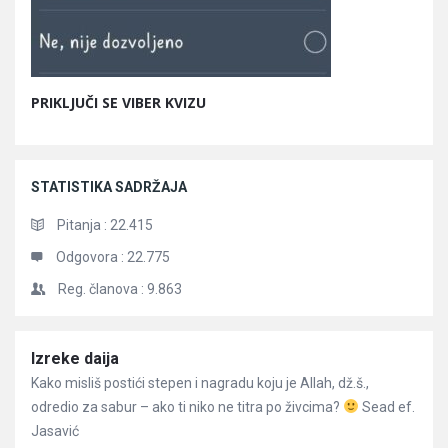
PRIKLJUČI SE VIBER KVIZU
STATISTIKA SADRŽAJA
Pitanja :
22.415
Odgovora :
22.775
Reg. članova :
9.863
Članci
Izreke daija
Kako misliš postići stepen i nagradu koju je Allah, dž.š.,
odredio za sabur – ako ti niko ne titra po živcima?
Sead ef.
Jasavić