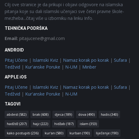
Cilj ove stranice je da prikupi i objavi odgovore na islamska
pitanja koje su dali islamski učenjaci sve četiri pravne škole-
mezheba...čitaj više u izborniku na linku Info.
TEHNIČKA PODRŠKA
Email:
pitajucene@gmail.com
ANDROID
Pitaj Učene
|
Islamski Kviz
|
Namaz korak po korak
|
Sufara
|
Tedžvid
|
Kur'anske Poruke
|
N-UM
|
Minber
APPLE iOS
Pitaj Učene
|
Islamski Kviz
|
Namaz korak po korak
|
Sufara
|
Tedžvid
|
Kur'anske Poruke
|
N-UM
TAGOVI
abdest
(582)
brak
(608)
djeca
(189)
dova
(490)
hadis
(340)
hadždž
(207)
hajz
(222)
hidžab
(187)
islam
(353)
kako postupiti
(236)
kur'an
(580)
kurban
(190)
liječenje
(190)