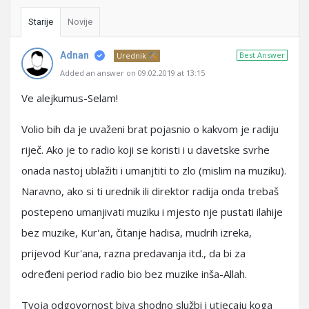
Starije
Novije
Adnan
Best Answer
Urednik
Added an answer on 09.02.2019 at 13:15
Ve alejkumus-Selam!
Volio bih da je uvaženi brat pojasnio o kakvom je radiju
riječ. Ako je to radio koji se koristi i u davetske svrhe
onada nastoj ublažiti i umanjtiti to zlo (mislim na muziku).
Naravno, ako si ti urednik ili direktor radija onda trebaš
postepeno umanjivati muziku i mjesto nje pustati ilahije
bez muzike, Kur'an, čitanje hadisa, mudrih izreka,
prijevod Kur'ana, razna predavanja itd., da bi za
određeni period radio bio bez muzike inša-Allah.
Tvoja odgovornost biva shodno službi i utjecaju koga