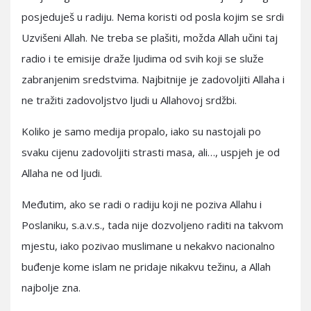
posjeduješ u radiju. Nema koristi od posla kojim se srdi
Uzvišeni Allah. Ne treba se plašiti, možda Allah učini taj
radio i te emisije draže ljudima od svih koji se služe
zabranjenim sredstvima. Najbitnije je zadovoljiti Allaha i
ne tražiti zadovoljstvo ljudi u Allahovoj srdžbi.
Koliko je samo medija propalo, iako su nastojali po
svaku cijenu zadovoljiti strasti masa, ali…, uspjeh je od
Allaha ne od ljudi.
Međutim, ako se radi o radiju koji ne poziva Allahu i
Poslaniku, s.a.v.s., tada nije dozvoljeno raditi na takvom
mjestu, iako pozivao muslimane u nekakvo nacionalno
buđenje kome islam ne pridaje nikakvu težinu, a Allah
najbolje zna.