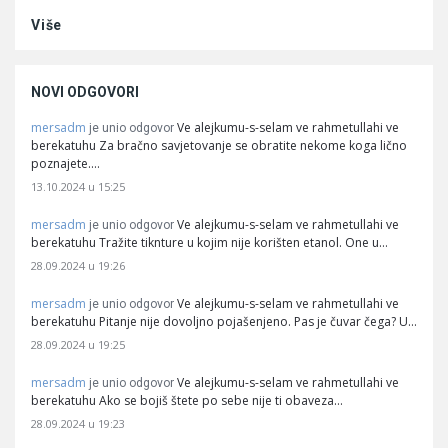
Više
NOVI ODGOVORI
mersadm
Ve alejkumu-s-selam ve rahmetullahi ve
je unio odgovor
berekatuhu Za bračno savjetovanje se obratite nekome koga lično
poznajete.…
13.10.2024 u 15:25
mersadm
Ve alejkumu-s-selam ve rahmetullahi ve
je unio odgovor
berekatuhu Tražite tiknture u kojim nije korišten etanol. One u…
28.09.2024 u 19:26
mersadm
Ve alejkumu-s-selam ve rahmetullahi ve
je unio odgovor
berekatuhu Pitanje nije dovoljno pojašenjeno. Pas je čuvar čega? U…
28.09.2024 u 19:25
mersadm
Ve alejkumu-s-selam ve rahmetullahi ve
je unio odgovor
berekatuhu Ako se bojiš štete po sebe nije ti obaveza…
28.09.2024 u 19:23