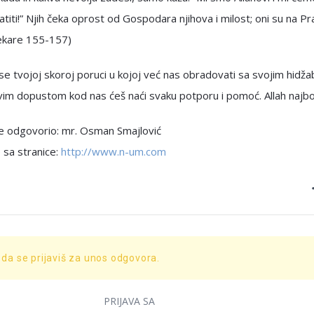
titi!” Njih čeka oprost od Gospodara njihova i milost; oni su na 
Bekare 155-157)
 tvojoj skoroj poruci u kojoj već nas obradovati sa svojim hidža
vim dopustom kod nas ćeš naći svaku potporu i pomoć. Allah najbo
je odgovorio: mr. Osman Smajlović
 sa stranice:
http://www.n-um.com
 da se prijaviš za unos odgovora.
PRIJAVA SA