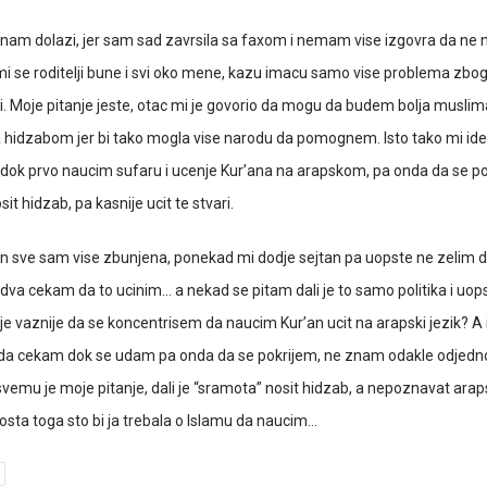
o nam dolazi, jer sam sad zavrsila sa faxom i nemam vise izgovra da ne
i se roditelji bune i svi oko mene, kazu imacu samo vise problema zbog
ji. Moje pitanje jeste, otac mi je govorio da mogu da budem bolja musli
 hidzabom jer bi tako mogla vise narodu da pomognem. Isto tako mi ide
 dok prvo naucim sufaru i ucenje Kur’ana na arapskom, pa onda da se p
osit hidzab, pa kasnije ucit te stvari.
n sve sam vise zbunjena, ponekad mi dodje sejtan pa uopste ne zelim 
dva cekam da to ucinim… a nekad se pitam dali je to samo politika i uops
je vaznije da se koncentrisem da naucim Kur’an ucit na arapski jezik? A 
 da cekam dok se udam pa onda da se pokrijem, ne znam odakle odjed
vemu je moje pitanje, dali je “sramota” nosit hidzab, a nepoznavat ara
osta toga sto bi ja trebala o Islamu da naucim…