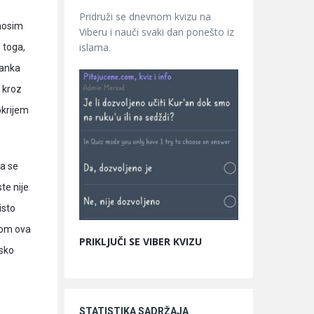
Pridruži se dnevnom kvizu na
 nosim
Viberu i nauči svaki dan ponešto iz
islama.
 toga,
manka
 kroz
okrijem
da se
te nije
isto
nom ova
PRIKLJUČI SE VIBER KVIZU
psko
STATISTIKA SADRŽAJA