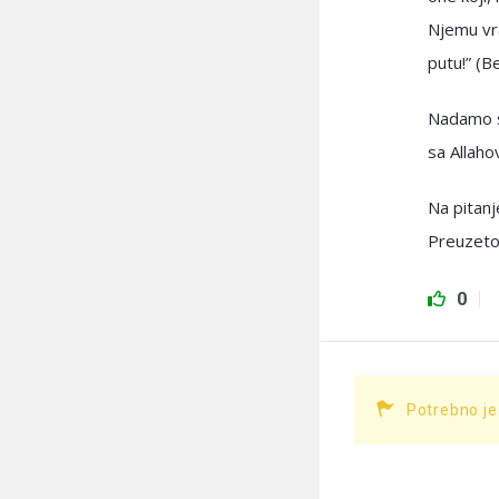
Njemu vra
putu!” (
Nadamo se
sa Allaho
Na pitan
Preuzeto
0
Potrebno je