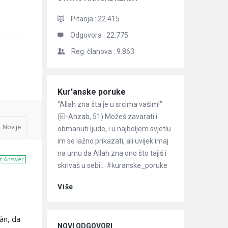
Pitanja :
22.415
Odgovora :
22.775
Reg. članova :
9.863
Članci
Kur'anske poruke
“Allah zna šta je u srcima vašim!”
(El-Ahzab, 51) Možeš zavarati i
Novije
obmanuti ljude, i u najboljem svjetlu
im se lažno prikazati, ali uvijek imaj
na umu da Allah zna ono što tajiš i
t Answer
skrivaš u sebi… #kuranske_poruke
Više
àn, da
NOVI ODGOVORI