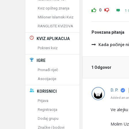
Kviz opšteg znanja
0
1 
Milioner Islamski Kviz
RANGLISTE KVIZOVA
Povezana pitanja
KVIZ APLIKACIJA
Kada počinje ni
Pokreni kviz
IGRE
1 Odgovor
Pronađi riječ
Asocijacije
D. P.
KORISNICI
Added an an
Prijava
Ve alejku
Registracija
Dodaj grupu
Molim Uzv
Značke i bodovi