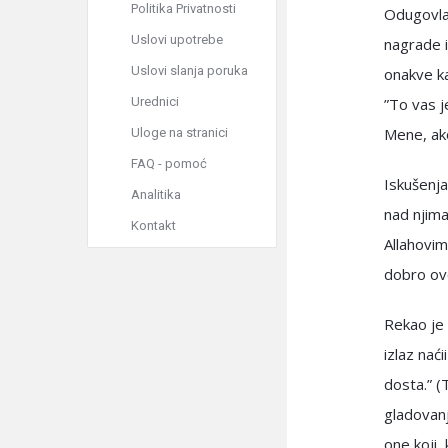
Politika Privatnosti
Odugovlač
Uslovi upotrebe
nagrade i
Uslovi slanja poruka
onakve ka
Urednici
”To vas j
Mene, ako
Uloge na stranici
FAQ - pomoć
Iskušenja
Analitika
nad njima
Kontakt
Allahovim
dobro ovo
Rekao je 
izlaz nać
dosta.” (
gladovanje
one koji,