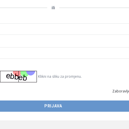
ili
Klikni na sliku za promjenu.
Zaboravlje