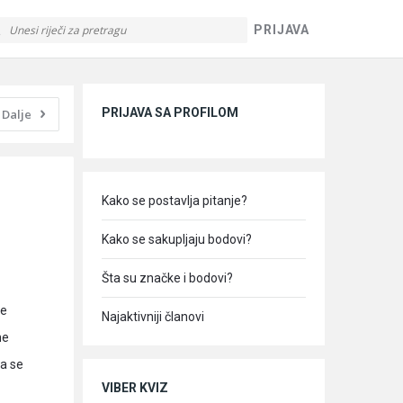
PRIJAVA
Sidebar
PRIJAVA SA PROFILOM
Dalje
Kako se postavlja pitanje?
Kako se sakupljaju bodovi?
Šta su značke i bodovi?
ne
Najaktivniji članovi
ne
da se
VIBER KVIZ