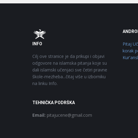
Footer
O
ANDRO
Pitaj U
INFO
korak p
Cilj ove stranice je da prikupi i objavi
Kur'ans
odgovore na islamska pitanja koje su
dali islamski učenjaci sve četiri pravne
škole-mezheba...čitaj više u izborniku
na linku Info.
TEHNIČKA PODRŠKA
Email:
pitajucene@gmail.com