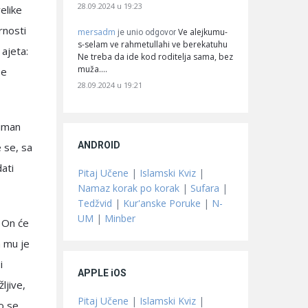
28.09.2024 u 19:23
elike
rnosti
mersadm
Ve alejkumu-
je unio odgovor
s-selam ve rahmetullahi ve berekatuhu
ajeta:
Ne treba da ide kod roditelja sama, bez
muža.…
se
28.09.2024 u 19:21
liman
ANDROID
e se, sa
dati
Pitaj Učene
|
Islamski Kviz
|
Namaz korak po korak
|
Sufara
|
Tedžvid
|
Kur'anske Poruke
|
N-
UM
|
Minber
, On će
n mu je
i
APPLE iOS
ljive,
Pitaj Učene
|
Islamski Kviz
|
mo se