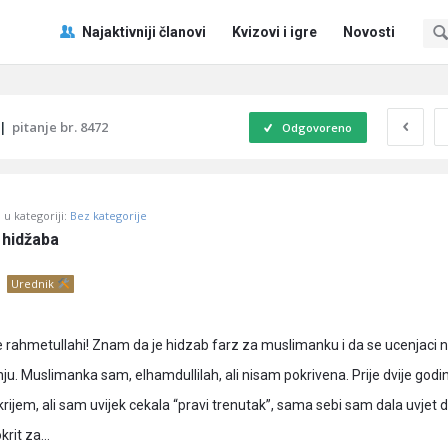
Pitaj
Pitaj
Najaktivniji članovi
Kvizovi i igre
Novosti
Učene
Učene
®
®
Navigacija
|
pitanje br. 8472
Odgovoreno
u kategoriji:
Bez kategorije
 hidžaba
Urednik
 rahmetullahi! Znam da je hidzab farz za muslimanku i da se ucenjaci 
ju. Muslimanka sam, elhamdullilah, ali nisam pokrivena. Prije dvije godi
krijem, ali sam uvijek cekala “pravi trenutak”, sama sebi sam dala uvjet 
krit za…