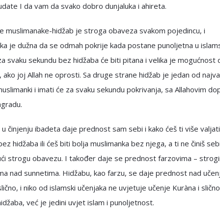
i udate I da vam da svako dobro dunjaluka i ahireta.
je muslimanake-hidžab je stroga obaveza svakom pojedincu, i
ka je dužna da se odmah pokrije kada postane punoljetna u isla
 za svaku sekundu bez hidžaba će biti pitana i velika je mogućnost
, ako joj Allah ne oprosti. Sa druge strane hidžab je jedan od najvaž
uslimanki i imati će za svaku sekundu pokrivanja, sa Allahovim do
agradu.
u činjenju ibadeta daje prednost sam sebi i kako ćeš ti više valjati
ez hidžaba ili ćeš biti bolja muslimanka bez njega, a ti ne činiš se
ući strogu obavezu. I također daje se prednost farzovima – strog
a nad sunnetima. Hidžabu, kao farzu, se daje prednost nad uče
slično, i niko od islamski učenjaka ne uvjetuje učenje Kuràna i sličn
idžaba, već je jedini uvjet islam i punoljetnost.