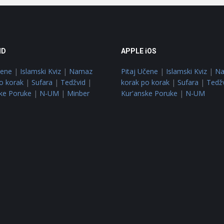
ID
APPLE iOS
čene
|
Islamski Kviz
|
Namaz
Pitaj Učene
|
Islamski Kviz
|
N
o korak
|
Sufara
|
Tedžvid
|
korak po korak
|
Sufara
|
Tedž
ke Poruke
|
N-UM
|
Minber
Kur'anske Poruke
|
N-UM