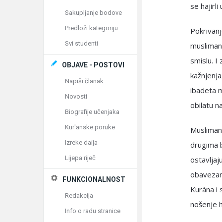
se hajirl
Sakupljanje bodove
Predloži kategoriju
Pokrivan
Svi studenti
musliman
smislu. I
OBJAVE - POSTOVI
kažnjenja
Napiši članak
ibadeta m
Novosti
obilatu n
Biografije učenjaka
Kur'anske poruke
Musliman 
Izreke daija
drugima b
Lijepa riječ
ostavljaj
obavezam
FUNKCIONALNOST
Kuràna i 
Redakcija
nošenje h
Info o radu stranice