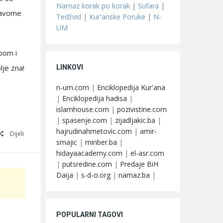
Namaz korak po korak
|
Sufara
|
Pravome
Tedžvid
|
Kur'anske Poruke
|
N-
UM
bom i
lje zna!
LINKOVI
n-um.com
|
Enciklopedija Kur'ana
|
Enciklopedija hadisa
|
islamhouse.com
|
pozivistine.com
|
spasenje.com
|
zijadljakic.ba
|
hajrudinahmetovic.com
|
amir-
Dijeli
smajic
|
minber.ba
|
hidayaacademy.com
|
el-asr.com
|
putsredine.com
|
Predaje BiH
Daija
|
s-d-o.org
|
namaz.ba
|
POPULARNI TAGOVI