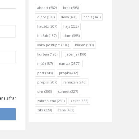
abdest
(582)
brak
(608)
djeca
(189)
dova
(490)
hadis
(340)
hadždž
(207)
hajz
(222)
hidžab
(187)
islam
(353)
kako postupiti
(236)
kur'an
(580)
kurban
(190)
liječenje
(190)
muž
(187)
namaz
(2377)
post
(748)
propis
(432)
propisi
(207)
ramazan
(246)
sihr
(303)
sunnet
(227)
na šifra?
zabranjeno
(231)
zekat
(356)
zikr
(229)
žena
(433)