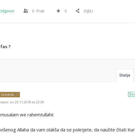
Odgovor
0
Prati
0
DIJELI
fas ?
Starije
Bes
Urednik
swer on 23.11.2018 at 23:39
 musalam we rahemtullahi!.
išenog Allaha da vam olakša da se pokrijete, da naučite čitati Kur