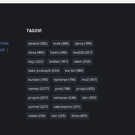
TAGOVI
amaz
abdest
(582)
brak
(608)
djeca
(189)
vid
|
dova
(490)
hadis
(340)
hadždž
(207)
hajz
(222)
hidžab
(187)
islam
(353)
kako postupiti
(236)
kur'an
(580)
kurban
(190)
liječenje
(190)
muž
(187)
namaz
(2377)
post
(748)
propis
(432)
propisi
(207)
ramazan
(246)
sihr
(303)
sunnet
(227)
zabranjeno
(231)
zekat
(356)
zikr
(229)
žena
(433)