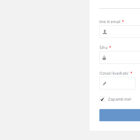
Ime ili email
*
Šifra
*
Označi kvadratić
*
Zapamti me!