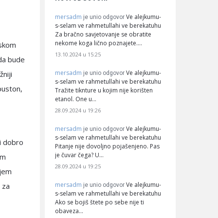
mersadm
Ve alejkumu-
je unio odgovor
s-selam ve rahmetullahi ve berekatuhu
Za bračno savjetovanje se obratite
nekome koga lično poznajete.…
mskom
13.10.2024 u 15:25
 da bude
mersadm
Ve alejkumu-
niji
je unio odgovor
s-selam ve rahmetullahi ve berekatuhu
puston,
Tražite tiknture u kojim nije korišten
etanol. One u…
28.09.2024 u 19:26
mersadm
Ve alejkumu-
je unio odgovor
s-selam ve rahmetullahi ve berekatuhu
bi dobro
Pitanje nije dovoljno pojašenjeno. Pas
je čuvar čega? U…
im
28.09.2024 u 19:25
njem
mersadm
Ve alejkumu-
o za
je unio odgovor
s-selam ve rahmetullahi ve berekatuhu
Ako se bojiš štete po sebe nije ti
obaveza…