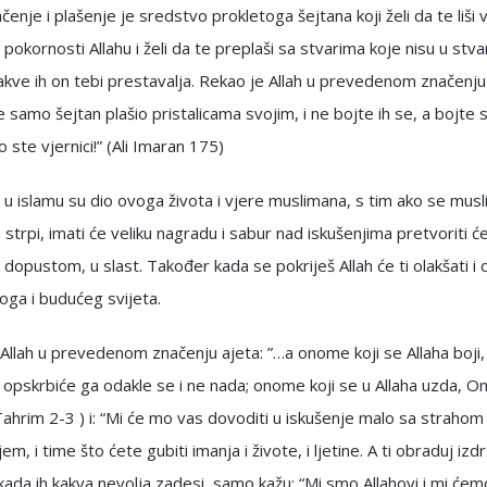
enje i plašenje je sredstvo prokletoga šejtana koji želi da te liši v
 pokornosti Allahu i želi da te preplaši sa stvarima koje nisu u stva
kve ih on tebi prestavalja. Rekao je Allah u prevedenom značenju 
e samo šejtan plašio pristalicama svojim, i ne bojte ih se, a bojte 
 ste vjernici!” (Ali Imaran 175)
 u islamu su dio ovoga života i vjere muslimana, s tim ako se mus
 strpi, imati će veliku nagradu i sabur nad iskušenjima pretvoriti ć
 dopustom, u slast. Također kada se pokriješ Allah će ti olakšati i 
ga i budućeg svijeta.
Allah u prevedenom značenju ajeta: ”…a onome koji se Allaha boji
ii opskrbiće ga odakle se i ne nada; onome koji se u Allaha uzda, O
Tahrim 2-3 ) i: “Mi će mo vas dovoditi u iskušenje malo sa strahom 
m, i time što ćete gubiti imanja i živote, i ljetine. A ti obraduj izdrž
 kada ih kakva nevolja zadesi, samo kažu: “Mi smo Allahovi i mi će