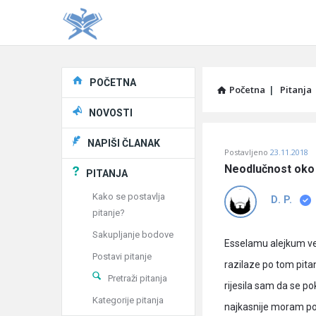
Explore
POČETNA
Početna
|
Pitanja
NOVOSTI
Pitaj
NAPIŠI ČLANAK
Postavljeno
23.11.2018
Učene
Neodlučnost oko
PITANJA
®
Kako se postavlja
D. P.
pitanje?
Latest
Sakupljanje bodove
Pitanja
Esselamu alejkum ve
Postavi pitanje
razilaze po tom pitan
Pretraži pitanja
rijesila sam da se po
Kategorije pitanja
najkasnije moram po