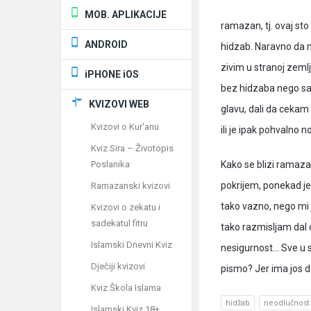
MOB. APLIKACIJE
ramazan, tj. ovaj st
ANDROID
hidzab. Naravno da m
zivim u stranoj zeml
iPHONE iOS
bez hidzaba nego sa
KVIZOVI WEB
glavu, dali da cekam
Kvizovi o Kur'anu
ili je ipak pohvalno n
Kviz Sira – Životopis
Poslanika
Kako se blizi ramaza
pokrijem, ponekad je
Ramazanski kvizovi
tako vazno, nego mi 
Kvizovi o zekatu i
sadekatul fitru
tako razmisljam dal
Islamski Dnevni Kviz
nesigurnost… Sve u s
Dječiji kvizovi
pismo? Jer ima jos d
Kviz Škola Islama
hidžab
neodlučnost
Islamski Kviz 18+