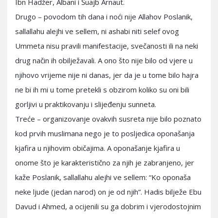
Ibn Hadžer, Albani i Šuajb Arnaut.
Drugo – povodom tih dana i noći nije Allahov Poslanik,
sallallahu alejhi ve sellem, ni ashabi niti selef ovog
Ummeta nisu pravili manifestacije, svečanosti ili na neki
drug način ih obilježavali. A ono što nije bilo od vjere u
njihovo vrijeme nije ni danas, jer da je u tome bilo hajra
ne bi ih mi u tome pretekli s obzirom koliko su oni bili
gorljivi u praktikovanju i slijeđenju sunneta.
Treće – organizovanje ovakvih susreta nije bilo poznato
kod prvih muslimana nego je to posljedica oponašanja
kjafira u njihovim običajima. A oponašanje kjafira u
onome što je karakteristično za njih je zabranjeno, jer
kaže Poslanik, sallallahu alejhi ve sellem: “Ko oponaša
neke ljude (jedan narod) on je od njih”. Hadis bilježe Ebu
Davud i Ahmed, a ocijenili su ga dobrim i vjerodostojnim