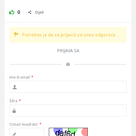
0
Dijeli
Potrebno je da se prijaviš za unos odgovora.
PRIJAVA SA
ili
Ime ili email
*
Šifra
*
Označi kvadratić
*