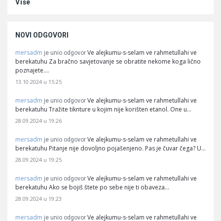
Više
NOVI ODGOVORI
mersadm
Ve alejkumu-s-selam ve rahmetullahi ve
je unio odgovor
berekatuhu Za bračno savjetovanje se obratite nekome koga lično
poznajete.…
13.10.2024 u 15:25
mersadm
Ve alejkumu-s-selam ve rahmetullahi ve
je unio odgovor
berekatuhu Tražite tiknture u kojim nije korišten etanol. One u…
28.09.2024 u 19:26
mersadm
Ve alejkumu-s-selam ve rahmetullahi ve
je unio odgovor
berekatuhu Pitanje nije dovoljno pojašenjeno. Pas je čuvar čega? U…
28.09.2024 u 19:25
mersadm
Ve alejkumu-s-selam ve rahmetullahi ve
je unio odgovor
berekatuhu Ako se bojiš štete po sebe nije ti obaveza…
28.09.2024 u 19:23
mersadm
Ve alejkumu-s-selam ve rahmetullahi ve
je unio odgovor