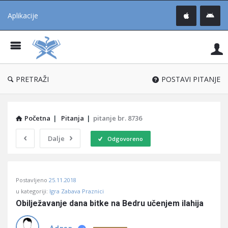
Aplikacije
Pit
Uč
®
PRETRAŽI
POSTAVI PITANJE
Početna
|
Pitanja
|
pitanje br. 8736
Dalje
Odgovoreno
Pitaj
Postavljeno
25.11.2018
Učene
u kategoriji:
Igra Zabava Praznici
®
Obilježavanje dana bitke na Bedru učenjem ilahija
Latest