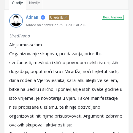
Starije
Novije
Adnan
Best Answer
Urednik
Added an answer on 25.11.2018 at 23:05
Uređivano
Alejkumusselam.
Organizovanje skupova, predavanja, priredbi,
svečanosti, mevluda i slično povodom nekih istorijskih
događaja, poput noći Isra i Miradža, noći Lejletul-kadr,
dana rođenja Vjerovjesnika, sallallahu alejhi ve sellem,
bitke na Bedru i slično, i ponavljanje istih svake godine u
isto vrijeme, je novotarija u vjeri. Takve manifestacije
nisu propisane u Islamu, te ih nije dozvoljeno
organizovati niti njima prisustvovati. Argumenti zabrane
ovakvih skupova i aktivnosti su: