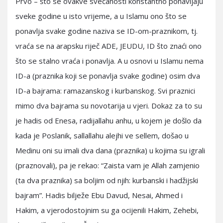
Prvo – što se ovakve svečanosti konstantno ponavljaju
sveke godine u isto vrijeme, a u Islamu ono što se
ponavlja svake godine naziva se ID-om-praznikom, tj.
vraća se na arapsku riječ ADE, JEUDU, ID što znaći ono
što se stalno vraća i ponavlja. A u osnovi u Islamu nema
ID-a (praznika koji se ponavlja svake godine) osim dva
ID-a bajrama: ramazanskog i kurbanskog. Svi praznici
mimo dva bajrama su novotarija u vjeri. Dokaz za to su
je hadis od Enesa, radijallahu anhu, u kojem je došlo da
kada je Poslanik, sallallahu alejhi ve sellem, došao u
Medinu oni su imali dva dana (praznika) u kojima su igrali
(praznovali), pa je rekao: “Zaista vam je Allah zamjenio
(ta dva praznika) sa boljim od njih: kurbanski i hadžijski
bajram”. Hadis bilježe Ebu Davud, Nesai, Ahmed i
Hakim, a vjerodostojnim su ga ocijenili Hakim, Zehebi,