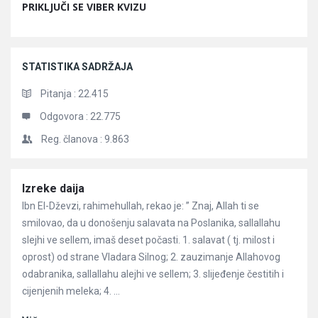
PRIKLJUČI SE VIBER KVIZU
STATISTIKA SADRŽAJA
Pitanja :
22.415
Odgovora :
22.775
Reg. članova :
9.863
Članci
Izreke daija
Ibn El-Dževzi, rahimehullah, rekao je: ” Znaj, Allah ti se
smilovao, da u donošenju salavata na Poslanika, sallallahu
slejhi ve sellem, imaš deset počasti. 1. salavat ( tj. milost i
oprost) od strane Vladara Silnog; 2. zauzimanje Allahovog
odabranika, sallallahu alejhi ve sellem; 3. slijeđenje čestitih i
cijenjenih meleka; 4. ...