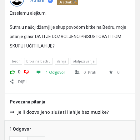
Pitanja
Adnan
Urednik
Esselamu alejkum,
Sutra u našoj džamiji je skup povodom bitke na Bedru, moje
pitanje glasi: DA LI JE DOZVOLJENO PRISUSTOVATI TOM
SKUPU I UČITI ILAHIJE?
bedr
bitka na bedru
ilahija
obilježavanje
0
1 Odgovor
0
Prati
0
DIJELI
Povezana pitanja
Je li dozvoljeno slušati ilahije bez muzike?
1 Odgovor