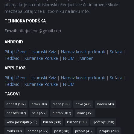
pitanja koje su dali islamski učenjaci sve četiri pravne škole-
mezheba...čitaj više u izborniku na linku Info.
TEHNIČKA PODRŠKA
Email:
pitajucene@gmail.com
ANDROID
Pitaj Učene
|
Islamski Kviz
|
Namaz korak po korak
|
Sufara
|
Tedžvid
|
Kur'anske Poruke
|
N-UM
|
Minber
APPLE iOS
Pitaj Učene
|
Islamski Kviz
|
Namaz korak po korak
|
Sufara
|
Tedžvid
|
Kur'anske Poruke
|
N-UM
TAGOVI
abdest
(582)
brak
(608)
djeca
(189)
dova
(490)
hadis
(340)
hadždž
(207)
hajz
(222)
hidžab
(187)
islam
(353)
kako postupiti
(236)
kur'an
(580)
kurban
(190)
liječenje
(190)
muž
(187)
namaz
(2377)
post
(748)
propis
(432)
propisi
(207)