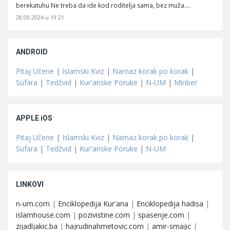
berekatuhu Ne treba da ide kod roditelja sama, bez muža.…
28.09.2024 u 19:21
ANDROID
Pitaj Učene
|
Islamski Kviz
|
Namaz korak po korak
|
Sufara
|
Tedžvid
|
Kur'anske Poruke
|
N-UM
|
Minber
APPLE iOS
Pitaj Učene
|
Islamski Kviz
|
Namaz korak po korak
|
Sufara
|
Tedžvid
|
Kur'anske Poruke
|
N-UM
LINKOVI
n-um.com
|
Enciklopedija Kur'ana
|
Enciklopedija hadisa
|
islamhouse.com
|
pozivistine.com
|
spasenje.com
|
zijadljakic.ba
|
hajrudinahmetovic.com
|
amir-smajic
|