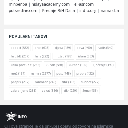
minber.ba
|
hidayaacademy.com
|
el-asr.com
|
putsredine.com
|
Predaje BiH Daija
|
s-d-o.org
|
namaz.ba
|
POPULARNI TAGOVI
abdest
(582)
brak
(608)
djeca
(189)
dova
(490)
hadis
(340)
hadždž
(207)
hajz
(222)
hidžab
(187)
islam
(353)
kako postupiti
(236)
kur'an
(580)
kurban
(190)
liječenje
(190)
muž
(187)
namaz
(2377)
post
(748)
propis
(432)
propisi
(207)
ramazan
(246)
sihr
(303)
sunnet
(227)
zabranjeno
(231)
zekat
(356)
zikr
(229)
žena
(433)
Footer
O
INFO
Cilj ove stranice je da prikupi i objavi odgovore na islamska