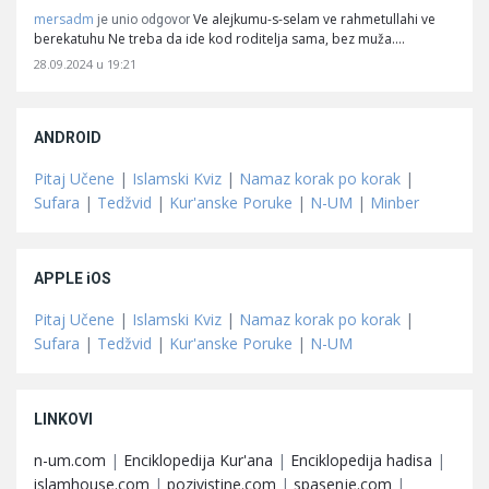
mersadm
Ve alejkumu-s-selam ve rahmetullahi ve
je unio odgovor
berekatuhu Ne treba da ide kod roditelja sama, bez muža.…
28.09.2024 u 19:21
ANDROID
Pitaj Učene
|
Islamski Kviz
|
Namaz korak po korak
|
Sufara
|
Tedžvid
|
Kur'anske Poruke
|
N-UM
|
Minber
APPLE iOS
Pitaj Učene
|
Islamski Kviz
|
Namaz korak po korak
|
Sufara
|
Tedžvid
|
Kur'anske Poruke
|
N-UM
LINKOVI
n-um.com
|
Enciklopedija Kur'ana
|
Enciklopedija hadisa
|
islamhouse.com
|
pozivistine.com
|
spasenje.com
|