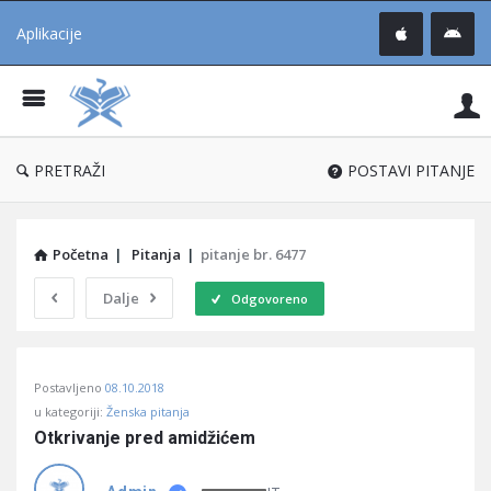
Aplikacije
Pit
Uč
®
PRETRAŽI
POSTAVI PITANJE
Početna
|
Pitanja
|
pitanje br. 6477
Dalje
Odgovoreno
Pitaj
Postavljeno
08.10.2018
Učene
u kategoriji:
Ženska pitanja
®
Otkrivanje pred amidžićem
Latest