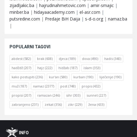
zijadljakic.ba
|
hajrudinahmetovic.com
|
amir-smajic
|
minber.ba
|
hidayaacademy.com
|
el-asr.com
|
putsredine.com
|
Predaje BiH Daija
|
s-d-o.org
|
namaz.ba
|
POPULARNI TAGOVI
abdest
(582)
brak
(608)
djeca
(189)
dova
(490)
hadis
(340)
hadždž
(207)
hajz
(222)
hidžab
(187)
islam
(353)
kako postupiti
(236)
kur'an
(580)
kurban
(190)
liječenje
(190)
muž
(187)
namaz
(2377)
post
(748)
propis
(432)
propisi
(207)
ramazan
(246)
sihr
(303)
sunnet
(227)
zabranjeno
(231)
zekat
(356)
zikr
(229)
žena
(433)
Footer
O
INFO