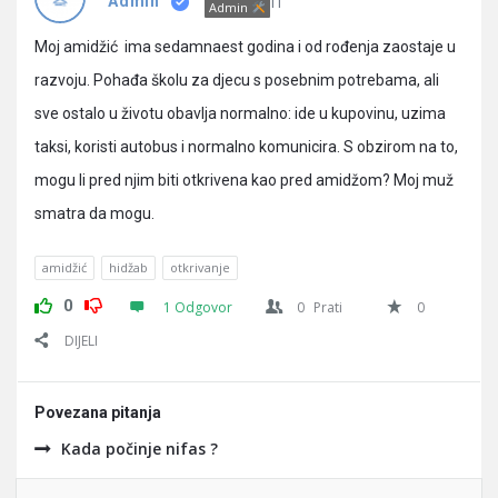
Pitanja
IT
Admin
Admin
Moj amidžić ima sedamnaest godina i od rođenja zaostaje u
razvoju. Pohađa školu za djecu s posebnim potrebama, ali
sve ostalo u životu obavlja normalno: ide u kupovinu, uzima
taksi, koristi autobus i normalno komunicira. S obzirom na to,
mogu li pred njim biti otkrivena kao pred amidžom? Moj muž
smatra da mogu.
amidžić
hidžab
otkrivanje
0
1 Odgovor
0
Prati
0
DIJELI
Povezana pitanja
Kada počinje nifas ?