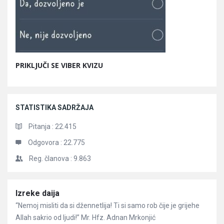
PRIKLJUČI SE VIBER KVIZU
STATISTIKA SADRŽAJA
Pitanja :
22.415
Odgovora :
22.775
Reg. članova :
9.863
Članci
Izreke daija
“Nemoj misliti da si džennetlija! Ti si samo rob čije je grijehe
Allah sakrio od ljudi!” Mr. Hfz. Adnan Mrkonjić