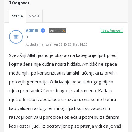
1 Odgovor
Starije
Novije
Admin
Best Answer
Admin
IT
Added an answer on 08.10.2018 at 14:20
Svevišnji Allah jasno je ukazao na kategorije ljudi pred
kojima žena nije dužna nositi hidžab. Amidžić ne spada
među njih, po konsenzusu islamskih učenjaka iz prvih i
potonjih generacija. Otkrivanje kose ili drugog dijela
tijela pred amidžićem strogo je zabranjeno. Kada je
riječ o fizičkoj zaostalosti u razvoju, ona se ne tretira
kao validan razlog, jer mnogi ljudi koji su zaostali u
razvoju osnivaju porodice i osjećaju potrebu za ženom
kao i ostali ljudi. Iz postavljenog se pitanja vidi da je vaš