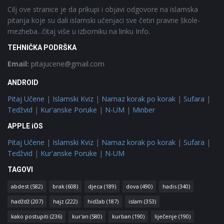
Cilj ove stranice je da prikupi i objavi odgovore na islamska
pitanja koje su dali islamski učenjaci sve četiri pravne škole-
mezheba...čitaj više u izborniku na linku Info.
TEHNIČKA PODRŠKA
Email:
pitajucene@gmail.com
ANDROID
Pitaj Učene
|
Islamski Kviz
|
Namaz korak po korak
|
Sufara
|
Tedžvid
|
Kur'anske Poruke
|
N-UM
|
Minber
APPLE iOS
Pitaj Učene
|
Islamski Kviz
|
Namaz korak po korak
|
Sufara
|
Tedžvid
|
Kur'anske Poruke
|
N-UM
TAGOVI
abdest
(582)
brak
(608)
djeca
(189)
dova
(490)
hadis
(340)
hadždž
(207)
hajz
(222)
hidžab
(187)
islam
(353)
kako postupiti
(236)
kur'an
(580)
kurban
(190)
liječenje
(190)