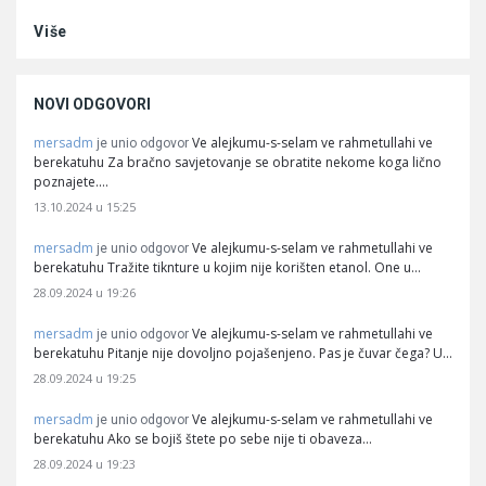
Više
NOVI ODGOVORI
mersadm
Ve alejkumu-s-selam ve rahmetullahi ve
je unio odgovor
berekatuhu Za bračno savjetovanje se obratite nekome koga lično
poznajete.…
13.10.2024 u 15:25
mersadm
Ve alejkumu-s-selam ve rahmetullahi ve
je unio odgovor
berekatuhu Tražite tiknture u kojim nije korišten etanol. One u…
28.09.2024 u 19:26
mersadm
Ve alejkumu-s-selam ve rahmetullahi ve
je unio odgovor
berekatuhu Pitanje nije dovoljno pojašenjeno. Pas je čuvar čega? U…
28.09.2024 u 19:25
mersadm
Ve alejkumu-s-selam ve rahmetullahi ve
je unio odgovor
berekatuhu Ako se bojiš štete po sebe nije ti obaveza…
28.09.2024 u 19:23