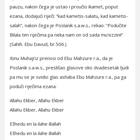
pauzu, nakon čega je ustao i proučio ikamet, poput
ezana, dodajući riječi: “kad kametis-salatu, kad kametis-
salah”, nakon čega je Poslanik s.a.w.s., rekao: “Podučite
Bilala tim riječima pa neka nam on od sada mu’ezzini!”
(Sahih. Ebu Davud, br.506.)
Ibnu Muhajriz prenosi od Ebu Mahzure r.a., da je
Poslanik s.a.w.s., preslišao glasove oko dvadesetak ljudi
pa mu se je svidio glas ashaba Ebu Mahzure r.a., pa ga
poduči riječima ezana:
Allahu Ekber, Allahu Ekber
Allahu Ekber, Allahu Ekber
Ešhedu en la ilahe illallah
Ešhedu en la ilahe illallah