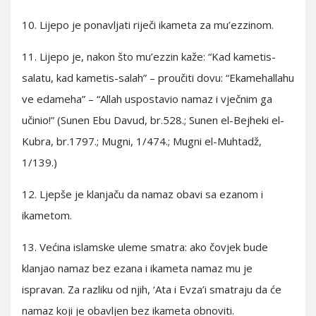
10. Lijepo je ponavljati riječi ikameta za mu’ezzinom.
11. Lijepo je, nakon što mu’ezzin kaže: “Kad kametis-
salatu, kad kametis-salah” – proučiti dovu: “Ekamehallahu
ve edameha” – “Allah uspostavio namaz i vječnim ga
učinio!” (Sunen Ebu Davud, br.528.; Sunen el-Bejheki el-
Kubra, br.1797.; Mugni, 1/474.; Mugni el-Muhtadž,
1/139.)
12. Ljepše je klanjaču da namaz obavi sa ezanom i
ikametom.
13. Većina islamske uleme smatra: ako čovjek bude
klanjao namaz bez ezana i ikameta namaz mu je
ispravan. Za razliku od njih, ‘Ata i Evza’i smatraju da će
namaz koji je obavljen bez ikameta obnoviti.