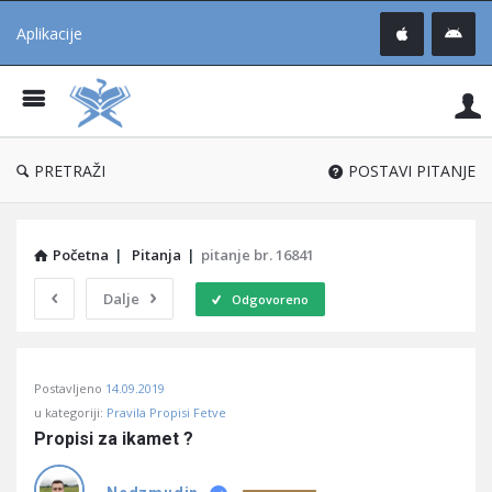
Aplikacije
Pit
Uč
®
PRETRAŽI
POSTAVI PITANJE
Početna
|
Pitanja
|
pitanje br. 16841
Dalje
Odgovoreno
Pitaj
Postavljeno
14.09.2019
Učene
u kategoriji:
Pravila Propisi Fetve
®
Propisi za ikamet ?
Latest