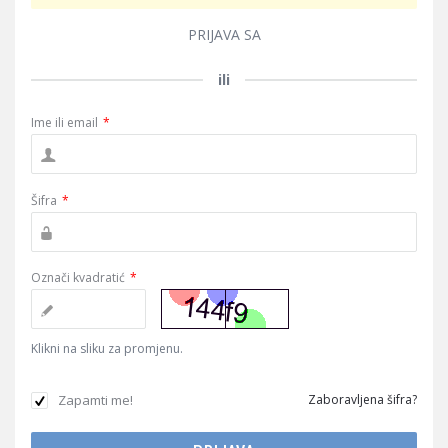
PRIJAVA SA
ili
Ime ili email
*
Šifra
*
Označi kvadratić
*
Klikni na sliku za promjenu.
Zapamti me!
Zaboravljena šifra?