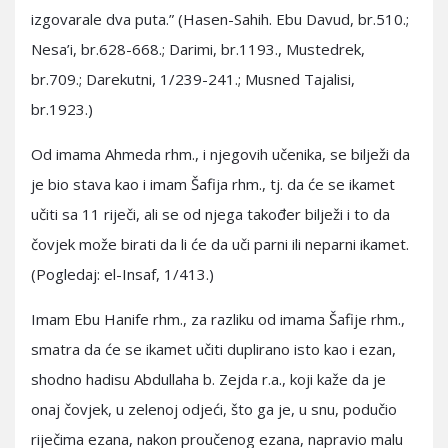
izgovarale dva puta.” (Hasen-Sahih. Ebu Davud, br.510.;
Nesa’i, br.628-668.; Darimi, br.1193., Mustedrek,
br.709.; Darekutni, 1/239-241.; Musned Tajalisi,
br.1923.)
Od imama Ahmeda rhm., i njegovih učenika, se bilježi da
je bio stava kao i imam Šafija rhm., tj. da će se ikamet
učiti sa 11 riječi, ali se od njega također bilježi i to da
čovjek može birati da li će da uči parni ili neparni ikamet.
(Pogledaj: el-Insaf, 1/413.)
Imam Ebu Hanife rhm., za razliku od imama Šafije rhm.,
smatra da će se ikamet učiti duplirano isto kao i ezan,
shodno hadisu Abdullaha b. Zejda r.a., koji kaže da je
onaj čovjek, u zelenoj odjeći, što ga je, u snu, podučio
riječima ezana, nakon proučenog ezana, napravio malu