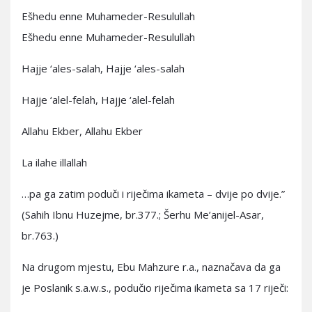
Ešhedu enne Muhameder-Resulullah
Ešhedu enne Muhameder-Resulullah
Hajje ‘ales-salah, Hajje ‘ales-salah
Hajje ‘alel-felah, Hajje ‘alel-felah
Allahu Ekber, Allahu Ekber
La ilahe illallah
…pa ga zatim poduči i riječima ikameta – dvije po dvije.”
(Sahih Ibnu Huzejme, br.377.; Šerhu Me’anijel-Asar,
br.763.)
Na drugom mjestu, Ebu Mahzure r.a., naznačava da ga
je Poslanik s.a.w.s., podučio riječima ikameta sa 17 riječi: