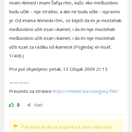
Imam Ahmed i imam Šafija rhm., kažu: Ako međusobno
budu učile – nije strašno, a ako ne budu učile – ispravno
je. Od imama Ahmeda rhm., se bilježi da im je mustehab
međusobno učiti ezan i ikamet, i da im nije mustehab
međusobno učiti ezan i ikamet, i da im nije mustehab
učiti ezan za razliku od ikameta! (Pogledaj: el-Insaf,
1/406.)
Prvi put objavljeno: petak, 13 Ožujak 2009 21:15
————-
Preuzeto sa stranice
https://minber.ba/category/fikh/
0
Dijeli
Potrebno je da se prijaviš za unos odgovora.