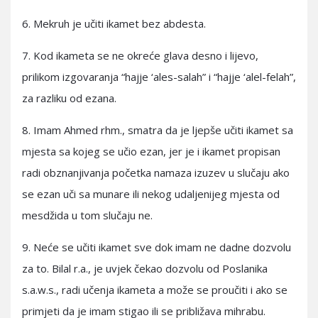
6. Mekruh je učiti ikamet bez abdesta.
7. Kod ikameta se ne okreće glava desno i lijevo,
prilikom izgovaranja “hajje ‘ales-salah” i “hajje ‘alel-felah”,
za razliku od ezana.
8. Imam Ahmed rhm., smatra da je ljepše učiti ikamet sa
mjesta sa kojeg se učio ezan, jer je i ikamet propisan
radi obznanjivanja početka namaza izuzev u slučaju ako
se ezan uči sa munare ili nekog udaljenijeg mjesta od
mesdžida u tom slučaju ne.
9. Neće se učiti ikamet sve dok imam ne dadne dozvolu
za to. Bilal r.a., je uvjek čekao dozvolu od Poslanika
s.a.w.s., radi učenja ikameta a može se proučiti i ako se
primjeti da je imam stigao ili se približava mihrabu.