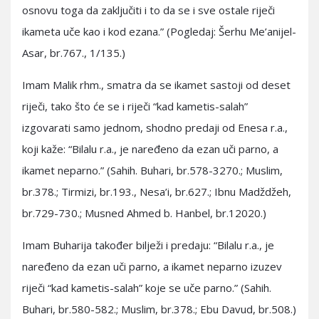
osnovu toga da zaključiti i to da se i sve ostale riječi
ikameta uče kao i kod ezana.” (Pogledaj: Šerhu Me’anijel-
Asar, br.767., 1/135.)
Imam Malik rhm., smatra da se ikamet sastoji od deset
riječi, tako što će se i riječi “kad kametis-salah”
izgovarati samo jednom, shodno predaji od Enesa r.a.,
koji kaže: “Bilalu r.a., je naređeno da ezan uči parno, a
ikamet neparno.” (Sahih. Buhari, br.578-3270.; Muslim,
br.378.; Tirmizi, br.193., Nesa’i, br.627.; Ibnu Madždžeh,
br.729-730.; Musned Ahmed b. Hanbel, br.12020.)
Imam Buharija također bilježi i predaju: “Bilalu r.a., je
naređeno da ezan uči parno, a ikamet neparno izuzev
riječi “kad kametis-salah” koje se uče parno.” (Sahih.
Buhari, br.580-582.; Muslim, br.378.; Ebu Davud, br.508.)