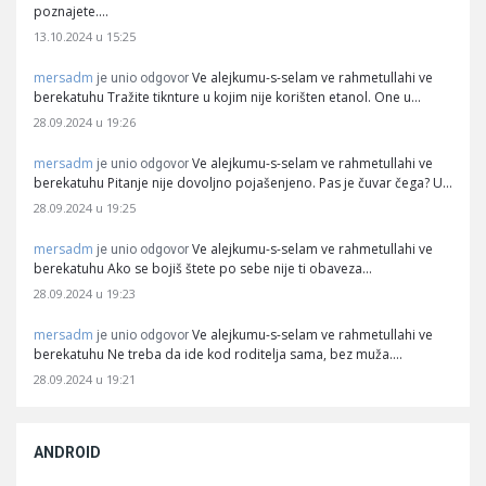
poznajete.…
13.10.2024 u 15:25
mersadm
Ve alejkumu-s-selam ve rahmetullahi ve
je unio odgovor
berekatuhu Tražite tiknture u kojim nije korišten etanol. One u…
28.09.2024 u 19:26
mersadm
Ve alejkumu-s-selam ve rahmetullahi ve
je unio odgovor
berekatuhu Pitanje nije dovoljno pojašenjeno. Pas je čuvar čega? U…
28.09.2024 u 19:25
mersadm
Ve alejkumu-s-selam ve rahmetullahi ve
je unio odgovor
berekatuhu Ako se bojiš štete po sebe nije ti obaveza…
28.09.2024 u 19:23
mersadm
Ve alejkumu-s-selam ve rahmetullahi ve
je unio odgovor
berekatuhu Ne treba da ide kod roditelja sama, bez muža.…
28.09.2024 u 19:21
ANDROID