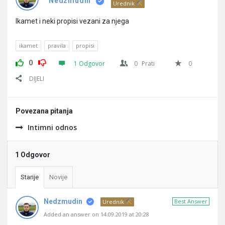
Pitanja
Nedzmudin
Urednik
Ikamet i neki propisi vezani za njega
ikamet
pravila
propisi
0
1 Odgovor
0
Prati
0
DIJELI
Povezana pitanja
Intimni odnos
1 Odgovor
Starije
Novije
Nedzmudin
Best Answer
Urednik
Added an answer on 14.09.2019 at 20:28