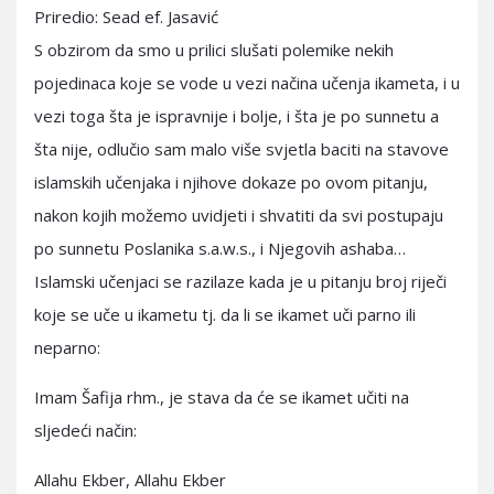
Priredio: Sead ef. Jasavić
S obzirom da smo u prilici slušati polemike nekih
pojedinaca koje se vode u vezi načina učenja ikameta, i u
vezi toga šta je ispravnije i bolje, i šta je po sunnetu a
šta nije, odlučio sam malo više svjetla baciti na stavove
islamskih učenjaka i njihove dokaze po ovom pitanju,
nakon kojih možemo uvidjeti i shvatiti da svi postupaju
po sunnetu Poslanika s.a.w.s., i Njegovih ashaba…
Islamski učenjaci se razilaze kada je u pitanju broj riječi
koje se uče u ikametu tj. da li se ikamet uči parno ili
neparno:
Imam Šafija rhm., je stava da će se ikamet učiti na
sljedeći način:
Allahu Ekber, Allahu Ekber