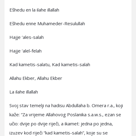
Ešhedu en la ilahe illallah
Ešhedu enne Muhameder-Resulullah
Hajje ‘ales-salah
Hajje ‘alel-felah
Kad kametis-salatu, Kad kametis-salah
Allahu Ekber, Allahu Ekber
La ilahe illallah
Svoj stav temelji na hadisu Abdullaha b. Omera r.a., koji
kaže: “Za vrijeme Allahovog Poslanika s.a.w.s., ezan se
učio: dvije po dvije riječi, a ikamet: jedna po jedna,
izuzev kod riječi “kad kametis-salah”, koje su se