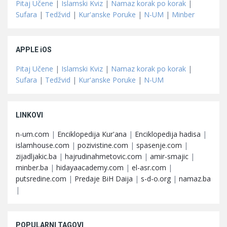
Pitaj Učene
|
Islamski Kviz
|
Namaz korak po korak
|
Sufara
|
Tedžvid
|
Kur'anske Poruke
|
N-UM
|
Minber
APPLE iOS
Pitaj Učene
|
Islamski Kviz
|
Namaz korak po korak
|
Sufara
|
Tedžvid
|
Kur'anske Poruke
|
N-UM
LINKOVI
n-um.com
|
Enciklopedija Kur'ana
|
Enciklopedija hadisa
|
islamhouse.com
|
pozivistine.com
|
spasenje.com
|
zijadljakic.ba
|
hajrudinahmetovic.com
|
amir-smajic
|
minber.ba
|
hidayaacademy.com
|
el-asr.com
|
putsredine.com
|
Predaje BiH Daija
|
s-d-o.org
|
namaz.ba
|
POPULARNI TAGOVI