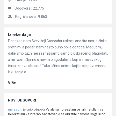
Pitanja :
22.415
Odgovora :
22.775
Reg. članova :
9.863
Članci
Izreke daija
Ponekad nam Svevišnji Gospodar uskrati ono što nas je činilo
sretnim, a podari nam nešto puno bolje od toga. Međutim, i
dalje smo tužni, jer razmišljamo samo o uskraćenoj blagodati,
a ne razmišljamo o novim blagodatima kojim smo svakog
časa iznova obasuti! Tako ličimo onima koji broje povremena
iskušenja a ...
Više
NOVI ODGOVORI
mersadm
Ve alejkumu-s-selam ve rahmetullahi ve
je unio odgovor
berekatuhu Za bračno savjetovanje se obratite nekome koga lično