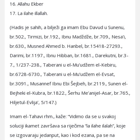
16. Allahu Ekber
17. La ilahe illallah.
(Hadis je sahih, a bilježi ga imam Ebu Davud u Sunenu,
br.502., Tirmizi, br.192., Ibnu Madždže, br.709., Nesa’i,
br.630., Musned Ahmed b. Hanbel, br.15418-27293.,
Darimi, br.1197., Ibnu Hibban, br.1681., Darekutni, br.3-
7., 1/237-238., Taberani u el-Mu’udžem el-Kebiru,
br.6728-6730., Taberani u el-Mu’udžem el-Evsat,
br.3091., Musannef Ibnu Ebi Šejbeh, br.2119., Sunen el-
Bejheki el-Kubra, br.1822., Šerhu Me’anijel-Asar, br.765.,
Hiljetul-Evlija’, 5/147.)
Imam el-Tahavi rhm., kaže: “Vidimo da se u svakoj
soluciji ikamet završava sa riječima “la ilahe ilalah”, koje
se izgovaraju jedanput, kao i kod ezana, pa se na