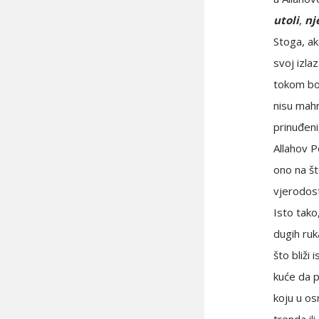
utoli
,
nj
Stoga, a
svoj izla
tokom bo
nisu mahr
prinuđeni
Allahov 
ono na št
vjerodost
Isto tako
dugih ruk
što bliži
kuće da 
koju u os