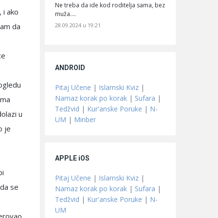
Ne treba da ide kod roditelja sama, bez
 i ako
muža.…
28.09.2024 u 19:21
tram da
te
ANDROID
pogledu
Pitaj Učene
|
Islamski Kviz
|
Namaz korak po korak
|
Sufara
|
eoma
Tedžvid
|
Kur'anske Poruke
|
N-
olazi u
UM
|
Minber
o je
APPLE iOS
bi
Pitaj Učene
|
Islamski Kviz
|
 da se
Namaz korak po korak
|
Sufara
|
Tedžvid
|
Kur'anske Poruke
|
N-
UM
jerovao