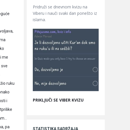
Pridruži se dnevnom kvizu na
Viberu i nauči svaki dan ponešto iz
moguće
islama.
ema
ako
bi me
m sve
m
žio ruku
 onako
PRIKLJUČI SE VIBER KVIZU
ti i
tprilike
sam…
a, pa
STATISTIKA SADRŽAJA