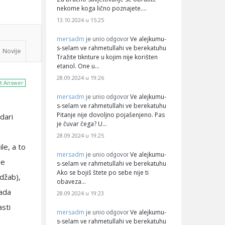
nekome koga lično poznajete.…
13.10.2024 u 15:25
mersadm
Ve alejkumu-
je unio odgovor
s-selam ve rahmetullahi ve berekatuhu
Novije
Tražite tiknture u kojim nije korišten
etanol. One u…
28.09.2024 u 19:26
t Answer
mersadm
Ve alejkumu-
je unio odgovor
s-selam ve rahmetullahi ve berekatuhu
Pitanje nije dovoljno pojašenjeno. Pas
dari
je čuvar čega? U…
28.09.2024 u 19:25
le, a to
mersadm
Ve alejkumu-
je unio odgovor
je
s-selam ve rahmetullahi ve berekatuhu
Ako se bojiš štete po sebe nije ti
džab),
obaveza…
pada
28.09.2024 u 19:23
asti
mersadm
Ve alejkumu-
je unio odgovor
s-selam ve rahmetullahi ve berekatuhu