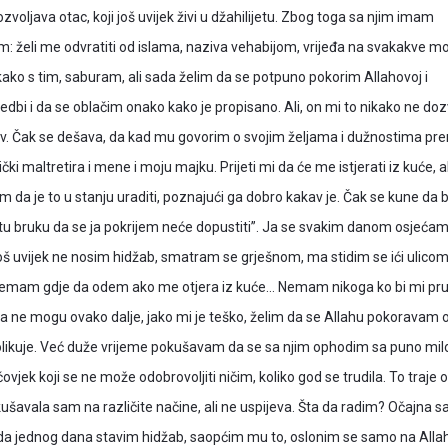
ozvoljava otac, koji još uvijek živi u džahilijetu. Zbog toga sa njim imam
 želi me odvratiti od islama, naziva vehabijom, vrijeđa na svakakve 
ako s tim, saburam, ali sada želim da se potpuno pokorim Allahovoj i
av. Čak se dešava, da kad mu govorim o svojim željama i dužnostima pr
ički maltretira i mene i moju majku. Prijeti mi da će me istjerati iz kuće, 
 da je to u stanju uraditi, poznajući ga dobro kakav je. Čak se kune da 
, ”tu bruku da se ja pokrijem neće dopustiti”. Ja se svakim danom osjeća
oš uvijek ne nosim hidžab, smatram se grješnom, ma stidim se ići ulico
 nemam gdje da odem ako me otjera iz kuće… Nemam nikoga ko bi mi pru
 ja ne mogu ovako dalje, jako mi je teško, želim da se Allahu pokoravam
ikuje. Već duže vrijeme pokušavam da se sa njim ophodim sa puno milos
čovjek koji se ne može odobrovoljiti ničim, koliko god se trudila. To traje o
kušavala sam na različite načine, ali ne uspijeva. Šta da radim? Očajna 
a jednog dana stavim hidžab, saopćim mu to, oslonim se samo na Allah