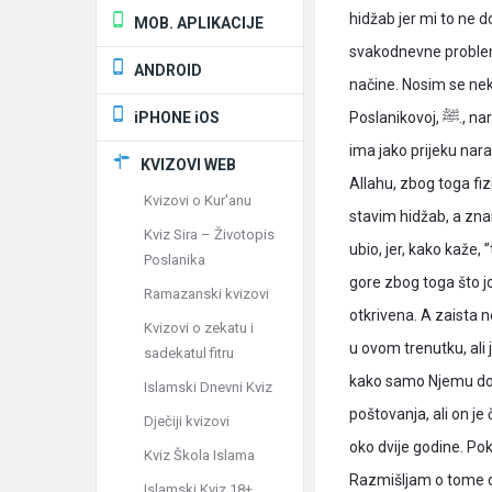
hidžab jer mi to ne d
MOB. APLIKACIJE
svakodnevne problem:
ANDROID
načine. Nosim se nek
iPHONE iOS
Poslanikovoj, ﷺ., naredbi i da se oblačim onako kako je propisano. Ali, on mi to nikako ne dozvoljava,
ima jako prijeku nar
KVIZOVI WEB
Allahu, zbog toga fiz
Kvizovi o Kur'anu
stavim hidžab, a znam
Kviz Sira – Životopis
ubio, jer, kako kaže
Poslanika
gore zbog toga što j
Ramazanski kvizovi
otkrivena. A zaista
Kvizovi o zekatu i
u ovom trenutku, ali
sadekatul fitru
kako samo Njemu dol
Islamski Dnevni Kviz
poštovanja, ali on je 
Dječiji kvizovi
oko dvije godine. Po
Kviz Škola Islama
Razmišljam o tome d
Islamski Kviz 18+