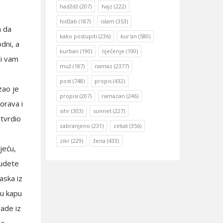
hadždž
(207)
hajz
(222)
hidžab
(187)
islam
(353)
a da
kako postupiti
(236)
kur'an
(580)
dni, a
kurban
(190)
liječenje
(190)
ji vam
muž
(187)
namaz
(2377)
post
(748)
propis
(432)
zao je
propisi
(207)
ramazan
(246)
orava i
sihr
(303)
sunnet
(227)
otvrdio
zabranjeno
(231)
zekat
(356)
zikr
(229)
žena
(433)
jeću,
budete
aska iz
nu kapu
rade iz