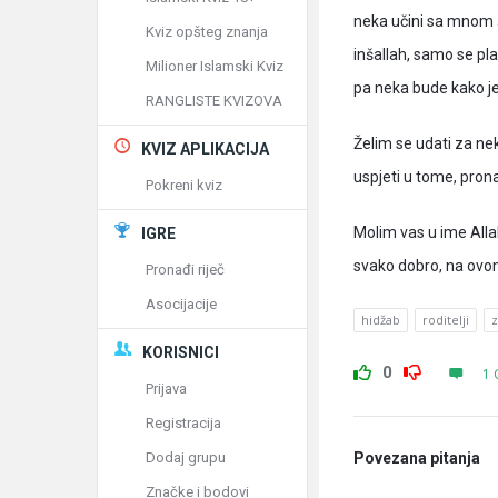
neka učini sa mnom št
Kviz opšteg znanja
inšallah, samo se pl
Milioner Islamski Kviz
pa neka bude kako je 
RANGLISTE KVIZOVA
Želim se udati za neko
KVIZ APLIKACIJA
uspjeti u tome, pron
Pokreni kviz
Molim vas u ime All
IGRE
svako dobro, na ovo
Pronađi riječ
Asocijacije
hidžab
roditelji
z
KORISNICI
0
1 
Prijava
Registracija
Dodaj grupu
Povezana pitanja
Značke i bodovi