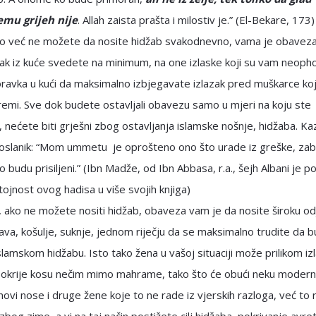
emu grijeh nije
. Allah zaista prašta i milostiv je.” (El-Bekare, 173)
ko već ne možete da nosite hidžab svakodnevno, vama je obavez
zak iz kuće svedete na minimum, na one izlaske koji su vam neopho
ravka u kući da maksimalno izbjegavate izlazak pred muškarce ko
emi. Sve dok budete ostavljali obavezu samo u mjeri na koju ste
, nećete biti grješni zbog ostavljanja islamske nošnje, hidžaba. Ka
Poslanik: “Mom ummetu je oprošteno ono što urade iz greške, zab
o budu prisiljeni.” (Ibn Madže, od Ibn Abbasa, r.a., šejh Albani je p
ojnost ovog hadisa u više svojih knjiga)
, ako ne možete nositi hidžab, obaveza vam je da nosite široku od
ava, košulje, suknje, jednom riječju da se maksimalno trudite da 
 islamskom hidžabu. Isto tako žena u vašoj situaciji može prilikom izl
pokrije kosu nečim mimo mahrame, tako što će obući neku moder
novi nose i druge žene koje to ne rade iz vjerskih razloga, već to 