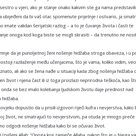
estro u vjeri, ako je stanje onako kakvim ste ga nama predstavili,
a ubijeđeni da bi vaš otac spomenute prijetnje i ostvario, ja sma
o imate validan šerijatski razlog – a to je čuvanje života i časti te
nje onoga kod koga biste se mogli skrasiti – da trenutno ne nosi
nje da je punoljetnoj ženi nošenje hidžaba stroga obaveza, i u 
ostoji razilaženje među učenjacima, što je vama, koliko vidim, v
nato, ali ako se žena nađe u situaciji kada zbog nošenja hidžaba d
en život i njena čast ili iz toga proizlazi neprirodna teškoća, kao št
 onda se bez imalo kolebanja ljudskom životu daje prednost nad
 hidžaba.
ovjeku dopustio da u prisili izgovori riječi kufra i nevjerstva, kako 
oj život, ne smatrajući to nevjerstvom, pa otuda je mnogo preče
o odgodi nošenje hidžaba kako bi se očuvao život.
Uzvišeni Allah: “Onoga koji zaniječe Allaha, nakon što je u Njega v