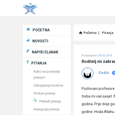
Explore
POČETNA
Početna
|
Pitanja
NOVOSTI
Pitaj
NAPIŠI ČLANAK
Postavljeno
08.09.2018
Učene
Roditelj mi zabran
PITANJA
®
Kako se postavlja
Sedin
pitanje?
Latest
Sakupljanje bodove
Pitanja
Poštovani profesore 
Postavi pitanje
treba mi vaš savjet.
Pretraži pitanja
godina. Prije dvije 
Kategorije pitanja
godine. Hvala Allahu 