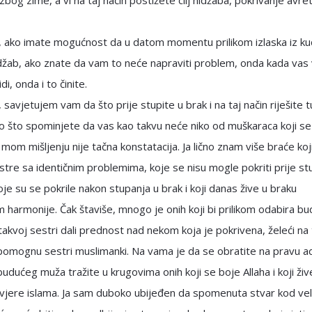
i zbog zime, a vi na taj način postižete cilj hidžaba, pokrivanje avre
, ako imate mogućnost da u datom momentu prilikom izlaska iz ku
džab, ako znate da vam to neće napraviti problem, onda kada vas
di, onda i to činite.
, savjetujem vam da što prije stupite u brak i na taj način riješite t
o što spominjete da vas kao takvu neće niko od muškaraca koji se
 mom mišljenju nije tačna konstatacija. Ja lično znam više braće koj
estre sa identičnim problemima, koje se nisu mogle pokriti prije st
koje su se pokrile nakon stupanja u brak i koji danas žive u braku
harmonije. Čak štaviše, mnogo je onih koji bi prilikom odabira b
akvoj sestri dali prednost nad nekom koja je pokrivena, želeći na 
pomognu sestri muslimanki. Na vama je da se obratite na pravu ad
udućeg muža tražite u krugovima onih koji se boje Allaha i koji ži
vjere islama. Ja sam duboko ubijeđen da spomenuta stvar kod vel