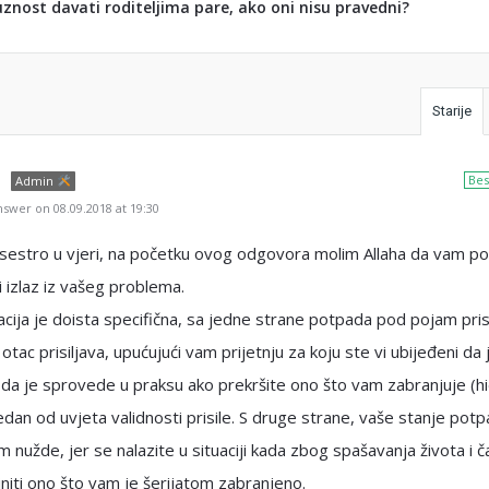
uznost davati roditeljima pare, ako oni nisu pravedni?
Starije
Bes
Admin
swer on 08.09.2018 at 19:30
sestro u vjeri, na početku ovog odgovora molim Allaha da vam po
ji izlaz iz vašeg problema.
acija je doista specifična, sa jedne strane potpada pod pojam prisi
 otac prisiljava, upućujući vam prijetnju za koju ste vi ubijeđeni da 
a je sprovede u praksu ako prekršite ono što vam zabranjuje (hi
jedan od uvjeta validnosti prisile. S druge strane, vaše stanje pot
 nužde, jer se nalazite u situaciji kada zbog spašavanja života i č
niti ono što vam je šerijatom zabranjeno.