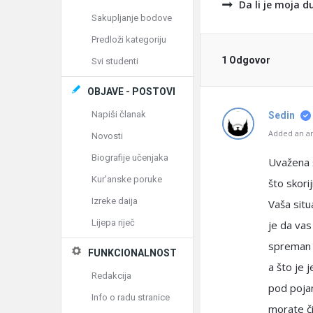
Da li je moja d
Sakupljanje bodove
Predloži kategoriju
1 Odgovor
Svi studenti
OBJAVE - POSTOVI
Napiši članak
Sedin
Added an an
Novosti
Biografije učenjaka
Uvažena 
Kur'anske poruke
što skori
Izreke daija
Vaša situ
Lijepa riječ
je da vas
spreman d
FUNKCIONALNOST
a što je 
Redakcija
pod pojam
Info o radu stranice
morate či