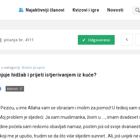
Pitaj
Pitaj
Najaktivniji članovi
Kvizovi i igre
Novosti
Učene
Učene
®
®
Navigacija
|
pitanje br. 4111
Odgovoreno
u kategoriji:
Bračni propisi
juje hidžab i prijeti istjerivanjem iz kuće?
Admin
Peziću, u ime Allaha vam se obraćam i molim za pomoć! U teškoj sam si
 Moj problem je sljedeći: Ja sam muslimanka, živim u …., imam dvadeset 
godine počela sam redovno obavljati namaz, postim još od svoje dvanaes
koji me je uputio, trudim se da što više slijedim sunnet…Ali, još uvijek n