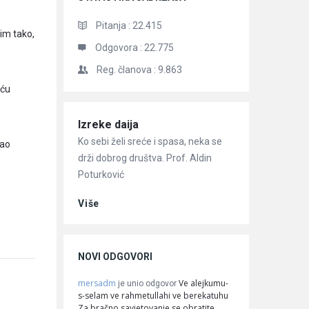
Pitanja :
22.415
im tako,
Odgovora :
22.775
Reg. članova :
9.863
 ću
Članci
Izreke daija
Ko sebi želi sreće i spasa, neka se
dao
drži dobrog društva. Prof. Aldin
Poturković
Više
NOVI ODGOVORI
mersadm
Ve alejkumu-
je unio odgovor
s-selam ve rahmetullahi ve berekatuhu
Za bračno savjetovanje se obratite