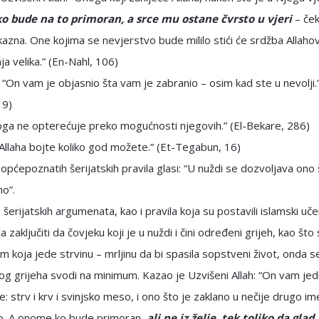
o bude na to primoran, a srce mu ostane čvrsto u vjeri
– če
kazna. One kojima se nevjerstvo bude mililo stići će srdžba Allahova
ja velika.” (En-Nahl, 106)
 “On vam je objasnio šta vam je zabranio – osim kad ste u nevolji.”
19)
koga ne opterećuje preko mogućnosti njegovih.” (El-Bekare, 286)
Allaha bojte koliko god možete.” (Et-Tegabun, 16)
općepoznatih šerijatskih pravila glasi: “U nuždi se dozvoljava ono 
o”.
šerijatskih argumenata, kao i pravila koja su postavili islamski učen
a zaključiti da čovjeku koji je u nuždi i čini određeni grijeh, kao što 
 koja jede strvinu – mrljinu da bi spasila sopstveni život, onda s
tog grijeha svodi na minimum. Kazao je Uzvišeni Allah: “On vam jed
e: strv i krv i svinjsko meso, i ono što je zaklano u nečije drugo im
vo. A onome ko bude primoran,
ali ne iz želje, tek toliko da glad