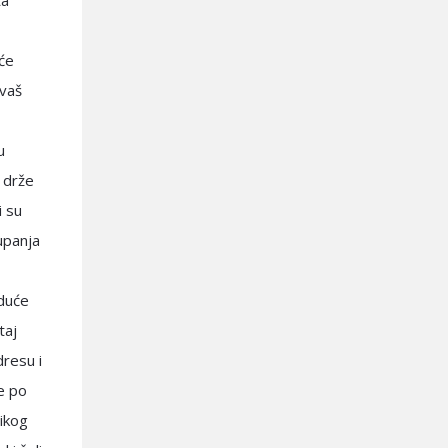
ta
će
 vaš
u
 drže
i su
upanja
uduće
taj
resu i
ve po
ikog