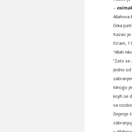
–
osimak
Allahova 
čeka patn
Kazao je:
En’am, 1
“Allah ni
“Zato se 
Jedno od 
zabranjen
Mnogo je 
kojih se d
sa osobom
činjenje 
zabranjuj
u Allaho