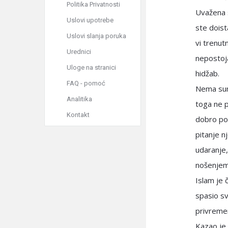
Politika Privatnosti
Uvažena s
Uslovi upotrebe
ste doist
Uslovi slanja poruka
vi trenutn
Urednici
nepostoja
Uloge na stranici
hidžab.
FAQ - pomoć
Nema sum
Analitika
toga ne p
Kontakt
dobro poz
pitanje nj
udaranje,
nošenjem
Islam je č
spasio sv
privremen
Kazao je 