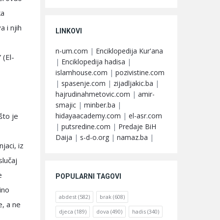
ka
 i njih
LINKOVI
n-um.com
|
Enciklopedija Kur'ana
 (El-
|
Enciklopedija hadisa
|
islamhouse.com
|
pozivistine.com
|
spasenje.com
|
zijadljakic.ba
|
hajrudinahmetovic.com
|
amir-
smajic
|
minber.ba
|
hidayaacademy.com
|
el-asr.com
što je
|
putsredine.com
|
Predaje BiH
Daija
|
s-d-o.org
|
namaz.ba
|
jaci, iz
slučaj
e
POPULARNI TAGOVI
ino
abdest
(582)
brak
(608)
e, a ne
djeca
(189)
dova
(490)
hadis
(340)