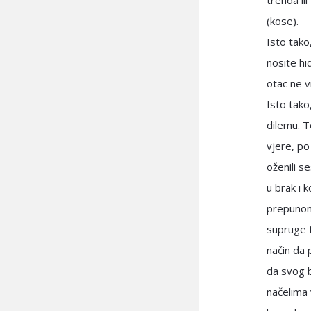
trenda il
(kose).
Isto tako
nosite hi
otac ne vi
Isto tako
dilemu. T
vjere, po
oženili s
u brak i 
prepunom 
supruge t
način da 
da svog b
načelima 