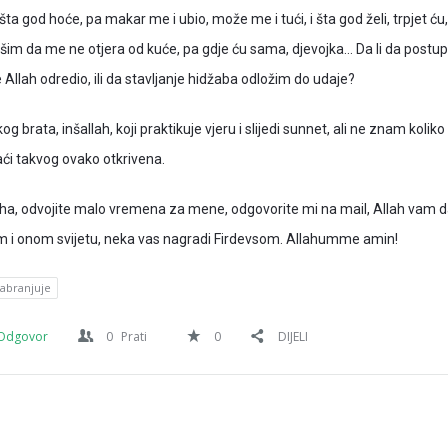
a god hoće, pa makar me i ubio, može me i tući, i šta god želi, trpjet ću,
ašim da me ne otjera od kuće, pa gdje ću sama, djevojka… Da li da postup
Allah odredio, ili da stavljanje hidžaba odložim do udaje?
g brata, inšallah, koji praktikuje vjeru i slijedi sunnet, ali ne znam koliko
aći takvog ovako otkrivena.
aha, odvojite malo vremena za mene, odgovorite mi na mail, Allah vam 
m i onom svijetu, neka vas nagradi Firdevsom. Allahumme amin!
abranjuje
Odgovor
0
Prati
0
DIJELI