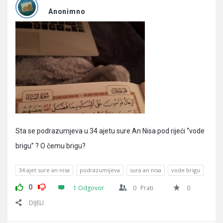
Pitanja
Anonimno
Sta se podrazumjeva u 34 ajetu sure An Nisa pod rijeći “vode
brigu” ? O čemu brigu?
34 ajet sure an nisa
podrazumijeva
sura an nisa
vode brigu
0
1 Odgovor
0
Prati
0
DIJELI