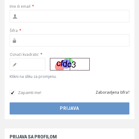
Ime ili email
*
Šifra
*
Označi kvadratić
*
Klikni na sliku za promjenu.
Zapamti me!
Zaboravljena šifra?
Sidebar
PRIJAVA SA PROFILOM