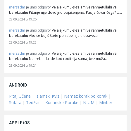
mersadm
Ve alejkumu-s-selam ve rahmetullahi ve
je unio odgovor
berekatuhu Pitanje nije dovoljno pojašenjeno. Pas je čuvar čega? U…
28.09.2024 u 19:25
mersadm
Ve alejkumu-s-selam ve rahmetullahi ve
je unio odgovor
berekatuhu Ako se bojiš štete po sebe nije ti obaveza…
28.09.2024 u 19:23
mersadm
Ve alejkumu-s-selam ve rahmetullahi ve
je unio odgovor
berekatuhu Ne treba da ide kod roditelja sama, bez muža.…
28.09.2024 u 19:21
ANDROID
Pitaj Učene
|
Islamski Kviz
|
Namaz korak po korak
|
Sufara
|
Tedžvid
|
Kur'anske Poruke
|
N-UM
|
Minber
APPLE iOS