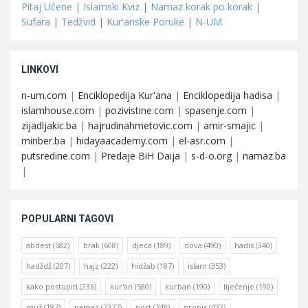
Pitaj Učene
|
Islamski Kviz
|
Namaz korak po korak
|
Sufara
|
Tedžvid
|
Kur'anske Poruke
|
N-UM
LINKOVI
n-um.com
|
Enciklopedija Kur'ana
|
Enciklopedija hadisa
|
islamhouse.com
|
pozivistine.com
|
spasenje.com
|
zijadljakic.ba
|
hajrudinahmetovic.com
|
amir-smajic
|
minber.ba
|
hidayaacademy.com
|
el-asr.com
|
putsredine.com
|
Predaje BiH Daija
|
s-d-o.org
|
namaz.ba
|
POPULARNI TAGOVI
abdest
(582)
brak
(608)
djeca
(189)
dova
(490)
hadis
(340)
hadždž
(207)
hajz
(222)
hidžab
(187)
islam
(353)
kako postupiti
(236)
kur'an
(580)
kurban
(190)
liječenje
(190)
muž
(187)
namaz
(2377)
post
(748)
propis
(432)