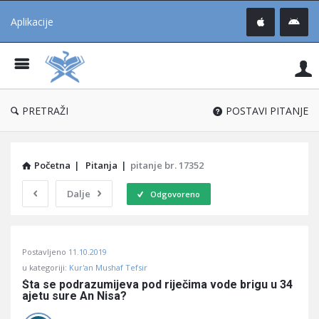
Aplikacije
Pit
Uč
®
PRETRAŽI
POSTAVI PITANJE
Početna
|
Pitanja
|
pitanje br. 17352
Dalje
Odgovoreno
Pitaj
Postavljeno
11.10.2019
Učene
u kategoriji:
Kur'an Mushaf Tefsir
®
Šta se podrazumijeva pod riječima vode brigu u 34 
ajetu sure An Nisa?
Latest