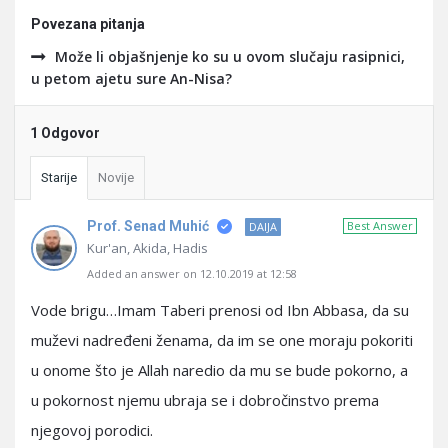
Povezana pitanja
Može li objašnjenje ko su u ovom slučaju rasipnici,
u petom ajetu sure An-Nisa?
1 Odgovor
Starije
Novije
Prof. Senad Muhić
Best Answer
DAIJA
Kur'an, Akida, Hadis
Added an answer on 12.10.2019 at 12:58
Vode brigu…Imam Taberi prenosi od Ibn Abbasa, da su
muževi nadređeni ženama, da im se one moraju pokoriti
u onome što je Allah naredio da mu se bude pokorno, a
u pokornost njemu ubraja se i dobročinstvo prema
njegovoj porodici.