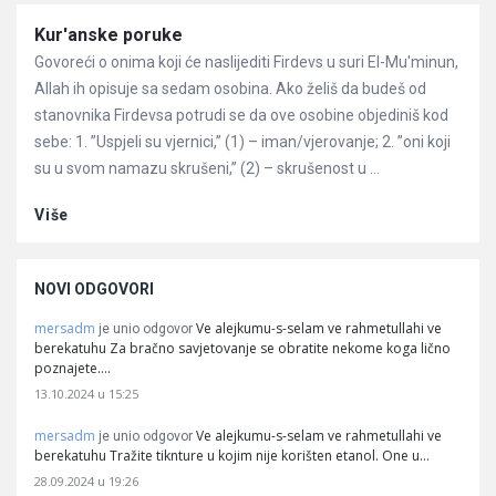
Članci
Kur'anske poruke
Govoreći o onima koji će naslijediti Firdevs u suri El-Mu'minun,
Allah ih opisuje sa sedam osobina. Ako želiš da budeš od
stanovnika Firdevsa potrudi se da ove osobine objediniš kod
sebe: 1. ”Uspjeli su vjernici,” (1) – iman/vjerovanje; 2. ”oni koji
su u svom namazu skrušeni,” (2) – skrušenost u ...
Više
NOVI ODGOVORI
mersadm
Ve alejkumu-s-selam ve rahmetullahi ve
je unio odgovor
berekatuhu Za bračno savjetovanje se obratite nekome koga lično
poznajete.…
13.10.2024 u 15:25
mersadm
Ve alejkumu-s-selam ve rahmetullahi ve
je unio odgovor
berekatuhu Tražite tiknture u kojim nije korišten etanol. One u…
28.09.2024 u 19:26