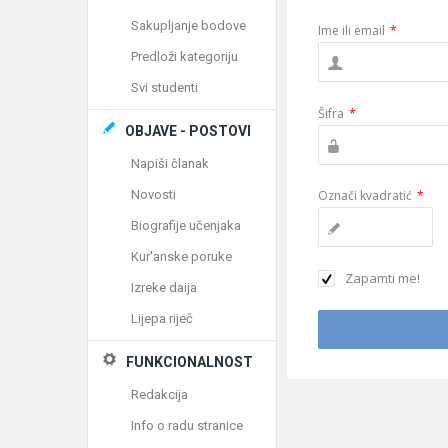
Sakupljanje bodove
Ime ili email
*
Predloži kategoriju
Svi studenti
Šifra
*
OBJAVE - POSTOVI
Napiši članak
Novosti
Označi kvadratić
*
Biografije učenjaka
Kur'anske poruke
Zapamti me!
Izreke daija
Lijepa riječ
FUNKCIONALNOST
Redakcija
Info o radu stranice