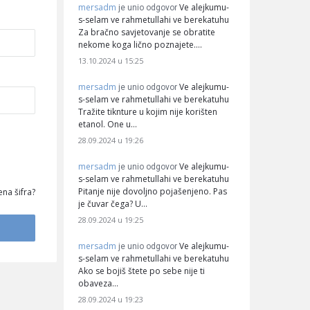
mersadm
Ve alejkumu-
je unio odgovor
s-selam ve rahmetullahi ve berekatuhu
Za bračno savjetovanje se obratite
nekome koga lično poznajete.…
13.10.2024 u 15:25
mersadm
Ve alejkumu-
je unio odgovor
s-selam ve rahmetullahi ve berekatuhu
Tražite tiknture u kojim nije korišten
etanol. One u…
28.09.2024 u 19:26
mersadm
Ve alejkumu-
je unio odgovor
s-selam ve rahmetullahi ve berekatuhu
Pitanje nije dovoljno pojašenjeno. Pas
na šifra?
je čuvar čega? U…
28.09.2024 u 19:25
mersadm
Ve alejkumu-
je unio odgovor
s-selam ve rahmetullahi ve berekatuhu
Ako se bojiš štete po sebe nije ti
obaveza…
28.09.2024 u 19:23