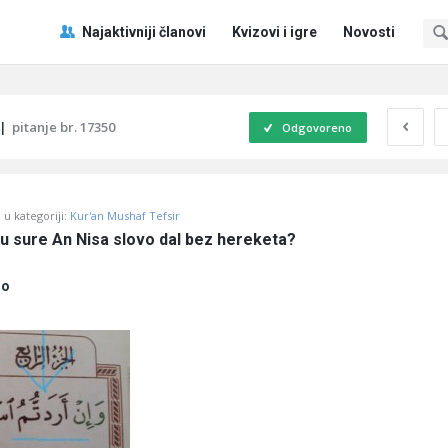
Pitaj
Pitaj
Najaktivniji članovi
Kvizovi i igre
Novosti
Učene
Učene
®
®
Navigacija
|
pitanje br. 17350
Odgovoreno
u kategoriji:
Kur'an Mushaf Tefsir
tu sure An Nisa slovo dal bez hereketa?
no