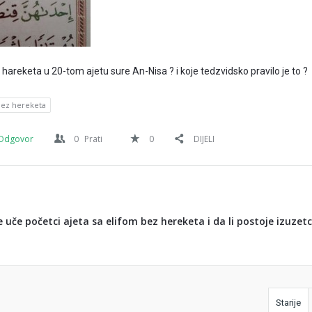
 hareketa u 20-tom ajetu sure An-Nisa ? i koje tedzvidsko pravilo je to ?
bez hereketa
Odgovor
0
Prati
0
DIJELI
e uče početci ajeta sa elifom bez hereketa i da li postoje izuzetc
Starije