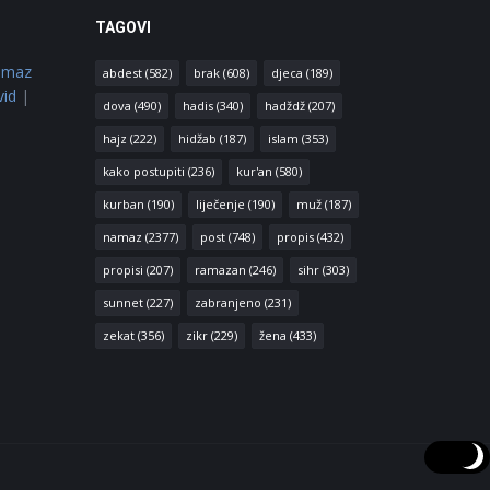
TAGOVI
amaz
abdest
(582)
brak
(608)
djeca
(189)
vid
|
dova
(490)
hadis
(340)
hadždž
(207)
hajz
(222)
hidžab
(187)
islam
(353)
kako postupiti
(236)
kur'an
(580)
kurban
(190)
liječenje
(190)
muž
(187)
namaz
(2377)
post
(748)
propis
(432)
propisi
(207)
ramazan
(246)
sihr
(303)
sunnet
(227)
zabranjeno
(231)
zekat
(356)
zikr
(229)
žena
(433)