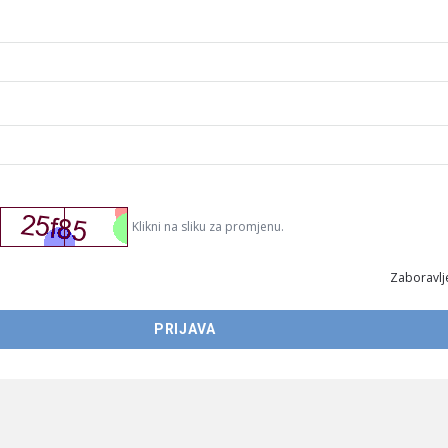
Klikni na sliku za promjenu.
Zaboravlje