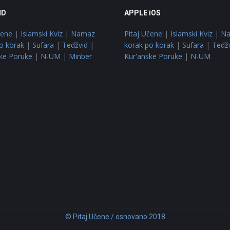
ID
APPLE iOS
čene
|
Islamski Kviz
|
Namaz
Pitaj Učene
|
Islamski Kviz
|
N
o korak
|
Sufara
|
Tedžvid
|
korak po korak
|
Sufara
|
Tedž
ke Poruke
|
N-UM
|
Minber
Kur'anske Poruke
|
N-UM
© Pitaj Učene / osnovano 2018