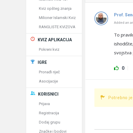
Kviz opšteg znanja
Prof. Se
Milioner Islamski Kviz
Added an an
RANGLISTE KVIZOVA
To pravil
KVIZ APLIKACIJA
ishodište,
Pokreni kviz
svojstva 
IGRE
0
Pronađi riječ
Asocijacije
KORISNICI
Potrebno je
Prijava
Registracija
Dodaj grupu
Značke i bodovi