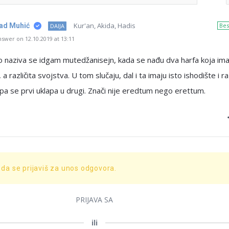
Kur'an, Akida, Hadis
nad Muhić
Bes
DAIJA
swer on 12.10.2019 at 13:11
o naziva se idgam mutedžanisejn, kada se nađu dva harfa koja ima
 a različita svojstva. U tom slučaju, dal i ta imaju isto ishodište i raz
pa se prvi uklapa u drugi. Znači nije eredtum nego erettum.
 da se prijaviš za unos odgovora.
PRIJAVA SA
ili