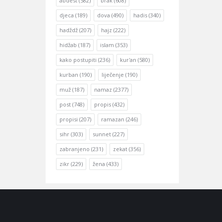
abdest
(582)
brak
(608)
djeca
(189)
dova
(490)
hadis
(340)
hadždž
(207)
hajz
(222)
hidžab
(187)
islam
(353)
kako postupiti
(236)
kur'an
(580)
kurban
(190)
liječenje
(190)
muž
(187)
namaz
(2377)
post
(748)
propis
(432)
propisi
(207)
ramazan
(246)
sihr
(303)
sunnet
(227)
zabranjeno
(231)
zekat
(356)
zikr
(229)
žena
(433)