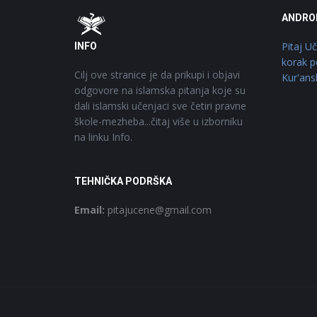
Footer
O
ANDRO
Pitaj U
INFO
korak p
Cilj ove stranice je da prikupi i objavi
Kur'ans
odgovore na islamska pitanja koje su
dali islamski učenjaci sve četiri pravne
škole-mezheba...čitaj više u izborniku
na linku Info.
TEHNIČKA PODRŠKA
Email:
pitajucene@gmail.com