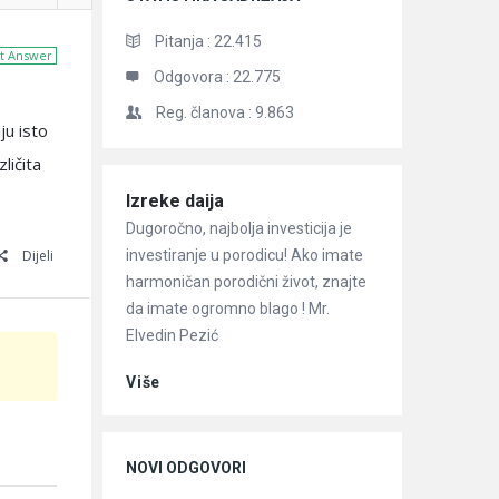
Pitanja :
22.415
t Answer
Odgovora :
22.775
Reg. članova :
9.863
ju isto
ličita
Članci
Izreke daija
Dugoročno, najbolja investicija je
investiranje u porodicu! Ako imate
Dijeli
harmoničan porodični život, znajte
da imate ogromno blago ! Mr.
Elvedin Pezić
Više
NOVI ODGOVORI