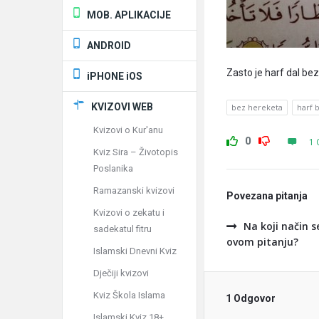
MOB. APLIKACIJE
ANDROID
Zasto je harf dal bez
iPHONE iOS
KVIZOVI WEB
bez hereketa
harf 
Kvizovi o Kur'anu
0
1 
Kviz Sira – Životopis
Poslanika
Ramazanski kvizovi
Povezana pitanja
Kvizovi o zekatu i
Na koji način s
sadekatul fitru
ovom pitanju?
Islamski Dnevni Kviz
Dječiji kvizovi
Kviz Škola Islama
1 Odgovor
Islamski Kviz 18+