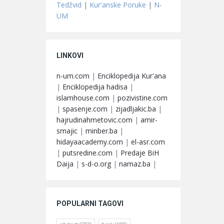
Tedžvid
|
Kur'anske Poruke
|
N-
UM
LINKOVI
n-um.com
|
Enciklopedija Kur'ana
|
Enciklopedija hadisa
|
islamhouse.com
|
pozivistine.com
|
spasenje.com
|
zijadljakic.ba
|
hajrudinahmetovic.com
|
amir-
smajic
|
minber.ba
|
hidayaacademy.com
|
el-asr.com
|
putsredine.com
|
Predaje BiH
Daija
|
s-d-o.org
|
namaz.ba
|
POPULARNI TAGOVI