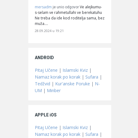
mersadm
Ve alejkumu-
je unio odgovor
s-selam ve rahmetullahi ve berekatuhu
Ne treba da ide kod roditelja sama, bez
muža.…
28.09.2024 u 19:21
ANDROID
Pitaj Učene
|
Islamski Kviz
|
Namaz korak po korak
|
Sufara
|
Tedžvid
|
Kur'anske Poruke
|
N-
UM
|
Minber
APPLE iOS
Pitaj Učene
|
Islamski Kviz
|
Namaz korak po korak
|
Sufara
|