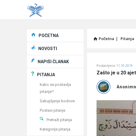
Explore
POČETNA
Početna
|
Pitanja
NOVOSTI
Pitaj
NAPIŠI ČLANAK
Postavljeno
11.10.2019
Učene
Zašto je u 20 aje
PITANJA
®
Kako se postavlja
Anonim
pitanje?
Latest
Sakupljanje bodove
Pitanja
Postavi pitanje
Pretraži pitanja
Kategorije pitanja