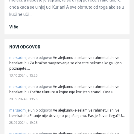
meleci, a napuste je šejtani, te se u njoj poveća svako dobro,
onda kada se u njoj uči Kur’an! A sve obrnuto od toga ako se u
kući ne uči ...
Više
NOVI ODGOVORI
mersadm
Ve alejkumu-s-selam ve rahmetullahi ve
je unio odgovor
berekatuhu Za bračno savjetovanje se obratite nekome koga lično
poznajete.…
13.10.2024 u 15:25
mersadm
Ve alejkumu-s-selam ve rahmetullahi ve
je unio odgovor
berekatuhu Tražite tiknture u kojim nije korišten etanol. One u…
28.09.2024 u 19:26
mersadm
Ve alejkumu-s-selam ve rahmetullahi ve
je unio odgovor
berekatuhu Pitanje nije dovoljno pojašenjeno. Pas je čuvar čega? U…
28.09.2024 u 19:25
mersadm
Ve alejkumu-s-selam ve rahmetullahi ve