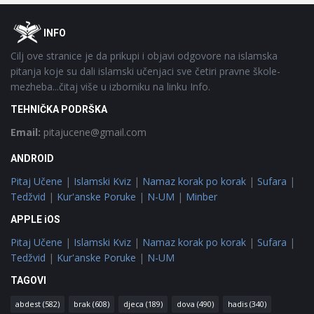
Footer
O
INFO
Cilj ove stranice je da prikupi i objavi odgovore na islamska
pitanja koje su dali islamski učenjaci sve četiri pravne škole-
mezheba...čitaj više u izborniku na linku Info.
TEHNIČKA PODRŠKA
Email:
pitajucene@gmail.com
ANDROID
Pitaj Učene
|
Islamski Kviz
|
Namaz korak po korak
|
Sufara
|
Tedžvid
|
Kur'anske Poruke
|
N-UM
|
Minber
APPLE iOS
Pitaj Učene
|
Islamski Kviz
|
Namaz korak po korak
|
Sufara
|
Tedžvid
|
Kur'anske Poruke
|
N-UM
TAGOVI
abdest
(582)
brak
(608)
djeca
(189)
dova
(490)
hadis
(340)