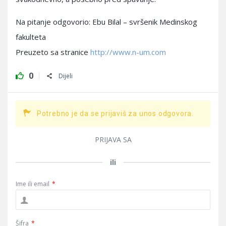
Na pitanje odgovorio: Ebu Bilal – svršenik Medinskog
fakulteta
Preuzeto sa stranice
http://www.n-um.com
0
Dijeli
Potrebno je da se prijaviš za unos odgovora.
PRIJAVA SA
ili
Ime ili email
*
Šifra
*