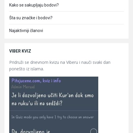
Kako se sakupljaju bodovi?
Šta su značke i bodovi?
Najaktivniji članovi
VIBER KVIZ
Pridruži se dnevnom kvizu na Viberu i nauči svaki dan
ponešto iz islama.