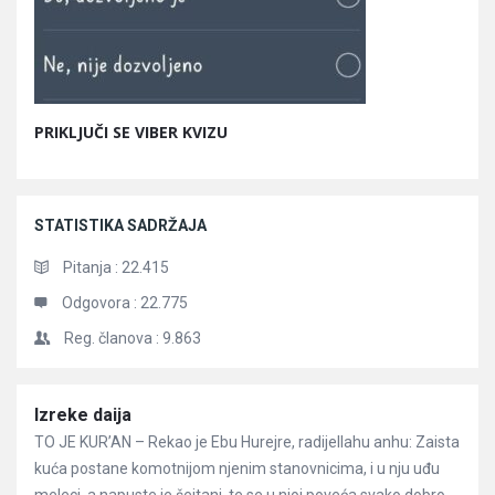
PRIKLJUČI SE VIBER KVIZU
STATISTIKA SADRŽAJA
Pitanja :
22.415
Odgovora :
22.775
Reg. članova :
9.863
Članci
Izreke daija
TO JE KUR’AN – Rekao je Ebu Hurejre, radijellahu anhu: Zaista
kuća postane komotnijom njenim stanovnicima, i u nju uđu