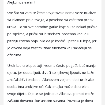
Alejkumus-selam!
Sve što su vam te žene savjetovale nema veze nikakve
sa islamom prije svega, a posebno sa zaštitom protiv
uroka. To su sve narodne gatke koje su se nekad pričale
po sijelima, a pričali su ih sihrbazi, posebno kad je u
pitanju crvena boja, bilo da je končić u pitanju ili krpa, jer
je crvena boja zaštitni znak sihirbaza koji sarađuju sa
džinnima.
Urok kao urok postoji i veoma često pogađa baš manju
djecu, jer dosta ljudi, diveći se njihovoj ljepoti, ne kaže
„mašallah!“, i onda se, Allahovom voljom, desi urok ako
osoba ima urokljive oči. Čak i majka može da urekne
svoje dijete. Dijete se jedino uz Allahovu pomoć može
zaštititi dovama i kur’anskim surama. Poznata je dova