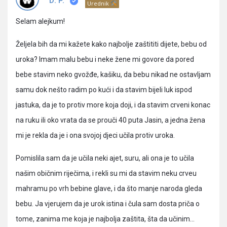
Pitanja
D. P.
Urednik
Selam alejkum!
Željela bih da mi kažete kako najbolje zaštititi dijete, bebu od
uroka? Imam malu bebu i neke žene mi govore da pored
bebe stavim neko gvožđe, kašiku, da bebu nikad ne ostavljam
samu dok nešto radim po kući i da stavim bijeli luk ispod
jastuka, da je to protiv more koja doji, i da stavim crveni konac
na ruku ili oko vrata da se prouči 40 puta Jasin, a jedna žena
mi je rekla da je i ona svojoj djeci učila protiv uroka.
Pomislila sam da je učila neki ajet, suru, ali ona je to učila
našim običnim riječima, i rekli su mi da stavim neku crveu
mahramu po vrh bebine glave, i da što manje naroda gleda
bebu. Ja vjerujem da je urok istina i čula sam dosta priča o
tome, zanima me koja je najbolja zaštita, šta da učinim…