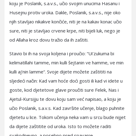
koju je Poslanik, s.a.v.s., učio svojim unucima Hasanu i
Husejnu protiv uroka. Dakle, Poslanik, s.a.v.s., nije oko
njih stavljao nikakve končiće, niti je na kakav konac učio
sure, niti je stavljao crvene krpe, niti bijeli luk, nego je
od Allaha kroz dovu tražio da ih zaštiti.
Stavio bi ih na svoja koljena i proučio: “Ui’zukuma bi
kelimatillahi tamme, min kulli šejtanin ve hamme, ve min
kulli aj’nin lamme“. Svoje dijete možete zaštititi na
sljedeći način: Kad vam hoće doći gosti ili kad vi idete u
goste, kod djetetove glave proučiti sure Felek, Nas i
Ajetul-Kursijju te dovu koju sam već napisao, a koju je
učio Poslanik, s.a.v.s. Kad završite učenje, blago puhnite
djetetu u lice. Tokom učenja neka vam u srcu bude nijjet
da dijete zaštitite od uroka. Isto to možete raditi
svakodnevno, a posebno pred spavanje.