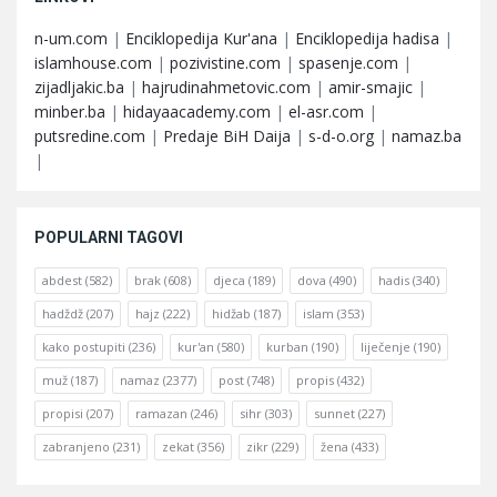
n-um.com
|
Enciklopedija Kur'ana
|
Enciklopedija hadisa
|
islamhouse.com
|
pozivistine.com
|
spasenje.com
|
zijadljakic.ba
|
hajrudinahmetovic.com
|
amir-smajic
|
minber.ba
|
hidayaacademy.com
|
el-asr.com
|
putsredine.com
|
Predaje BiH Daija
|
s-d-o.org
|
namaz.ba
|
POPULARNI TAGOVI
abdest
(582)
brak
(608)
djeca
(189)
dova
(490)
hadis
(340)
hadždž
(207)
hajz
(222)
hidžab
(187)
islam
(353)
kako postupiti
(236)
kur'an
(580)
kurban
(190)
liječenje
(190)
muž
(187)
namaz
(2377)
post
(748)
propis
(432)
propisi
(207)
ramazan
(246)
sihr
(303)
sunnet
(227)
zabranjeno
(231)
zekat
(356)
zikr
(229)
žena
(433)