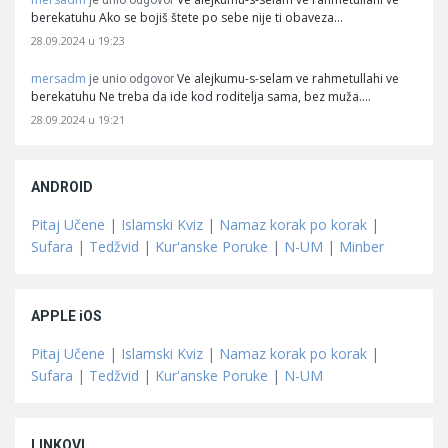
je unio odgovor
berekatuhu Ako se bojiš štete po sebe nije ti obaveza…
28.09.2024 u 19:23
mersadm
Ve alejkumu-s-selam ve rahmetullahi ve
je unio odgovor
berekatuhu Ne treba da ide kod roditelja sama, bez muža.…
28.09.2024 u 19:21
ANDROID
Pitaj Učene
|
Islamski Kviz
|
Namaz korak po korak
|
Sufara
|
Tedžvid
|
Kur'anske Poruke
|
N-UM
|
Minber
APPLE iOS
Pitaj Učene
|
Islamski Kviz
|
Namaz korak po korak
|
Sufara
|
Tedžvid
|
Kur'anske Poruke
|
N-UM
LINKOVI