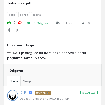
Treba mi savjet!
beba
džinna
zaštita
0
1 Odgovor
0
Prati
0
DIJELI
Povezana pitanja
Da li je moguće da nam neko napravi sihr da
počinimo samoubistvo?
1 Odgovor
Starije
Novije
D. P.
Best Answer
Urednik
Added an answer on 06.09.2018 at 17:14