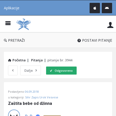
Aplikacije
Pit
Uč
®
PRETRAŽI
POSTAVI PITANJE
Početna
|
Pitanja
|
pitanje br. 3944
Dalje
Odgovoreno
Pitaj
Postavljeno
06.09.2018
Učene
u kategoriji:
Sihr Zapis Urok Vesvese
®
Zaštita bebe od džinna
Latest