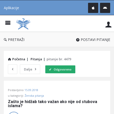
Aplikacije
Pit
Uč
®
PRETRAŽI
POSTAVI PITANJE
Početna
|
Pitanja
|
pitanje br. 4479
Dalje
Odgovoreno
Pitaj
Postavljeno
15.09.2018
Učene
u kategoriji:
Ženska pitanja
®
Zašto je hidžab tako važan ako nije od stubova 
islama?
Latest