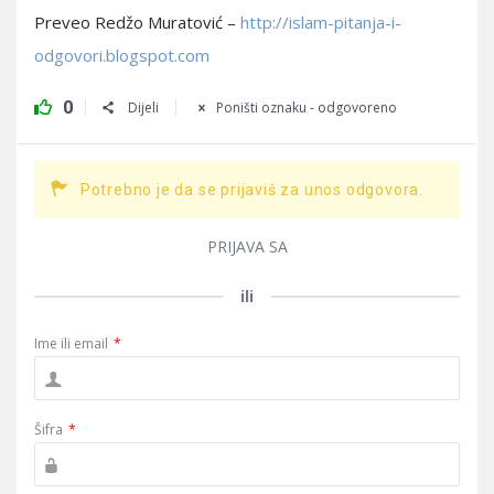
Preveo Redžo Muratović –
http://islam-pitanja-i-
odgovori.blogspot.com
0
Dijeli
Poništi oznaku - odgovoreno
Potrebno je da se prijaviš za unos odgovora.
PRIJAVA SA
ili
Ime ili email
*
Šifra
*