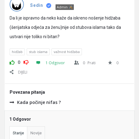
Pitanja
Sedin
Admin
Da li je ispravno da neko kaže da iskreno nošenje hidžaba
(šerijatska odjeća za ženu)nije od stubova islama tako da
ustvari nije toliko ni bitan?
hidžab
stub islama
važnost hidžaba
0
1 Odgovor
0
Prati
0
DIJELI
Povezana pitanja
Kada počinje nifas ?
1 Odgovor
Starije
Novije