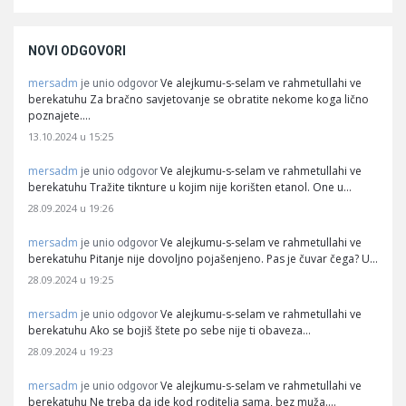
NOVI ODGOVORI
mersadm
Ve alejkumu-s-selam ve rahmetullahi ve
je unio odgovor
berekatuhu Za bračno savjetovanje se obratite nekome koga lično
poznajete.…
13.10.2024 u 15:25
mersadm
Ve alejkumu-s-selam ve rahmetullahi ve
je unio odgovor
berekatuhu Tražite tiknture u kojim nije korišten etanol. One u…
28.09.2024 u 19:26
mersadm
Ve alejkumu-s-selam ve rahmetullahi ve
je unio odgovor
berekatuhu Pitanje nije dovoljno pojašenjeno. Pas je čuvar čega? U…
28.09.2024 u 19:25
mersadm
Ve alejkumu-s-selam ve rahmetullahi ve
je unio odgovor
berekatuhu Ako se bojiš štete po sebe nije ti obaveza…
28.09.2024 u 19:23
mersadm
Ve alejkumu-s-selam ve rahmetullahi ve
je unio odgovor
berekatuhu Ne treba da ide kod roditelja sama, bez muža.…