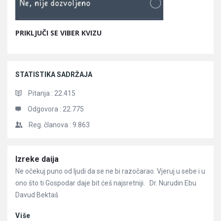
PRIKLJUČI SE VIBER KVIZU
STATISTIKA SADRŽAJA
Pitanja :
22.415
Odgovora :
22.775
Reg. članova :
9.863
Članci
Izreke daija
Ne očekuj puno od ljudi da se ne bi razočarao. Vjeruj u sebe i u
ono što ti Gospodar daje bit ćeš najsretniji. Dr. Nurudin Ebu
Davud Bektaš
Više