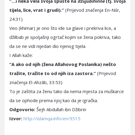
“…i neka vela svoja spuste na
(tj. svoja
džujubihinne
tijela, lice, vrat i grudi).”
(Prijevod značenja En-Nūr,
24:31)
Veo (khimar) je ono što ide sa glave i prekriva lice, a
džilbab je spoljašnji ogrtač kojim se žena pokriva, tako
da se ne vidi nijedan dio njenog tijela.
I Allah kaže:
“A ako od njih (žena Allahovog Poslanika) nešto
tražite, tražite to od njih iza zastora.”
(Prijevod
značenja El-Ahzāb, 33:53)
To je zaštita za ženu tako da nema mjesta za muškarce
da se ophode prema njoj kao da je igračka.
Odgovorio:
Šejh Abdullah ibn Džibrin
Izvor:
http://islamqa.info/en/9515