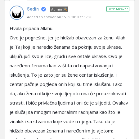
Sedin
Best Answer
Admin
Added an answer on 15.09.2018 at 17:26
Hvala pripada Allahu.
Ovo je pogrešno, jer je hidžab obavezan za ženu. Allah
je Taj koji je naredio ženama da pokriju svoje ukrase,
uključujući svoje lice, grudi i sve ostale ukrase. Ovo je
naređeno ženama kao zaštita od napastvovanja i
iskušenja. To je zato jer su žene centar iskušenja, i
centar pažnje pogleda onih koji su time iskušani. Tako
da, ako žena otkrije svoju ljepotu ona će prouzrokovati
strasti, i biće privlačna ljudima i oni će je slijediti. Ovakav
je slučaj sa mnogim nemoralnim radnjama kao što je
zinaluk i sa stvarima koje vode u njega. Tako da je
hidžab obavezan ženama i naređen im je ajetom: