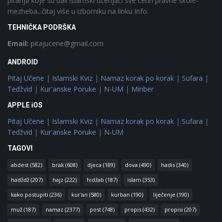
pitanja koje su dali islamski učenjaci sve četiri pravne škole-
mezheba...čitaj više u izborniku na linku Info.
TEHNIČKA PODRŠKA
Email:
pitajucene@gmail.com
ANDROID
Pitaj Učene
|
Islamski Kviz
|
Namaz korak po korak
|
Sufara
|
Tedžvid
|
Kur'anske Poruke
|
N-UM
|
Minber
APPLE iOS
Pitaj Učene
|
Islamski Kviz
|
Namaz korak po korak
|
Sufara
|
Tedžvid
|
Kur'anske Poruke
|
N-UM
TAGOVI
abdest
(582)
brak
(608)
djeca
(189)
dova
(490)
hadis
(340)
hadždž
(207)
hajz
(222)
hidžab
(187)
islam
(353)
kako postupiti
(236)
kur'an
(580)
kurban
(190)
liječenje
(190)
muž
(187)
namaz
(2377)
post
(748)
propis
(432)
propisi
(207)