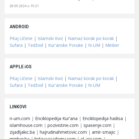
28.09.2024 u 19:21
ANDROID
Pitaj Učene
|
Islamski Kviz
|
Namaz korak po korak
|
Sufara
|
Tedžvid
|
Kur'anske Poruke
|
N-UM
|
Minber
APPLE iOS
Pitaj Učene
|
Islamski Kviz
|
Namaz korak po korak
|
Sufara
|
Tedžvid
|
Kur'anske Poruke
|
N-UM
LINKOVI
n-um.com
|
Enciklopedija Kur'ana
|
Enciklopedija hadisa
|
islamhouse.com
|
pozivistine.com
|
spasenje.com
|
zijadljakic.ba
|
hajrudinahmetovic.com
|
amir-smajic
|
minber.ba
|
hidayaacademy.com
|
el-asr.com
|