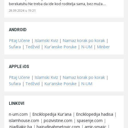
berekatuhu Ne treba da ide kod roditelja sama, bez muža.…
28.09.2024 u 19:21
ANDROID
Pitaj Učene
|
Islamski Kviz
|
Namaz korak po korak
|
Sufara
|
Tedžvid
|
Kur'anske Poruke
|
N-UM
|
Minber
APPLE iOS
Pitaj Učene
|
Islamski Kviz
|
Namaz korak po korak
|
Sufara
|
Tedžvid
|
Kur'anske Poruke
|
N-UM
LINKOVI
n-um.com
|
Enciklopedija Kur'ana
|
Enciklopedija hadisa
|
islamhouse.com
|
pozivistine.com
|
spasenje.com
|
zijadljakic.ba
|
hajrudinahmetovic.com
|
amir-smajic
|