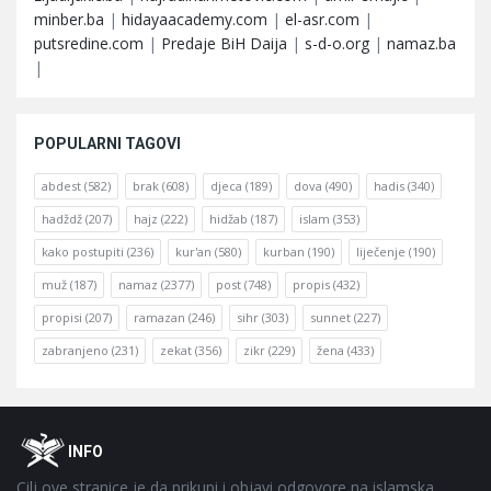
minber.ba
|
hidayaacademy.com
|
el-asr.com
|
putsredine.com
|
Predaje BiH Daija
|
s-d-o.org
|
namaz.ba
|
POPULARNI TAGOVI
abdest
(582)
brak
(608)
djeca
(189)
dova
(490)
hadis
(340)
hadždž
(207)
hajz
(222)
hidžab
(187)
islam
(353)
kako postupiti
(236)
kur'an
(580)
kurban
(190)
liječenje
(190)
muž
(187)
namaz
(2377)
post
(748)
propis
(432)
propisi
(207)
ramazan
(246)
sihr
(303)
sunnet
(227)
zabranjeno
(231)
zekat
(356)
zikr
(229)
žena
(433)
Footer
O
INFO
Cilj ove stranice je da prikupi i objavi odgovore na islamska