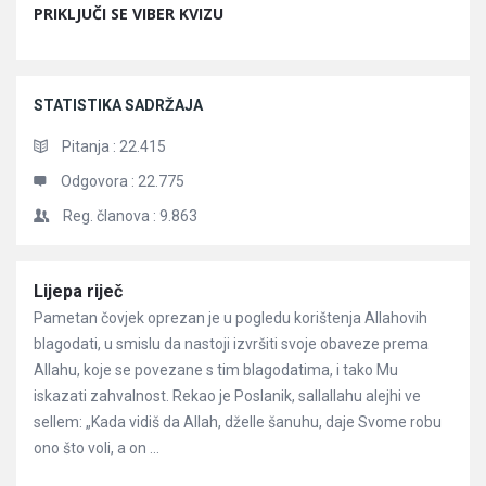
PRIKLJUČI SE VIBER KVIZU
STATISTIKA SADRŽAJA
Pitanja :
22.415
Odgovora :
22.775
Reg. članova :
9.863
Članci
Lijepa riječ
Pametan čovjek oprezan je u pogledu korištenja Allahovih
blagodati, u smislu da nastoji izvršiti svoje obaveze prema
Allahu, koje se povezane s tim blagodatima, i tako Mu
iskazati zahvalnost. Rekao je Poslanik, sallallahu alejhi ve
sellem: „Kada vidiš da Allah, dželle šanuhu, daje Svome robu
ono što voli, a on ...