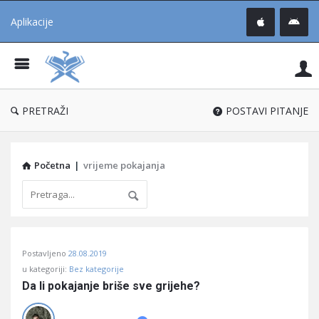
Aplikacije
Pit
Uč
®
PRETRAŽI
POSTAVI PITANJE
Početna
|
vrijeme pokajanja
Pitaj
Postavljeno
28.08.2019
Učene
u kategoriji:
Bez kategorije
®
Da li pokajanje briše sve grijehe?
Latest