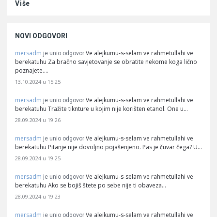
Više
NOVI ODGOVORI
mersadm
Ve alejkumu-s-selam ve rahmetullahi ve
je unio odgovor
berekatuhu Za bračno savjetovanje se obratite nekome koga lično
poznajete.…
13.10.2024 u 15:25
mersadm
Ve alejkumu-s-selam ve rahmetullahi ve
je unio odgovor
berekatuhu Tražite tiknture u kojim nije korišten etanol. One u…
28.09.2024 u 19:26
mersadm
Ve alejkumu-s-selam ve rahmetullahi ve
je unio odgovor
berekatuhu Pitanje nije dovoljno pojašenjeno. Pas je čuvar čega? U…
28.09.2024 u 19:25
mersadm
Ve alejkumu-s-selam ve rahmetullahi ve
je unio odgovor
berekatuhu Ako se bojiš štete po sebe nije ti obaveza…
28.09.2024 u 19:23
mersadm
Ve alejkumu-s-selam ve rahmetullahi ve
je unio odgovor