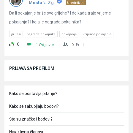
Pitanja
Mustafa Zg
Urednik
Da li pokajanje briše sve grijehe? I do kada traje vrijeme
pokajanja? I koja je nagrada pokajnika?
grijesi
nagrada pokajnika
pokajanje
vrijeme pokajanja
0
1 Odgovor
0
Prati
Sidebar
PRIJAVA SA PROFILOM
Kako se postavlja pitanje?
Kako se sakupljaju bodovi?
Šta su značke i bodovi?
Najaktivniji članovi