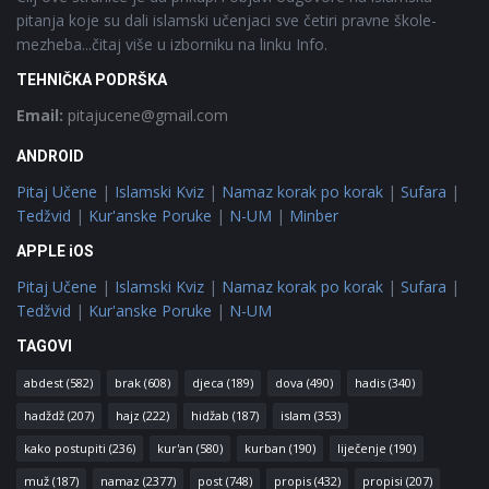
pitanja koje su dali islamski učenjaci sve četiri pravne škole-
mezheba...čitaj više u izborniku na linku Info.
TEHNIČKA PODRŠKA
Email:
pitajucene@gmail.com
ANDROID
Pitaj Učene
|
Islamski Kviz
|
Namaz korak po korak
|
Sufara
|
Tedžvid
|
Kur'anske Poruke
|
N-UM
|
Minber
APPLE iOS
Pitaj Učene
|
Islamski Kviz
|
Namaz korak po korak
|
Sufara
|
Tedžvid
|
Kur'anske Poruke
|
N-UM
TAGOVI
abdest
(582)
brak
(608)
djeca
(189)
dova
(490)
hadis
(340)
hadždž
(207)
hajz
(222)
hidžab
(187)
islam
(353)
kako postupiti
(236)
kur'an
(580)
kurban
(190)
liječenje
(190)
muž
(187)
namaz
(2377)
post
(748)
propis
(432)
propisi
(207)