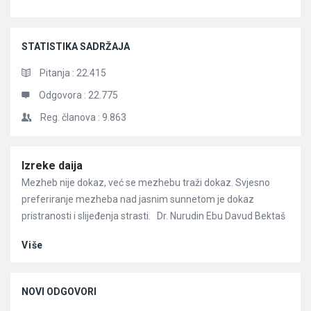
STATISTIKA SADRŽAJA
Pitanja :
22.415
Odgovora :
22.775
Reg. članova :
9.863
Članci
Izreke daija
Mezheb nije dokaz, već se mezhebu traži dokaz. Svjesno
preferiranje mezheba nad jasnim sunnetom je dokaz
pristranosti i slijeđenja strasti. Dr. Nurudin Ebu Davud Bektaš
Više
NOVI ODGOVORI