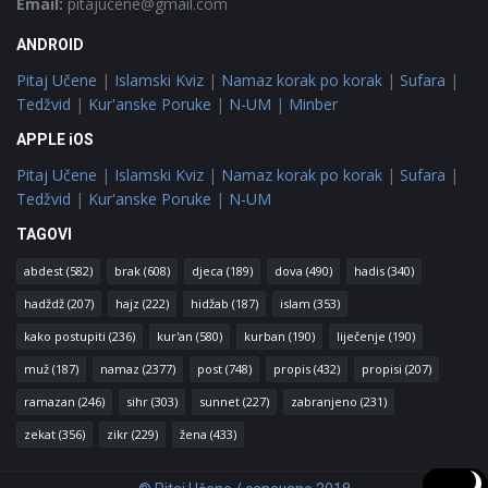
Email:
pitajucene@gmail.com
ANDROID
Pitaj Učene
|
Islamski Kviz
|
Namaz korak po korak
|
Sufara
|
Tedžvid
|
Kur'anske Poruke
|
N-UM
|
Minber
APPLE iOS
Pitaj Učene
|
Islamski Kviz
|
Namaz korak po korak
|
Sufara
|
Tedžvid
|
Kur'anske Poruke
|
N-UM
TAGOVI
abdest
(582)
brak
(608)
djeca
(189)
dova
(490)
hadis
(340)
hadždž
(207)
hajz
(222)
hidžab
(187)
islam
(353)
kako postupiti
(236)
kur'an
(580)
kurban
(190)
liječenje
(190)
muž
(187)
namaz
(2377)
post
(748)
propis
(432)
propisi
(207)
ramazan
(246)
sihr
(303)
sunnet
(227)
zabranjeno
(231)
zekat
(356)
zikr
(229)
žena
(433)