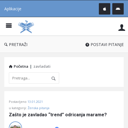
Aplikacije
Pit
Uč
®
PRETRAŽI
POSTAVI PITANJE
Početna
|
zavladati
Pitaj
Postavljeno
13.01.2021
Učene
u kategoriji:
Ženska pitanja
®
Zašto je zavladao “trend” odricanja marame?
Latest