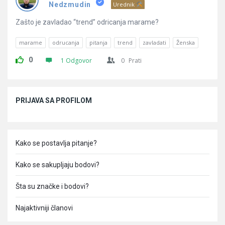
Pitanja
Nedzmudin
Urednik
Zašto je zavladao “trend” odricanja marame?
marame
odrucanja
pitanja
trend
zavladati
Ženska
0
1 Odgovor
0
Prati
Sidebar
PRIJAVA SA PROFILOM
Kako se postavlja pitanje?
Kako se sakupljaju bodovi?
Šta su značke i bodovi?
Najaktivniji članovi