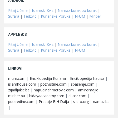
ANDROID
Pitaj Učene
|
Islamski Kviz
|
Namaz korak po korak
|
Sufara
|
Tedžvid
|
Kur'anske Poruke
|
N-UM
|
Minber
APPLE iOS
Pitaj Učene
|
Islamski Kviz
|
Namaz korak po korak
|
Sufara
|
Tedžvid
|
Kur'anske Poruke
|
N-UM
LINKOVI
n-um.com
|
Enciklopedija Kur'ana
|
Enciklopedija hadisa
|
islamhouse.com
|
pozivistine.com
|
spasenje.com
|
zijadljakic.ba
|
hajrudinahmetovic.com
|
amir-smajic
|
minber.ba
|
hidayaacademy.com
|
el-asr.com
|
putsredine.com
|
Predaje BiH Daija
|
s-d-o.org
|
namaz.ba
|