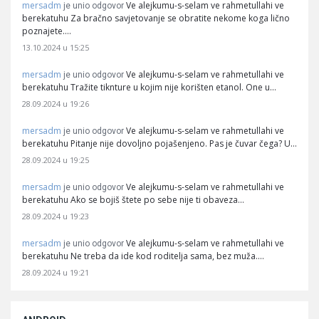
mersadm
Ve alejkumu-s-selam ve rahmetullahi ve
je unio odgovor
berekatuhu Za bračno savjetovanje se obratite nekome koga lično
poznajete.…
13.10.2024 u 15:25
mersadm
Ve alejkumu-s-selam ve rahmetullahi ve
je unio odgovor
berekatuhu Tražite tiknture u kojim nije korišten etanol. One u…
28.09.2024 u 19:26
mersadm
Ve alejkumu-s-selam ve rahmetullahi ve
je unio odgovor
berekatuhu Pitanje nije dovoljno pojašenjeno. Pas je čuvar čega? U…
28.09.2024 u 19:25
mersadm
Ve alejkumu-s-selam ve rahmetullahi ve
je unio odgovor
berekatuhu Ako se bojiš štete po sebe nije ti obaveza…
28.09.2024 u 19:23
mersadm
Ve alejkumu-s-selam ve rahmetullahi ve
je unio odgovor
berekatuhu Ne treba da ide kod roditelja sama, bez muža.…
28.09.2024 u 19:21