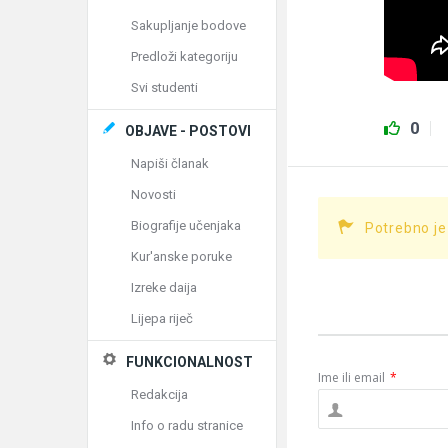
Sakupljanje bodove
Predloži kategoriju
Svi studenti
0
OBJAVE - POSTOVI
Napiši članak
Novosti
Biografije učenjaka
Potrebno je
Kur'anske poruke
Izreke daija
Lijepa riječ
FUNKCIONALNOST
Ime ili email
*
Redakcija
Info o radu stranice