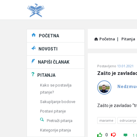
Explore
POČETNA
Početna
|
Pitanja
NOVOSTI
Pitaj
NAPIŠI ČLANAK
Postavljeno
13.01.2021
Učene
Zašto je zavlada
PITANJA
®
Kako se postavlja
Nedzmu
pitanje?
Latest
Sakupljanje bodove
Pitanja
Zašto je zavladao “
Postavi pitanje
marame
odrucanja
Pretraži pitanja
Kategorije pitanja
0
1 