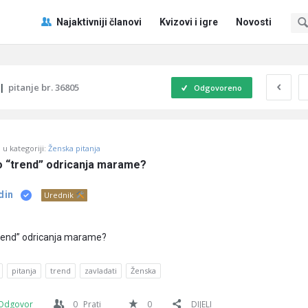
Pitaj
Pitaj
Najaktivniji članovi
Kvizovi i igre
Novosti
Učene
Učene
®
®
Navigacija
|
pitanje br. 36805
Odgovoreno
u kategoriji:
Ženska pitanja
o “trend” odricanja marame?
din
Urednik
trend” odricanja marame?
pitanja
trend
zavladati
Ženska
Odgovor
0
Prati
0
DIJELI