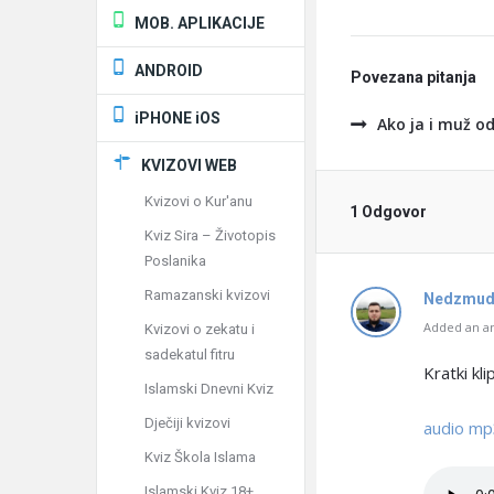
MOB. APLIKACIJE
ANDROID
Povezana pitanja
iPHONE iOS
Ako ja i muž od
KVIZOVI WEB
Kvizovi o Kur'anu
1 Odgovor
Kviz Sira – Životopis
Poslanika
Ramazanski kvizovi
Nedzmud
Added an an
Kvizovi o zekatu i
sadekatul fitru
Kratki kl
Islamski Dnevni Kviz
Dječiji kvizovi
audio mp
Kviz Škola Islama
Islamski Kviz 18+