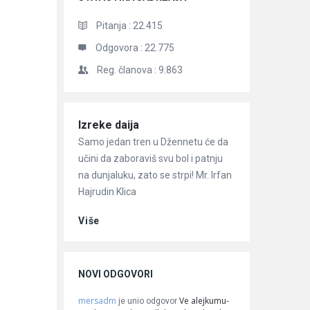
Pitanja :
22.415
Odgovora :
22.775
Reg. članova :
9.863
Članci
Izreke daija
Samo jedan tren u Džennetu će da
učini da zaboraviš svu bol i patnju
na dunjaluku, zato se strpi! Mr. Irfan
Hajrudin Klica
Više
NOVI ODGOVORI
mersadm
Ve alejkumu-
je unio odgovor