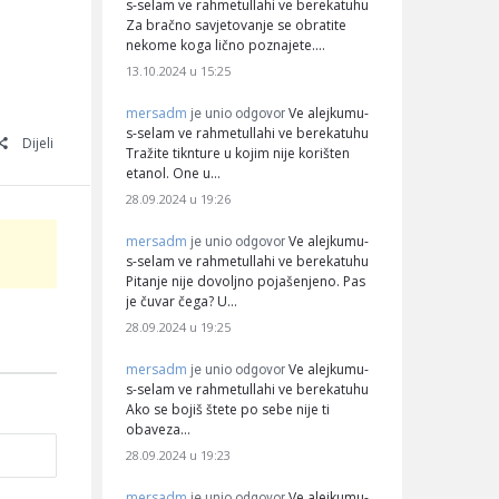
s-selam ve rahmetullahi ve berekatuhu
Za bračno savjetovanje se obratite
nekome koga lično poznajete.…
13.10.2024 u 15:25
mersadm
Ve alejkumu-
je unio odgovor
s-selam ve rahmetullahi ve berekatuhu
Dijeli
Tražite tiknture u kojim nije korišten
etanol. One u…
28.09.2024 u 19:26
mersadm
Ve alejkumu-
je unio odgovor
s-selam ve rahmetullahi ve berekatuhu
Pitanje nije dovoljno pojašenjeno. Pas
je čuvar čega? U…
28.09.2024 u 19:25
mersadm
Ve alejkumu-
je unio odgovor
s-selam ve rahmetullahi ve berekatuhu
Ako se bojiš štete po sebe nije ti
obaveza…
28.09.2024 u 19:23
mersadm
Ve alejkumu-
je unio odgovor