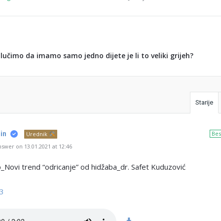
lučimo da imamo samo jedno dijete je li to veliki grijeh?
Starije
in
Bes
Urednik
swer on 13.01.2021 at 12:46
ip_Novi trend “odricanje” od hidžaba_dr. Safet Kuduzović
3