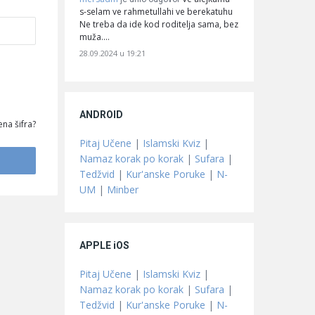
s-selam ve rahmetullahi ve berekatuhu
Ne treba da ide kod roditelja sama, bez
muža.…
28.09.2024 u 19:21
ANDROID
na šifra?
Pitaj Učene
|
Islamski Kviz
|
Namaz korak po korak
|
Sufara
|
Tedžvid
|
Kur'anske Poruke
|
N-
UM
|
Minber
APPLE iOS
Pitaj Učene
|
Islamski Kviz
|
Namaz korak po korak
|
Sufara
|
Tedžvid
|
Kur'anske Poruke
|
N-