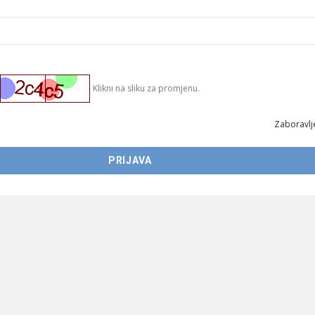
Klikni na sliku za promjenu.
Zaboravlje