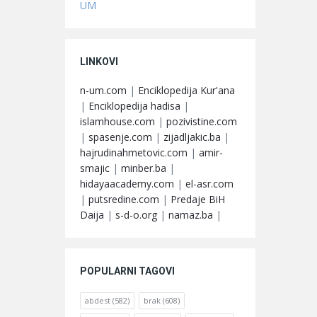
UM
LINKOVI
n-um.com
|
Enciklopedija Kur'ana
|
Enciklopedija hadisa
|
islamhouse.com
|
pozivistine.com
|
spasenje.com
|
zijadljakic.ba
|
hajrudinahmetovic.com
|
amir-
smajic
|
minber.ba
|
hidayaacademy.com
|
el-asr.com
|
putsredine.com
|
Predaje BiH
Daija
|
s-d-o.org
|
namaz.ba
|
POPULARNI TAGOVI
abdest
(582)
brak
(608)