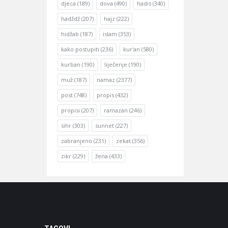
djeca
(189)
dova
(490)
hadis
(340)
hadždž
(207)
hajz
(222)
hidžab
(187)
islam
(353)
kako postupiti
(236)
kur'an
(580)
kurban
(190)
liječenje
(190)
muž
(187)
namaz
(2377)
post
(748)
propis
(432)
propisi
(207)
ramazan
(246)
sihr
(303)
sunnet
(227)
zabranjeno
(231)
zekat
(356)
zikr
(229)
žena
(433)