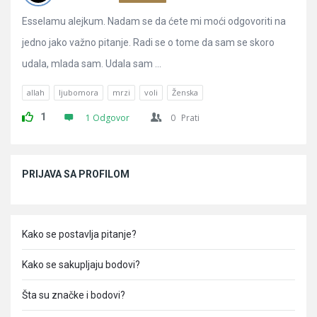
Esselamu alejkum. Nadam se da ćete mi moći odgovoriti na
jedno jako važno pitanje. Radi se o tome da sam se skoro
udala, mlada sam. Udala sam ...
allah
ljubomora
mrzi
voli
Ženska
1
1 Odgovor
0
Prati
Sidebar
PRIJAVA SA PROFILOM
Kako se postavlja pitanje?
Kako se sakupljaju bodovi?
Šta su značke i bodovi?