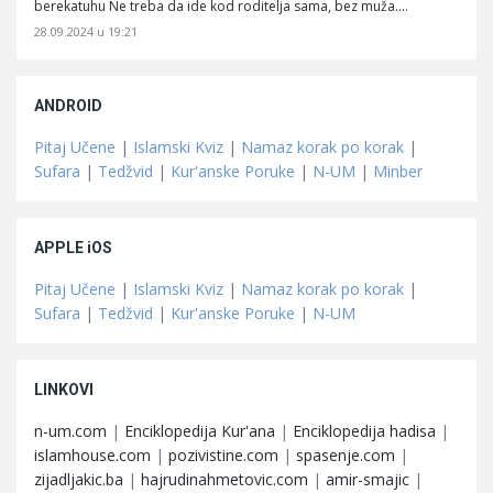
berekatuhu Ne treba da ide kod roditelja sama, bez muža.…
28.09.2024 u 19:21
ANDROID
Pitaj Učene
|
Islamski Kviz
|
Namaz korak po korak
|
Sufara
|
Tedžvid
|
Kur'anske Poruke
|
N-UM
|
Minber
APPLE iOS
Pitaj Učene
|
Islamski Kviz
|
Namaz korak po korak
|
Sufara
|
Tedžvid
|
Kur'anske Poruke
|
N-UM
LINKOVI
n-um.com
|
Enciklopedija Kur'ana
|
Enciklopedija hadisa
|
islamhouse.com
|
pozivistine.com
|
spasenje.com
|
zijadljakic.ba
|
hajrudinahmetovic.com
|
amir-smajic
|