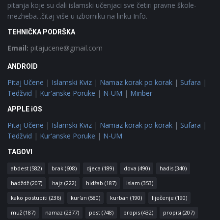
pitanja koje su dali islamski učenjaci sve četiri pravne škole-
mezheba...čitaj više u izborniku na linku Info.
TEHNIČKA PODRŠKA
Email:
pitajucene@gmail.com
ANDROID
Pitaj Učene
|
Islamski Kviz
|
Namaz korak po korak
|
Sufara
|
Tedžvid
|
Kur'anske Poruke
|
N-UM
|
Minber
APPLE iOS
Pitaj Učene
|
Islamski Kviz
|
Namaz korak po korak
|
Sufara
|
Tedžvid
|
Kur'anske Poruke
|
N-UM
TAGOVI
abdest
(582)
brak
(608)
djeca
(189)
dova
(490)
hadis
(340)
hadždž
(207)
hajz
(222)
hidžab
(187)
islam
(353)
kako postupiti
(236)
kur'an
(580)
kurban
(190)
liječenje
(190)
muž
(187)
namaz
(2377)
post
(748)
propis
(432)
propisi
(207)