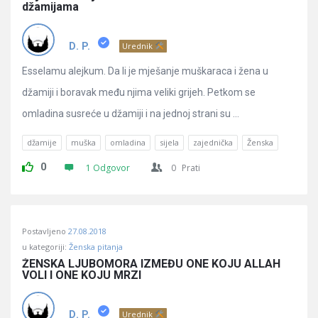
džamijama
D. P.
Urednik
Esselamu alejkum. Da li je mješanje muškaraca i žena u
džamiji i boravak među njima veliki grijeh. Petkom se
omladina susreće u džamiji i na jednoj strani su ...
džamije
muška
omladina
sijela
zajednička
Ženska
0
1 Odgovor
0
Prati
Postavljeno
27.08.2018
u kategoriji:
Ženska pitanja
ŽENSKA LJUBOMORA IZMEĐU ONE KOJU ALLAH 
VOLI I ONE KOJU MRZI
D. P.
Urednik