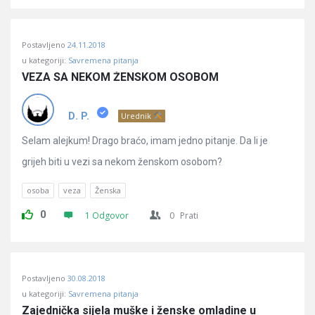
Postavljeno
24.11.2018
u kategoriji:
Savremena pitanja
VEZA SA NEKOM ŽENSKOM OSOBOM
D. P.
Urednik
Selam alejkum! Drago braćo, imam jedno pitanje. Da li je
grijeh biti u vezi sa nekom ženskom osobom?
osoba
veza
Ženska
0
1 Odgovor
0
Prati
Postavljeno
30.08.2018
u kategoriji:
Savremena pitanja
Zajednička sijela muške i ženske omladine u 