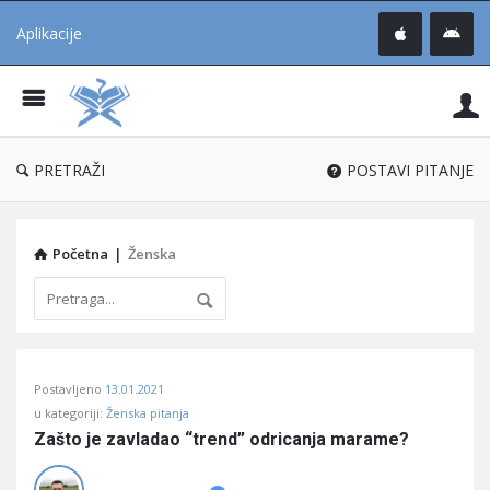
Aplikacije
Pit
Uč
®
PRETRAŽI
POSTAVI PITANJE
Početna
|
Ženska
Pitaj
Postavljeno
13.01.2021
Učene
u kategoriji:
Ženska pitanja
®
Zašto je zavladao “trend” odricanja marame?
Latest