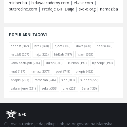
minber.ba
|
hidayaacademy.com
|
el-asr.com
|
putsredine.com
|
Predaje BiH Daija
|
s-d-o.org
|
namaz.ba
|
POPULARNI TAGOVI
abdest
(582)
brak
(608)
djeca
(189)
dova
(490)
hadis
(340)
hadždž
(207)
hajz
(222)
hidžab
(187)
islam
(353)
kako postupiti
(236)
kur'an
(580)
kurban
(190)
liječenje
(190)
muž
(187)
namaz
(2377)
post
(748)
propis
(432)
propisi
(207)
ramazan
(246)
sihr
(303)
sunnet
(227)
zabranjeno
(231)
zekat
(356)
zikr
(229)
žena
(433)
Footer
O
INFO
Cilj ove stranice je da prikupi i objavi odgovore na islamska