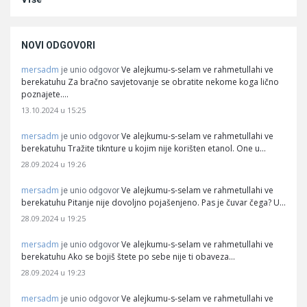
NOVI ODGOVORI
mersadm
Ve alejkumu-s-selam ve rahmetullahi ve
je unio odgovor
berekatuhu Za bračno savjetovanje se obratite nekome koga lično
poznajete.…
13.10.2024 u 15:25
mersadm
Ve alejkumu-s-selam ve rahmetullahi ve
je unio odgovor
berekatuhu Tražite tiknture u kojim nije korišten etanol. One u…
28.09.2024 u 19:26
mersadm
Ve alejkumu-s-selam ve rahmetullahi ve
je unio odgovor
berekatuhu Pitanje nije dovoljno pojašenjeno. Pas je čuvar čega? U…
28.09.2024 u 19:25
mersadm
Ve alejkumu-s-selam ve rahmetullahi ve
je unio odgovor
berekatuhu Ako se bojiš štete po sebe nije ti obaveza…
28.09.2024 u 19:23
mersadm
Ve alejkumu-s-selam ve rahmetullahi ve
je unio odgovor