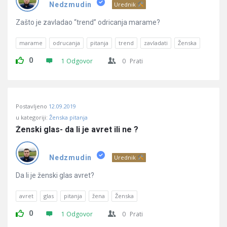
Pitanja
Nedzmudin
Urednik
Zašto je zavladao “trend” odricanja marame?
marame
odrucanja
pitanja
trend
zavladati
Ženska
0
1 Odgovor
0
Prati
Postavljeno
12.09.2019
u kategoriji:
Ženska pitanja
Ženski glas- da li je avret ili ne ?
Nedzmudin
Urednik
Da li je ženski glas avret?
avret
glas
pitanja
žena
Ženska
0
1 Odgovor
0
Prati